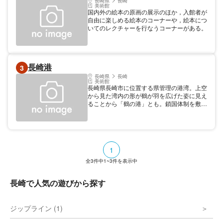
長崎県
長崎
美術館
屋上庭園もある。展示室以外は無料スペース
国内外の絵本の原画の展示のほか，入館者が
なので気軽に立ち寄れる。
自由に楽しめる絵本のコーナーや，絵本につ
いてのレクチャーを行なうコーナーがある。
長崎港
3
長崎県
長崎
美術館
長崎県長崎市に位置する県管理の港湾。上空
から見た湾内の形が鶴が羽を広げた姿に見え
ることから「鶴の港」とも。鎖国体制を敷い
た江戸幕府にあって唯一公認した国際貿易港
として西洋や中国に向けて開かれ、近代では
離島の多い長崎県の交通の要衝として栄えて
いる。現在は国土交通省の定める「みなとオ
アシス」に登録され、複合施設の「松が枝国
1
際ターミナルビル」やショッピング施設「長
崎出島ワーフ」が置かれている。
全
3
件中
1~3
件を表示中
長崎で人気の遊びから探す
ジップライン (1)