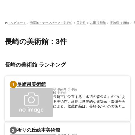
アソビュー！
遊園地・テーマパーク・美術館
美術館
九州 美術館
長崎県 美術館
長崎の美術館：3件
長崎の美術館 ランキング
長崎県美術館
1
長崎県
長崎
美術館
長崎市に位置する「水辺の森公園」の中にあ
る美術館。建物は世界的な建築家・隈研吾氏
による。収蔵作品は、長崎ゆかりの美術とス
ペイン美術が多い。スペイン美術には、ピカ
ソやダリなどの有名作品が含まれている。館
内にはミュージアムショップがあり、日本で
はここでしか購入できないスペイン国立プラ
祈りの丘絵本美術館
2
ド美術館のグッズを購入可能。季節のスイー
ツを味わえるカフェや、長崎港を一望できる