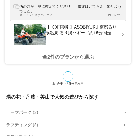
係の方が丁寧に教えてくださり、子供達はとても楽しめたよう
でした。
スティッチさまの口コミ
2026/7/19
【100円割引】ASOBIYUKU 京都るり
渓温泉 るり渓バギー（約15分間走り
放題） チケット
全2件のプランから選ぶ
1
全
1
件中
1~1
件を表示中
湯の花・丹波・美山で人気の遊びから探す
テーマパーク (2)
ラフティング (5)