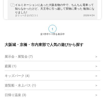
す。ライトアップされた大阪城を背景に、城
下町や絵巻物など、情緒あふれる和のイルミ
イルミネーションにあった大阪名物の中で、ちんちん電車って
ネーションをお楽しみいただけます。また、
知らなかったけど、天王寺に引っ越して実物に乗った 勉強にな
タイムスリップしたような感覚が味わえる撮
りました!
影スポットも多数登場する予定です。日本の
まりっぺさまの口コミ
2026/4/24
歴史が好きな人や冬のデートを満喫したい人
は、ぜひ一度足をお運びください。
1
全
1
件中
1~1
件を表示中
大阪城・京橋・市内東部で人気の遊びから探す
展示会・展覧会 (7)
庭園 (1)
キッズパーク (4)
遊覧船・水上バス (1)
日帰り温泉 (3)