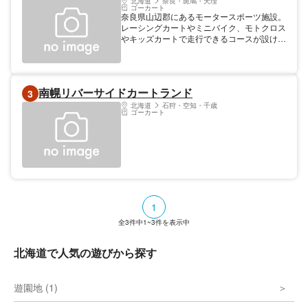
北海道
奈良・斑鳩・天理
ゴーカート
奈良県山辺郡にあるモータースポーツ施設。
レーシングカートやミニバイク、モトクロス
やキッズカートで走行できるコースが設けら
れており、本格的なサーキット体験を味わえ
る。大会やイベントも数多く開催され、激し
いドリフトやカーレースを見に訪れるギャラ
リーも多い。カレーライスやうどんなどの軽
南幌リバーサイドカートランド
3
食を販売している食堂もある。
北海道
石狩・空知・千歳
ゴーカート
1
全
3
件中
1~3
件を表示中
北海道で人気の遊びから探す
遊園地 (1)