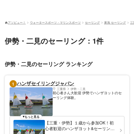
アソビュー！
ウォータースポーツ・マリンスポーツ
セーリング
東海 セーリング
三
伊勢・二見のセーリング：1件
伊勢・二見のセーリング ランキング
ハンザセイリングジャパン
1
三重県
伊勢・二見
初心者さん大歓迎 伊勢でハンザヨットのセ
ーリング体験。
もっと見る
【三重・伊勢】１歳から参加OK！初
心者歓迎のハンザヨット&セーリング