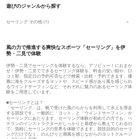
遊びのジャンルから探す
セーリング その他 (1)
風の力で推進する爽快なスポーツ「セーリング」を伊
勢・二見で体験
伊勢・二見でセーリングを体験するなら、アソビュー！におまか
せ！伊勢・二見でできるセーリング体験を、料金の安い順や、口
コミ順、指定日の予約可否などで検索・比較・予約できます。優
雅に海をクルーズするヨットや、スピード感があり風を感じられ
るウインドサーフィンなど、それぞれに魅力のあるセーリング体
験をご用意しています。
■セーリングとは？
「セーリング」は、帆で受けた風のちからを利用して水上を滑走
する競技です。一般的に「ヨット」と「ウインドサーフィン」が
セーリングにあたります。セーリング体験が初めての方でも、ベ
テランのインストラクターがしっかりと基礎から教えてくれるの
で、気軽にセーリングの世界を体験できます。競技目的のセーリ
ングだけでなく、のんびりと潮風を感じながらのヨットクルージ