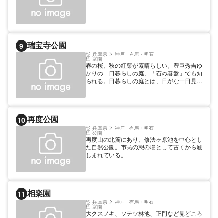
瑞宝寺公園
9
兵庫県
神戸・有馬・明石
庭園
春の桜、秋の紅葉が素晴らしい。豊臣秀吉ゆ
かりの「日暮らしの庭」「石の碁盤」でも知
られる。日暮らしの庭とは、日がな一日見て
いても飽きないほど素晴らしいというわけで
ある。紅葉の頃には「有馬の大茶会」が開か
れる。秀吉がしばしばここで茶会を開いたこ
とにちなむもので、紅葉の庭での野点が興趣
再度公園
10
をそそる。京都の伏見城から移したという門
が残っている。
兵庫県
神戸・有馬・明石
公園
再度山の北麓にあり、修法ヶ原池を中心とし
た自然公園。市民の憩の場として古くから親
しまれている。
相楽園
11
兵庫県
神戸・有馬・明石
庭園
大クスノキ、ソテツ林池、正門など見どころ