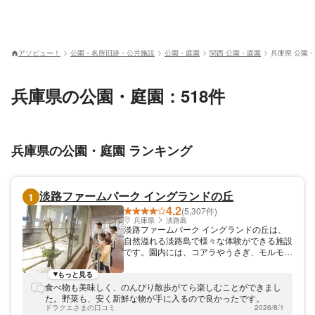
アソビュー！
公園・名所旧跡・公共施設
公園・庭園
関西 公園・庭園
兵庫県 公園
兵庫県の公園・庭園：518件
兵庫県の公園・庭園 ランキング
淡路ファームパーク イングランドの丘
1
4.2
(5,307件)
兵庫県
淡路島
淡路ファームパーク イングランドの丘は、
自然溢れる淡路島で様々な体験ができる施設
です。園内には、コアラやうさぎ、モルモッ
ト、リスザル、ひつじ、ワラビー、エミュー
などが暮らす動物エリア、パン作りやアイス
もっと見る
クリーム作り、ジェルキャンドルづくりなど
食べ物も美味しく、のんびり散歩がてら楽しむことができまし
モノ作り体験ができる体験教室、いちごやト
た。野菜も、安く新鮮な物が手に入るので良かったです。
マト、玉ねぎ、さつまいも、夏野菜などを収
ドラクエさまの口コミ
2026/8/1