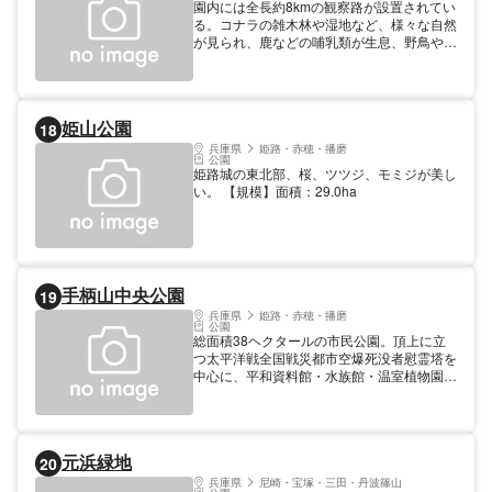
園内には全長約8kmの観察路が設置されてい
と潮音斎のたたずまいが特別史跡地にふさわ
る。コナラの雑木林や湿地など、様々な自然
しい歴史的景観を創り出し、時代劇や大河ド
が見られ、鹿などの哺乳類が生息、野鳥や昆
ラマのロケ地としても使われています。
虫にも親しめる。
【料金】 大人: 310円 その他: 150円 小学
生、中学生、高校生
姫山公園
18
兵庫県
姫路・赤穂・播磨
公園
姫路城の東北部、桜、ツツジ、モミジが美し
い。 【規模】面積：29.0ha
手柄山中央公園
19
兵庫県
姫路・赤穂・播磨
公園
総面積38ヘクタールの市民公園。頂上に立
つ太平洋戦全国戦災都市空爆死没者慰霊塔を
中心に、平和資料館・水族館・温室植物園・
緑の相談所・文化センター・中央体育館・陸
上競技場・手柄山交流ステーションなど文
化・スポーツ施設が集中しています。
元浜緑地
20
兵庫県
尼崎・宝塚・三田・丹波篠山