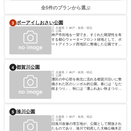
全5件のプランから選ぶ
ポーアイしおさい公園
3
兵庫県
神戸・有馬・明石
公園
神戸市街地を一望でき、すぐれた眺望性を有
する都心ウォーターフロント緑地として、ポ
ートアイランド西地区に整備した公園です。
公園の背後には、大学キャンパスが広がり、
散策プロムナード、市街地を望む展望デッ
キ、芝生斜面、埋立の歴史を継承するモニュ
メント等が整備されています。
都賀川公園
4
兵庫県
神戸・有馬・明石
公園
灘区の中心部を南北に流れる都賀川沿いに整
備された区のシンボル的公園。春には「なだ
桜まつり」、秋には「灘ふれあい秋まつり」
が行われ、震災後は、区民の憩いや交流の大
切な場所となっています。特に春の桜は、散
歩する人を楽しませてくれ、阪神・淡路大震
災で亡くなられた方々のための鎮魂の桜も植
湊川公園
5
えられています。また、平成12年1月には、
区民ホ-ルの向かい側に「復興の碑」も建立
兵庫県
神戸・有馬・明石
公園
され、平成13年9月1日には区制70周年を記
旧湊川改修の埋立地が、公園として開放され
念してタイムカプセルが埋設されました。
たものであり、湊川で戦死した大楠公楠木正