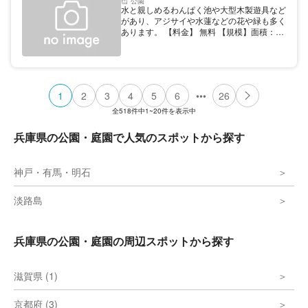
公園
水と親しめるわんぱく池や大型木製遊具など
があり、アジサイや水蓮などの花や緑も多く
あります。 【料金】 無料 【規模】面積：約
3.8ha
•••
1
2
3
4
5
6
26
全
518
件中
1~20
件を表示中
兵庫県の公園・庭園で人気のスポットから探す
神戸・有馬・明石
淡路島
兵庫県の公園・庭園の周辺スポットから探す
滋賀県 (1)
京都府 (3)