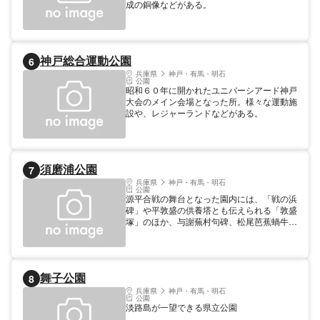
成の銅像などがある。
神戸総合運動公園
6
兵庫県
神戸・有馬・明石
公園
昭和６０年に開かれたユニバーシアード神戸
大会のメイン会場となった所。様々な運動施
設や、レジャーランドなどがある。
須磨浦公園
7
兵庫県
神戸・有馬・明石
公園
源平合戦の舞台となった園内には、「戦の浜
碑」や平敦盛の供養塔とも伝えられる「敦盛
塚」のほか、与謝蕪村句碑、松尾芭蕉蝸牛句
碑、正岡子規・高浜虚子師弟句碑など、史跡
がいっぱい。3200本が咲き乱れる桜の名所
としても有名です。 面積 103.8ha 設立年 昭
和10年8月
舞子公園
8
兵庫県
神戸・有馬・明石
公園
淡路島が一望できる県立公園