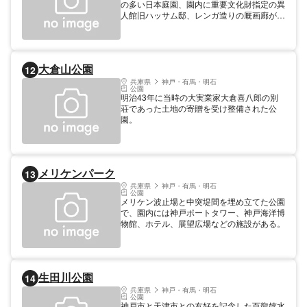
の多い日本庭園、園内に重要文化財指定の異
人館旧ハッサム邸、レンガ造りの厩画廊があ
る。春はツツジ、秋には菊花展が開かれる。
料金: 子供 150円 料金: 大人 300円 開園 9:00
～17:00 入園は16時30分まで 築庭年代 明治
大倉山公園
12
兵庫県
神戸・有馬・明石
公園
明治43年に当時の大実業家大倉喜八郎の別
荘であった土地の寄贈を受け整備された公
園。
メリケンパーク
13
兵庫県
神戸・有馬・明石
公園
メリケン波止場と中突堤間を埋め立てた公園
で、園内には神戸ポートタワー、神戸海洋博
物館、ホテル、展望広場などの施設がある。
生田川公園
14
兵庫県
神戸・有馬・明石
公園
神戸市と天津市との友好を記念した百龍嬉水