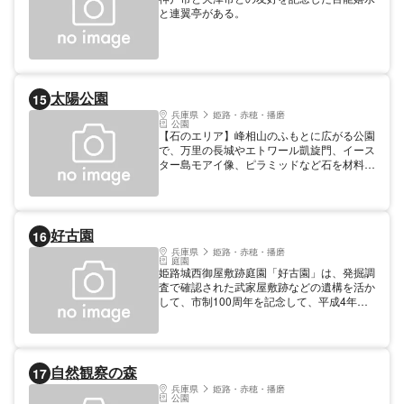
と連翼亭がある。
太陽公園
15
兵庫県
姫路・赤穂・播磨
公園
【石のエリア】峰相山のふもとに広がる公園
で、万里の長城やエトワール凱旋門、イース
ター島モアイ像、ピラミッドなど石を材料に
した世界の建造物を再現。中でも、1000体
の素焼きの兵馬俑を当時と同じ工法で復元
し、中国より運び設置した「秦始皇帝兵馬俑
坑」は圧巻です。 【城のエリア】中世ヨー
好古園
16
ロッパの古城を再現した「白鳥城」まではモ
ノレールで上がれます。
兵庫県
姫路・赤穂・播磨
庭園
姫路城西御屋敷跡庭園「好古園」は、発掘調
査で確認された武家屋敷跡などの遺構を活か
して、市制100周年を記念して、平成4年に
造営された池泉回遊式の日本庭園です。 姫
路城の南西に位置し、城を借景に造られた庭
園の面積は約1万坪（3.5ha）。滝や池のあ
る「御屋敷の庭」や本格的数奇屋建築の茶
自然観察の森
17
室、双樹庵のある「茶の庭」など9つの庭園
群で構成。 江戸時代をしのばせる築地塀や
兵庫県
姫路・赤穂・播磨
公園
屋敷門・長屋門、渡り廊下で結ばれた活水軒