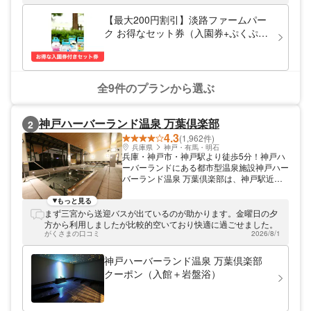
穫できる収穫体験エリアなどがあります。ま
た、ゴーカートやエアージャンパー、ストラ
【最大200円割引】淡路ファームパー
ックアウトなどができる遊び施設、四季のお
ク お得なセット券（入園券+ぷくぷく
花畑、淡路島バーガーといったご当地グルメ
リウム作り体験）
やBBQ、淡路島の食材などが楽しめるレス
トランもあり、1日中遊べるのが淡路ファー
ムパーク イングランドの丘の魅力です。お
みやげやさんでは、「あわぢびーる」、「た
全9件のプランから選ぶ
まねぎせんべい」などの淡路島産の特産品や
自家製品が充実しています。淡路ファームパ
ーク イングランドの丘へは、神戸淡路鳴門
神戸ハーバーランド温泉 万葉倶楽部
2
自動車道「洲本IC」から車で約15分、洲本
4.3
バスセンターから路線バスで約30分です。
(1,962件)
淡路ファームパーク イングランドの丘の割
兵庫県
神戸・有馬・明石
兵庫・神戸市・神戸駅より徒歩5分！神戸ハ
引チケットはスマホでの事前購入となるの
ーバーランドにある都市型温泉施設神戸ハー
で、入り口でスマホを見せるだけとスムーズ
バーランド温泉 万葉倶楽部は、神戸駅近く
に入場できます。淡路ファームパーク イン
の美しい街「神戸ハーバーランド」に位置す
グランドの丘のお得なクーポンを使って1日
る宿泊施設＆日帰り温泉施設です。湯処には
もっと見る
ゆっくりと遊んでみてください。
天然温泉「さとわき湧玉の湯」を採用。地上
まず三宮から送迎バスが出ているのが助かります。金曜日の夕
105mから神戸の夜景を眺める「展望足湯庭
方から利用しましたが比較的空いており快適に過ごせました。
園」をはじめ、広々とした大浴場や炭酸泉な
がくさまの口コミ
2026/8/1
ど、神戸流の"新湯治"をゆったりご堪能いた
だけます。また、全席TVモニター付きのリ
神戸ハーバーランド温泉 万葉倶楽部
ラックスルームやイベントホール（映画
クーポン（入館＋岩盤浴）
館）、料亭のようなお食事処も好評です。ア
クセスは神戸駅より徒歩約5分。JR三宮駅か
らは無料シャトルバスも運行しています。