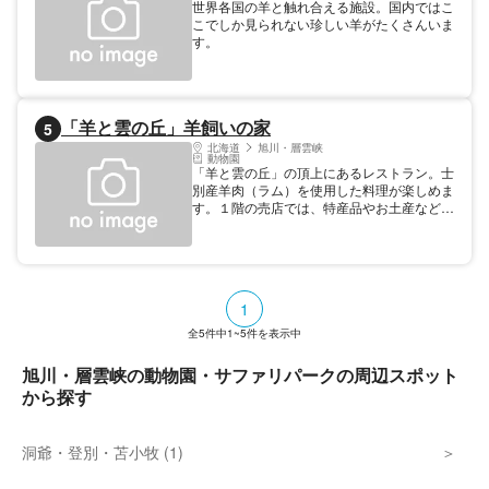
世界各国の羊と触れ合える施設。国内ではこ
す。 豊富な種類の野草があることから、開
こでしか見られない珍しい羊がたくさんいま
園期間中はいつ来ても様々な花が見頃を迎
す。
え、訪れる人々を楽しませてくれます。特に
春先にそこかしこに咲くカタクリの紫は一見
の価値があります。 植物以外にも美しい音
を響かせる野鳥たち、エゾリス、エゾモモン
ガといった愛らしい小動物なども数多く生息
「羊と雲の丘」羊飼いの家
5
し、皆さんを歓迎してくれます。
北海道
旭川・層雲峡
動物園
「羊と雲の丘」の頂上にあるレストラン。士
別産羊肉（ラム）を使用した料理が楽しめま
す。１階の売店では、特産品やお土産などを
販売しています。 管理者 羊と雲の丘観光
（株）
1
全
5
件中
1~5
件を表示中
旭川・層雲峡の動物園・サファリパークの周辺スポット
から探す
洞爺・登別・苫小牧 (1)