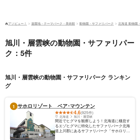
アソビュー！
遊園地・テーマパーク・美術館
動物園・サファリパーク
北海道 動物園
旭川・層雲峡の動物園・サファリパー
ク：5件
旭川・層雲峡の動物園・サファリパーク ランキン
グ
サホロリゾート ベア･マウンテン
1
4.6
(925件)
北海道
旭川・層雲峡
間近でヒグマを観察しよう！北海道に棲息す
るエゾヒグマに特化したサファリパーク北海
道上川郡にあるサファリパーク「サホロリゾ
ート ベア・マウンテン」。日本では北海道