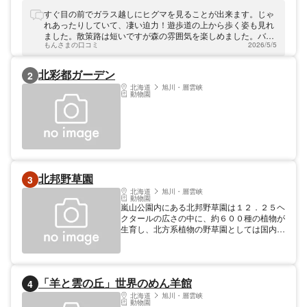
にしか棲息していないエゾヒグマに出会うこ
とが出来ます。当園では大迫力の体験が出来
すぐ目の前でガラス越しにヒグマを見ることが出来ます。じゃ
るベアウォッチングバスや、それぞれのペー
れあったりしていて、凄い迫力！遊歩道の上から歩く姿も見れ
スで散策出来る遊歩道コースなどを設置。ぜ
ました。散策路は短いですが森の雰囲気を楽しめました。バス
ひ1度、ご家族やご友人同士でエゾヒグマを
もんさまの口コミ
2026/5/5
は運転手さんのガイドが良かったです。
見にお越しください。
北彩都ガーデン
2
北海道
旭川・層雲峡
動物園
北邦野草園
3
北海道
旭川・層雲峡
動物園
嵐山公園内にある北邦野草園は１２．２５ヘ
クタールの広さの中に、約６００種の植物が
生育し、北方系植物の野草園としては国内有
数です。広葉樹主体の森林は原始の姿を今に
伝え、都市近郊にあっては大変珍しい場所で
もあります。園内には延長約５．２キロの遊
歩道が設けられ、３０分、１時間、２時間の
「羊と雲の丘」世界のめん羊館
4
コースに分かれています。コースの所々には
案内板や休憩所が設置されているので、初心
北海道
旭川・層雲峡
動物園
者でも安心して散策を楽しむことができま