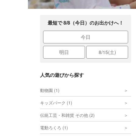
最短で 8/8（今日）のお出かけへ！
今日
明日
8/15(土)
人気の遊びから探す
動物園 (1)
キッズパーク (1)
伝統工芸・和雑貨 その他 (2)
電動ろくろ (1)