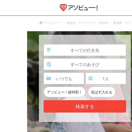
アソビュー！
遊園地・テーマパーク・美術館
動物園・サフ
すべての行き先
すべてのあそび
いつでも
1
人
アソビュー！超特割！
並ばず入れる
検索する