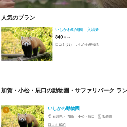
人気のプラン
いしかわ動物園 入場券
840
円
〜
口コミ(63)
いしかわ動物園
加賀・小松・辰口の動物園・サファリパーク ラ
いしかわ動物園
1
石川県
加賀・小松・辰口
動物園
口コミ 63件