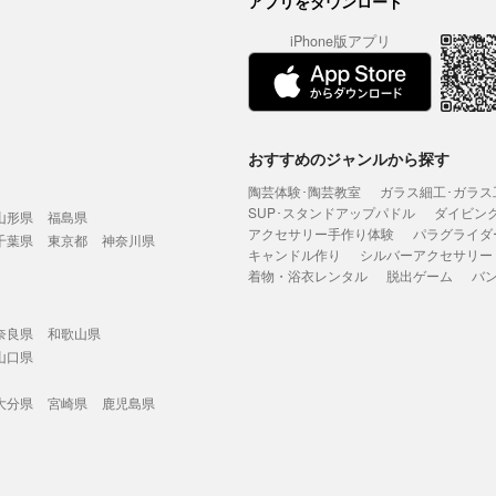
アプリをダウンロード
iPhone版アプリ
おすすめのジャンルから探す
陶芸体験･陶芸教室
ガラス細工･ガラス
SUP･スタンドアップパドル
ダイビン
山形県
福島県
アクセサリー手作り体験
パラグライダ
千葉県
東京都
神奈川県
キャンドル作り
シルバーアクセサリー
着物・浴衣レンタル
脱出ゲーム
バ
奈良県
和歌山県
山口県
大分県
宮崎県
鹿児島県