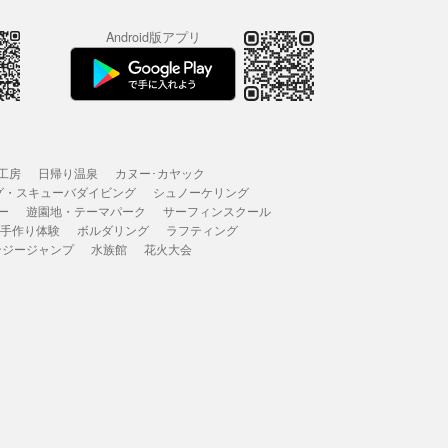
Android版アプリ
工房
日帰り温泉
カヌー･カヤック
グ・スキューバダイビング
シュノーケリング
ー
遊園地・テーマパーク
サーフィンスクール
 手作り体験
ボルダリング
ラフティング
ンジージャンプ
水族館
花火大会