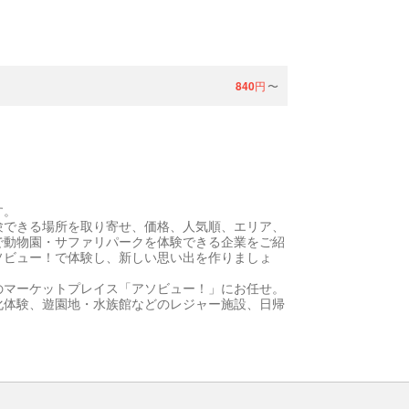
840
円
〜
す。
験できる場所を取り寄せ、価格、人気順、エリア、
で動物園・サファリパークを体験できる企業をご紹
ソビュー！で体験し、新しい思い出を作りましょ
のマーケットプレイス「アソビュー！」にお任せ。
化体験、遊園地・水族館などのレジャー施設、日帰