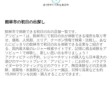
全
1
件中
1~1
件を表示中
館林市の初日の出探し
館林市で体験できる初日の出の店舗一覧です。
アソビュー！は、館林市にて初日の出が体験できる場所を取り寄
せ、価格、人気順、エリア、クーポン情報で検索・比較し、あな
たにピッタリの館林市で初日の出を体験できる企業をご紹介す
る、国内最大級のレジャー検索サイトです。記憶に残る経験をア
ソビュー！で体験し、新しい思い出を作りましょう！
アクティビティの予約、レジャーチケットの購入なら日本最大の
遊びのマーケットプレイス「アソビュー！」にお任せ。パラグラ
イダーやラフティングなどのアウトドア、陶芸体験などの文化体
験、遊園地・水族館などのレジャー施設、日帰り温泉などを約
15,000プランを比較・購入することができます。