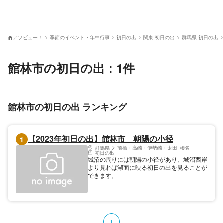
アソビュー！
季節のイベント・年中行事
初日の出
関東 初日の出
群馬県 初日の出
館林市の初日の出：1件
館林市の初日の出 ランキング
【2023年初日の出】館林市 朝陽の小径
1
群馬県
前橋・高崎・伊勢崎・太田･榛名
初日の出
城沼の周りには朝陽の小径があり、城沼西岸
より見れば湖面に映る初日の出を見ることが
できます。
1