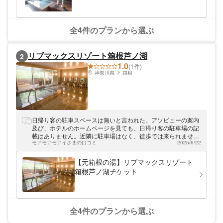
全4件のプランから選ぶ
リブマックスリゾート箱根芦ノ湖
2
1.0
(1件)
神奈川県
箱根
日帰り客の駐車スペースは無いと言われた。アソビューの案内
及び、ホテルのホームページを見ても、日帰り客の駐車場の記
載はありません。近隣に駐車場はなく、徒歩では来られませ
モアモアモアイさまの口コミ
2025/6/22
ん。また、脱衣場に鍵がかかるロッカーの有無を聞くと、無い
と言う。従業員の休息所に連れていかれて、鍵のかかるロッカ
ーに貴重品を預かってもらったが、脱衣所に行ったところ、鍵
【元箱根の湯】リブマックスリゾート
のかかるロッカーがありました。フロントの人に色々聞いて
箱根芦ノ湖チケット
も、トンチンカンな答えしか返って来ません。自分のホテルに
ついて、きちっと把握できていません。社員教育を徹底してく
ださい。
全4件のプランから選ぶ