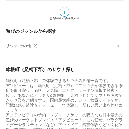
1
全
2
件中
1~2
件を表示中
遊びのジャンルから探す
サウナ その他 (2)
箱根町（足柄下郡）のサウナ探し
箱根町（足柄下郡）で体験できるサウナの店舗一覧です。
アソビュー！は、箱根町（足柄下郡）にてサウナが体験できる場
所を取り寄せ、価格、人気順、エリア、クーポン情報で検索・比
較し、あなたにピッタリの箱根町（足柄下郡）でサウナを体験で
きる企業をご紹介する、国内最大級のレジャー検索サイトです。
記憶に残る経験をアソビュー！で体験し、新しい思い出を作りま
しょう！
アクティビティの予約、レジャーチケットの購入なら日本最大の
遊びのマーケットプレイス「アソビュー！」にお任せ。パラグラ
イダーやラフティングなどのアウトドア、陶芸体験などの文化体