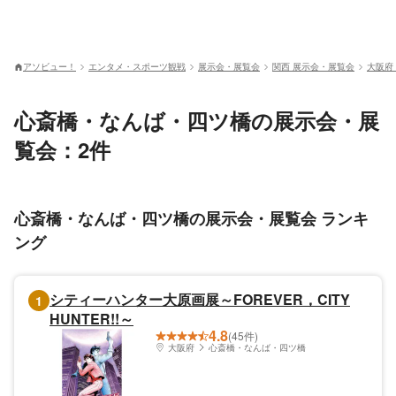
アソビュー！
エンタメ・スポーツ観戦
展示会・展覧会
関西 展示会・展覧会
大阪府
心斎橋・なんば・四ツ橋の展示会・展
覧会：2件
心斎橋・なんば・四ツ橋の展示会・展覧会 ランキ
ング
シティーハンター大原画展～FOREVER，CITY
1
HUNTER!!～
4.8
(45件)
大阪府
心斎橋・なんば・四ツ橋