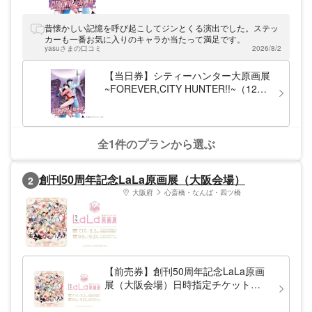
昔懐かしい記憶を呼び起こしてジンとくる演出でした。ステッ
カーも一番お気に入りのキャラか当たって満足です。
yasuさまの口コミ
2026/8/2
【当日券】シティーハンター大原画展
~FOREVER,CITY HUNTER!!~（12時
以降入場可）
全1件のプランから選ぶ
創刊50周年記念LaLa原画展（大阪会場）
2
大阪府
心斎橋・なんば・四ツ橋
【前売券】創刊50周年記念LaLa原画
展（大阪会場）日時指定チケット
（9/5・9/6）