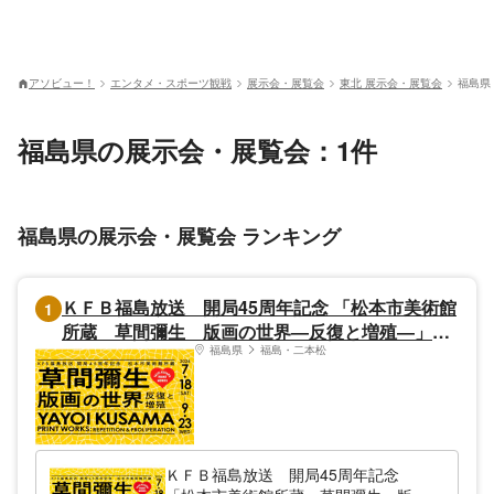
アソビュー！
エンタメ・スポーツ観戦
展示会・展覧会
東北 展示会・展覧会
福島県
福島県の展示会・展覧会：1件
福島県の展示会・展覧会 ランキング
ＫＦＢ福島放送 開局45周年記念 「松本市美術館
1
所蔵 草間彌生 版画の世界―反復と増殖―」
福島県
福島・二本松
（福島県立美術館）
ＫＦＢ福島放送 開局45周年記念