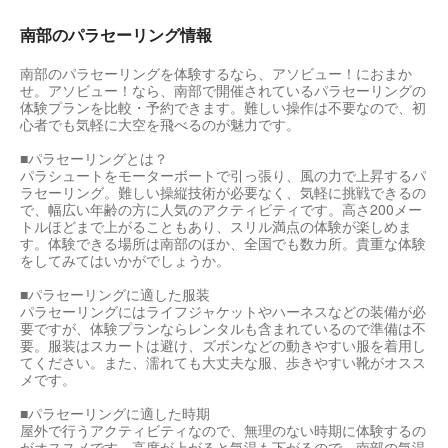
南部のパラセーリング情報
南部のパラセーリングを体験するなら、アソビュー！におまか
せ。アソビュー！なら、南部で開催されているパラセーリングの
体験プランを比較・予約できます。難しい操作は不要なので、初
心者でも気軽に大空を飛べるのが魅力です。
■パラセーリングとは？
パラシュートをモーターボートで引っ張り、風の力で上昇するパ
ラセーリング。難しい操縦技術が必要なく、気軽に挑戦できるの
で、幅広い年齢の方に人気のアクティビティです。高さ200メー
トルほどまで上がることもあり、スリル満点の体験が楽しめま
す。体験できる場所は南部のほか、全国でも数カ所。貴重な体験
をしてみてはいかがでしょうか。
■パラセーリングに適した服装
パラセーリングにはライフジャケットやハーネスなどの装備が必
要ですが、体験プランならレンタルも含まれているので準備は不
要。服装はスカートは避け、ズボンなどの動きやすい服を着用し
てください。また、濡れても大丈夫な服、歩きやすい靴がオスス
メです。
■パラセーリングに適した時期
屋外で行うアクティビティなので、無理のない時期に体験するの
がオススメです。高度が上がると気温も下がるので、南部の気温