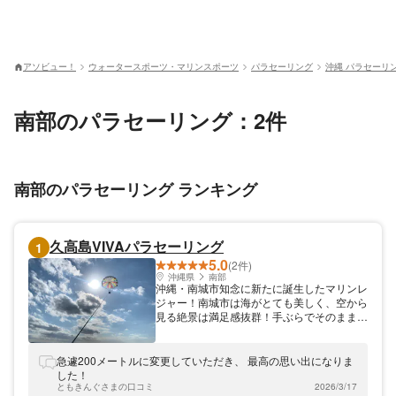
アソビュー！
ウォータースポーツ・マリンスポーツ
パラセーリング
沖縄 パラセーリ
南部のパラセーリング：2件
南部のパラセーリング ランキング
久高島VIVAパラセーリング
1
5.0
(2件)
沖縄県
南部
沖縄・南城市知念に新たに誕生したマリンレ
ジャー！南城市は海がとても美しく、空から
見る絶景は満足感抜群！手ぶらでそのまま参
加できます。 小さなお子様さまからご年配
の方まで、「楽しかった！」と笑顔があふれ
る体験をぜひ♪ 南城市にある斎場御嶽（せー
急遽200メートルに変更していただき、 最高の思い出になりま
ふぁうたき）や神の島と呼ばれる「久高島」
した！
観光の時に、空から一望することができま
ともきんぐさまの口コミ
2026/3/17