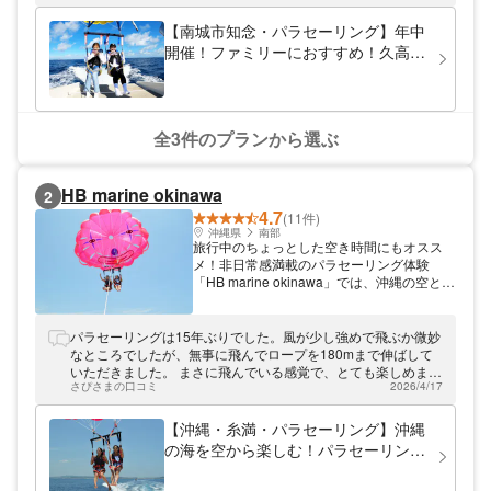
す。普段では味わえない空の上から風を感じ
る空中散歩で、ぜひ楽しい沖縄での思い出で
【南城市知念・パラセーリング】年中
に加えてください！
開催！ファミリーにおすすめ！久高島
VIVAパラセーリング！知念沖より大空
から絶景を一望！久高島観光の際に一
緒に楽しめる！（50m）
全3件のプランから選ぶ
HB marine okinawa
2
4.7
(11件)
沖縄県
南部
旅行中のちょっとした空き時間にもオスス
メ！非日常感満載のパラセーリング体験
「HB marine okinawa」では、沖縄の空と海
を満喫できるパラセーリングが体験できま
す。空へと舞い上がり、見渡す限りに広がる
エメラルドグリーンの世界に感動すること間
パラセーリングは15年ぶりでした。風が少し強めで飛ぶか微妙
違いなし！日常では味わえないスリルと絶景
なところでしたが、無事に飛んでロープを180mまで伸ばして
が待っていますよ！那覇から車で約20分と
いただきました。 まさに飛んでいる感覚で、とても楽しめまし
アクセスも抜群です。ぜひ沖縄旅行の際は遊
さぴさまの口コミ
2026/4/17
た。 スタッフの方も丁寧で、体調やメンタル(最初ビビってた
びに来てくださいね！
のでw)を都度気にかけていただき、助かりました。 船から動画
や写真を撮っていただき、見返して思い出に浸ることができま
【沖縄・糸満・パラセーリング】沖縄
した。
の海を空から楽しむ！パラセーリング
で空中散歩