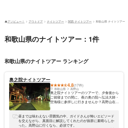
アソビュー！
アウトドア
ナイトツアー
関西 ナイトツアー
和歌山県 ナイトツアー
和歌山県のナイトツアー：1件
和歌山県のナイトツアー ランキング
奥之院ナイトツアー
4.8
(17件)
和歌山県
高野山
奥之院ナイトツアーのツアーで、夕食後から
ご就寝までの間に、夜の奥の院へ弘法大師・
空海様に参拝しに行きませんか？高野山在住
の“金剛峯寺境内案内人有資格者”がガイドい
たします。昼間に奥の院に行かれた方も、日
中とはまた違った幻想的な奥之院を見ること
昼までは味わえない雰囲気の中、ガイドさんが怖いエピソード
が出来ます。奥の院の不思議な伝説や高野山
を交えながら、真面目に解説してくれたのが抜群に素晴らしか
に伝わる大切な教えなどについてもお話いた
った。高野山に行くなら、必須です。