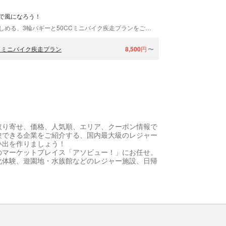
で風になろう！
花巻スポーツランドでは、チビっ子から大人まで楽しめる、3輪バギーと50CCミニバイク疾走プランをご用意しています。ご用意したコースは、北川上の自然あふれる環境、約3kmのミニバイクコースです！スイスイ運転できる軽い車体や、スキーのボーゲンのような走り、低い車体ならではのスリル！心のなかに眠る熱い思いを、大自然の中で開放しましょう！
・ミニバイク疾走プラン
8,500
円
〜
取り寄せ、価格、人気順、エリア、クーポン情報で
験できる企業をご紹介する、国内最大級のレジャー
い出を作りましょう！
のマーケットプレイス「アソビュー！」にお任せ。
化体験、遊園地・水族館などのレジャー施設、日帰