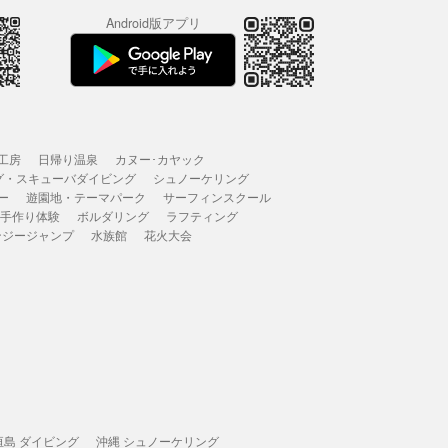
Android版アプリ
工房
日帰り温泉
カヌー･カヤック
グ・スキューバダイビング
シュノーケリング
ー
遊園地・テーマパーク
サーフィンスクール
 手作り体験
ボルダリング
ラフティング
ンジージャンプ
水族館
花火大会
垣島 ダイビング
沖縄 シュノーケリング