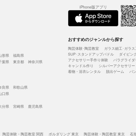
iPhone版アプリ
おすすめのジャンルから探す
陶芸体験･陶芸教室
ガラス細工･ガラス
SUP･スタンドアップパドル
ダイビン
山形県
福島県
アクセサリー手作り体験
パラグライダ
千葉県
東京都
神奈川県
キャンドル作り
シルバーアクセサリー
着物・浴衣レンタル
脱出ゲーム
バ
奈良県
和歌山県
山口県
大分県
宮崎県
鹿児島県
陶芸体験・陶芸教室 関西
ボルダリング 東京
陶芸体験・陶芸教室 東京
石