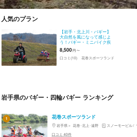
人気のプラン
【岩手・北上川・バギー】
大自然を風になって感じよ
う！バギー・ミニバイク疾
走プラン
8,500
円
〜
口コミ(10)
花巻スポーツランド
岩手県のバギー・四輪バギー ランキング
花巻スポーツランド
1
岩手県
花巻･北上･遠野
スノーモービル
口コミ 40件