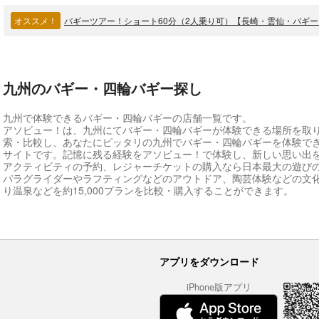
オススメ！
九州のバギー・四輪バギー探し
九州で体験できるバギー・四輪バギーの店舗一覧です。
アソビュー！は、九州にてバギー・四輪バギーが体験できる場所を取
索・比較し、あなたにピッタリの九州でバギー・四輪バギーを体験で
サイトです。記憶に残る経験をアソビュー！で体験し、新しい思い出
アクティビティの予約、レジャーチケットの購入なら日本最大の遊び
パラグライダーやラフティングなどのアウトドア、陶芸体験などの文
り温泉などを約15,000プランを比較・購入することができます。
アプリをダウンロード
iPhone版アプリ