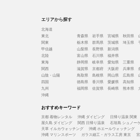
エリアから探す
北海道
東北
青森県
岩手県
宮城県
秋田県
関東
栃木県
群馬県
茨城県
埼玉県
甲信越
山梨県
長野県
新潟県
北陸
富山県
石川県
福井県
東海
静岡県
岐阜県
愛知県
三重県
関西
滋賀県
京都府
大阪府
兵庫県
山陰・山陽
鳥取県
島根県
岡山県
広島県
四国
徳島県
香川県
愛媛県
高知県
九州
福岡県
佐賀県
長崎県
熊本県
沖縄
おすすめキーワード
京都 着物レンタル
沖縄 ダイビング
日帰り温泉 関東
屋久島 ダイビング
関西 日帰り温泉
石垣島 シュノー
天草 イルカウォッチング
沖縄 ホエールウォッチング
沖縄 マリンスポーツ
ガラス細工・ガラス工房 東京
宮