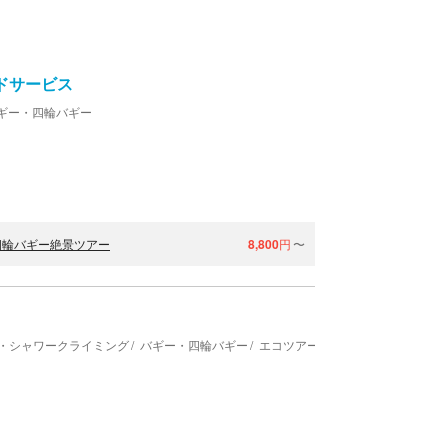
ドサービス
ギー・四輪バギー
四輪バギー絶景ツアー
8,800
円
〜
・シャワークライミング
バギー・四輪バギー
エコツアー･自然体験
手作り指輪