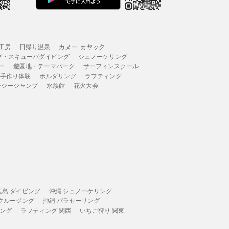
工房
日帰り温泉
カヌー･カヤック
グ・スキューバダイビング
シュノーケリング
ー
遊園地・テーマパーク
サーフィンスクール
 手作り体験
ボルダリング
ラフティング
ンジージャンプ
水族館
花火大会
垣島 ダイビング
沖縄 シュノーケリング
 クルージング
沖縄 パラセーリング
ィング
ラフティング 関西
いちご狩り 関東