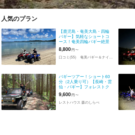
人気のプラン
【鹿児島・奄美大島・四輪
バギー】気軽なショートコ
ース！奄美四輪バギー絶景
ツアー
8,800
円
〜
口コミ(55)
奄美バギー＆ナイトウォッチングガイドサービス
バギーツアー！ショート60
分（2人乗り可）【長崎・雲
仙・バギー】フォレストク
リーン＆バギー体験！ガイ
9,600
円
〜
ド付/車の免許（要）SNS映
えポイント多数アリ！
レストハウス 森のしらべ