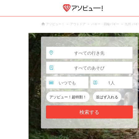
アソビュー！
アウトドア
バギー・四輪バギー
九州 バ
すべての行き先
すべてのあそび
いつでも
1
人
アソビュー！超特割！
並ばず入れる
検索する