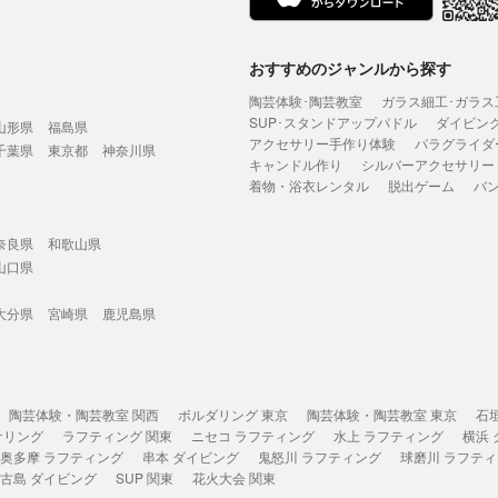
おすすめのジャンルから探す
陶芸体験･陶芸教室
ガラス細工･ガラス
SUP･スタンドアップパドル
ダイビン
山形県
福島県
アクセサリー手作り体験
パラグライダ
千葉県
東京都
神奈川県
キャンドル作り
シルバーアクセサリー
着物・浴衣レンタル
脱出ゲーム
バ
奈良県
和歌山県
山口県
大分県
宮崎県
鹿児島県
陶芸体験・陶芸教室 関西
ボルダリング 東京
陶芸体験・陶芸教室 東京
石
ケリング
ラフティング 関東
ニセコ ラフティング
水上 ラフティング
横浜
奥多摩 ラフティング
串本 ダイビング
鬼怒川 ラフティング
球磨川 ラフテ
古島 ダイビング
SUP 関東
花火大会 関東