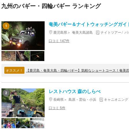
九州のバギー・四輪バギー ランキング
奄美バギー＆ナイトウォッチングガイ
1
鹿児島県
奄美大島諸島
ナイトツアー
バ
口コミ 147件
オススメ！
【鹿児島・奄美大島・四輪バギー】気軽なショートコース！奄美
レストハウス 森のしらべ
2
長崎県
島原・雲仙・小浜
キャニオニング
口コミ 5件