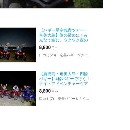
【バギー星空観察ツアー・
奄美大島】旅の締めに！み
んなで進む、ワクワク夜の
大冒険！
8,800
円
〜
口コミ(23)
奄美バギー＆ナイトウォッチングガイドサービス
【鹿児島・奄美大島・四輪
バギー】4輪バギーで行く！
ナイトアドベンチャーツア
ー
8,800
円
〜
口コミ(7)
奄美バギー＆ナイトウォッチングガイドサービス