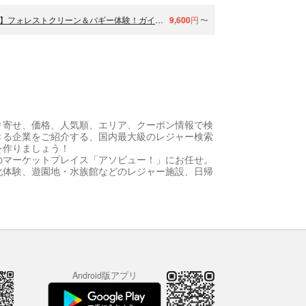
バギーツアー！ショート60分（2人乗り可）【長崎・雲仙・バギー】フォレストクリーン＆バギー体験！ガイド付/車の免許（要）SNS映えポイント多数アリ！
9,600
円
〜
り寄せ、価格、人気順、エリア、クーポン情報で検
きる企業をご紹介する、国内最大級のレジャー検索
を作りましょう！
のマーケットプレイス「アソビュー！」にお任せ。
化体験、遊園地・水族館などのレジャー施設、日帰
Android版アプリ