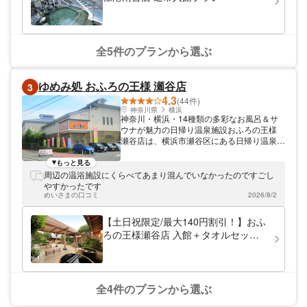
サウナ」 さらに室内は２枚の扉だから、熱
も湿度も逃さない 水風呂と外気浴をセット
で繰り返せば、 新感覚で「ととのう」こと
間違いなし！
全5件のプランから選ぶ
ゆめみ処 おふろの王様 瀬谷店
3
4.3
(44件)
神奈川県
横浜
神奈川・横浜・14種類の多彩なお風呂＆サ
ウナが魅力の日帰り温泉施設おふろの王様
瀬谷店は、横浜市瀬谷区にある日帰り温泉施
設です。黒湯の天然温泉をはじめ、人工の高
濃度炭酸泉や壷湯、ジェット系風呂など、
もっと見る
14種類の多彩なお風呂＆サウナを完備して
周辺の温浴施設にくらべてあまり混んでいなかったのですごし
います。お風呂の他、広々としたお食事処
やすかったです
や、ボディケア・フットケア・あかすりエス
めいさまの口コミ
2026/8/2
テ・ヘアカットといったサービスも充実で
す。アクセスは「横浜町田IC」より車で約
【土日祝限定/最大140円割引！】おふ
10分。「瀬谷駅南口」と「中央林間駅」か
ろの王様瀬谷店 入館＋タオルセット
らは無料送迎バスも運行しています。
付プラン
全4件のプランから選ぶ