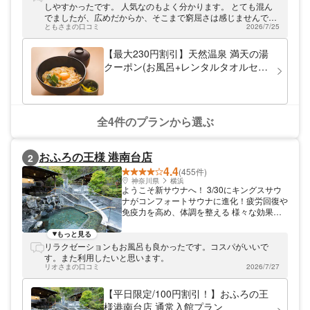
流しましょう。天然温泉のほか、生薬を使用
しやすかったです。 人気なのもよく分かります。 とても混ん
した和漢炭酸湯もご利用いただけます。さま
でましたが、広めだからか、そこまで窮屈さは感じませんでし
ざまなお風呂と充実の設備、スタッフの笑顔
ともさまの口コミ
2026/7/25
た。
に癒されてください。
【最大230円割引】天然温泉 満天の湯
クーポン(お風呂+レンタルタオルセッ
ト+お食事＆ミニドリンク)
全4件のプランから選ぶ
おふろの王様 港南台店
2
4.4
(455件)
神奈川県
横浜
ようこそ新サウナへ！ 3/30にキングスサウ
ナがコンフォートサウナに進化！疲労回復や
免疫力を高め、体調を整える 様々な効果が
期待されるサウナ。 「健康増進・予防医
学」を目指し導入したのは、 コンフォート
もっと見る
＝快適 アツいけど心地よい！ 「疲れを癒
リラクゼーションもお風呂も良かったです。コスパがいいで
す」「こころを癒す」 極上の癒し時間をお
す。また利用したいと思います。
楽しみください。 【コンフォートサウナと
リオさまの口コミ
2026/7/27
は？】 ①温度は控えめ ②湿度が高い（ここ
ポイント！） ③体感温度が高くなる 「高い
【平日限定/100円割引！】おふろの王
湿度による、体感温度の高い 快適で希少な
様港南台店 通常入館プラン