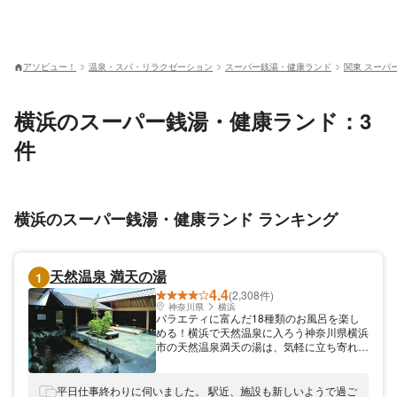
アソビュー！
温泉・スパ・リラクゼーション
スーパー銭湯・健康ランド
関東 スーパ
横浜のスーパー銭湯・健康ランド：3
件
横浜のスーパー銭湯・健康ランド ランキング
天然温泉 満天の湯
1
4.4
(2,308件)
神奈川県
横浜
バラエティに富んだ18種類のお風呂を楽し
める！横浜で天然温泉に入ろう神奈川県横浜
市の天然温泉満天の湯は、気軽に立ち寄れる
日帰り温泉です。10種類の内風呂に6種類の
露天風呂、2種類のサウナが揃っています。
計18種類のお風呂で、日ごろの疲れを洗い
平日仕事終わりに伺いました。 駅近、施設も新しいようで過ご