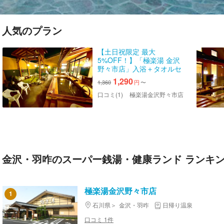
人気のプラン
【土日祝限定 最大
5%OFF！】「極楽湯 金沢
野々市店」入浴＋タオルセ
ットチケット※タオルセット
1,290
1,360
円
〜
は大人のみ
口コミ(1)
極楽湯金沢野々市店
金沢・羽咋のスーパー銭湯・健康ランド ランキ
極楽湯金沢野々市店
1
石川県
金沢・羽咋
日帰り温泉
口コミ 1件