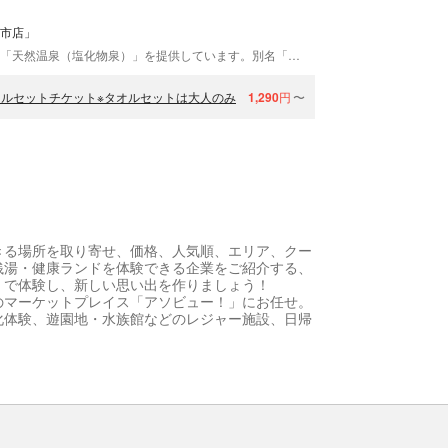
々市店」
「極楽湯 金沢野々市店」は、黄緑色の湯色が特徴の「天然温泉（塩化物泉）」を提供しています。別名「熱の湯」とも呼ばれ、湯冷めしにくく、切り傷や冷え性への効能が期待できます。また、水風呂には地下80mから汲み上げた、白峰連山が育んだミネラルたっぷりの雪解け水を贅沢に使用。その他、高濃度炭酸風呂や、地元酒造の純米酒を投入した「純米酒風呂」など、地域ならではの多彩なお風呂をお楽しみいただけます。 遠赤外線タワーサウナで汗を流した後は、こだわりの水風呂と外気浴でリフレッシュ。お食事処やリラクゼーション、ヘアカットサロンも完備しており、一日ゆったりとお過ごしいただけます。
タオルセットチケット※タオルセットは大人のみ
1,290
円
〜
きる場所を取り寄せ、価格、人気順、エリア、クー
銭湯・健康ランドを体験できる企業をご紹介する、
！で体験し、新しい思い出を作りましょう！
のマーケットプレイス「アソビュー！」にお任せ。
化体験、遊園地・水族館などのレジャー施設、日帰