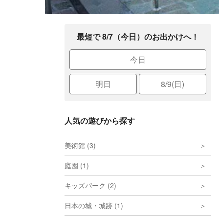
最短で 8/7（今日）のお出かけへ！
今日
明日
8/9(日)
人気の遊びから探す
美術館 (3)
庭園 (1)
キッズパーク (2)
日本の城・城跡 (1)