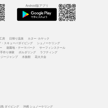
Android版アプリ
工房
日帰り温泉
カヌー･カヤック
グ・スキューバダイビング
シュノーケリング
ー
遊園地・テーマパーク
サーフィンスクール
 手作り体験
ボルダリング
ラフティング
ンジージャンプ
水族館
花火大会
垣島 ダイビング
沖縄 シュノーケリング