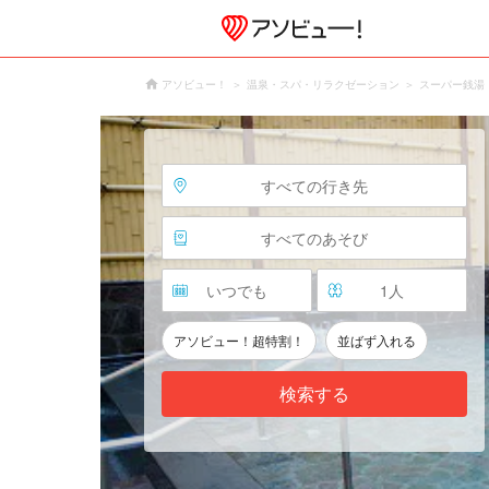
アソビュー！
温泉・スパ・リラクゼーション
スーパー銭湯
すべての行き先
すべてのあそび
いつでも
1
人
アソビュー！超特割！
並ばず入れる
検索する