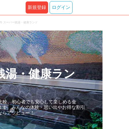
新規登録
ログイン
咋 スーパー銭湯・健康ランド
銭湯・健康ラン
比較。初心者でも安心して楽しめる金
ます。みんなの体験・思い出やお得な割引
ならアソビュー！