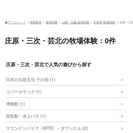
アソビュー！
体験観光
牧場体験
山陰・山陽 牧場体験
広島県 牧場体験
庄原・三
庄原・三次・芸北の牧場体験：0件
庄原・三次・芸北で人気の遊びから探す
日本の伝統文化 その他 (1)
リバーカヤック (1)
博物館 (1)
遊覧船・水上バス (1)
マウンテンバイク（MTB）・ダウンヒル (2)