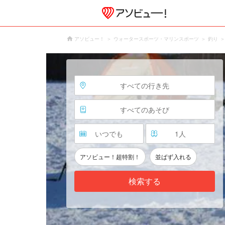
アソビュー！
ウォータースポーツ・マリンスポーツ
釣り
すべての行き先
すべてのあそび
いつでも
1
人
アソビュー！超特割！
並ばず入れる
検索する