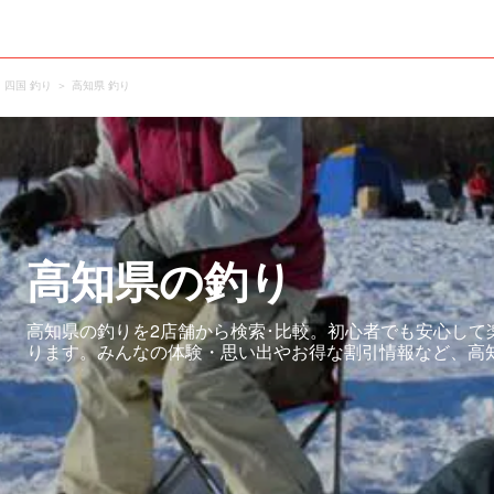
四国 釣り
高知県 釣り
高知県の釣り
高知県の釣りを2店舗から検索･比較。初心者でも安心して
ります。みんなの体験・思い出やお得な割引情報など、高