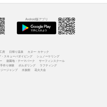
Android版アプリ
工房
日帰り温泉
カヌー･カヤック
グ・スキューバダイビング
シュノーケリング
ー
遊園地・テーマパーク
サーフィンスクール
 手作り体験
ボルダリング
ラフティング
ンジージャンプ
水族館
花火大会