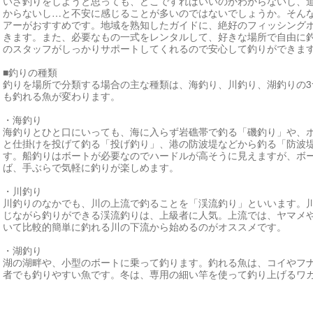
いざ釣りをしようと思っても、どこですればいいのかわからないし、
からないし…と不安に感じることが多いのではないでしょうか。そん
アーがおすすめです。地域を熟知したガイドに、絶好のフィッシング
きます。また、必要なもの一式をレンタルして、好きな場所で自由に
のスタッフがしっかりサポートしてくれるので安心して釣りができま
■釣りの種類
釣りを場所で分類する場合の主な種類は、海釣り、川釣り、湖釣りの
も釣れる魚が変わります。
・海釣り
海釣りとひと口にいっても、海に入らず岩礁帯で釣る「磯釣り」や、
と仕掛けを投げて釣る「投げ釣り」、港の防波堤などから釣る「防波
す。船釣りはボートが必要なのでハードルが高そうに見えますが、ボ
ば、手ぶらで気軽に釣りが楽しめます。
・川釣り
川釣りのなかでも、川の上流で釣ることを「渓流釣り」といいます。
じながら釣りができる渓流釣りは、上級者に人気。上流では、ヤマメ
いて比較的簡単に釣れる川の下流から始めるのがオススメです。
・湖釣り
湖の湖畔や、小型のボートに乗って釣ります。釣れる魚は、コイやフ
者でも釣りやすい魚です。冬は、専用の細い竿を使って釣り上げるワ