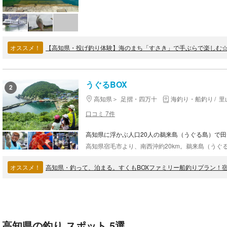
オススメ！
【高知県・投げ釣り体験】海のまち「すさき」で手ぶらで楽しむ
うぐるBOX
2
高知県
足摺・四万十
海釣り・船釣り
里
口コミ 7件
高知県に浮かぶ人口20人の鵜来島（うぐる島）で
オススメ！
高知県・釣って、泊まる。すくもBOXファミリー船釣りプラン！
高知県の釣り スポット 5選