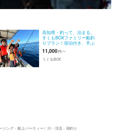
高知県・釣って、泊まる。
すくもBOXファミリー船釣
りプラン！宿泊付き、手ぶ
らでOK！無料レンタル付き
11,000
円
〜
うぐるBOX
ージング・船上パーティー
川・渓流・湖釣り