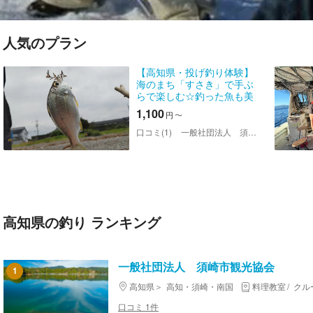
人気のプラン
【高知県・投げ釣り体験】
海のまち「すさき」で手ぶ
らで楽しむ☆釣った魚も美
味しく食べれます！
1,100
円
〜
口コミ(1)
一般社団法人 須崎市観光協会
高知県の釣り ランキング
一般社団法人 須崎市観光協会
1
高知県
高知・須崎・南国
料理教室
クル
口コミ 1件