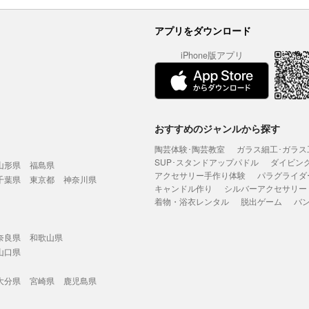
アプリをダウンロード
iPhone版アプリ
おすすめのジャンルから探す
陶芸体験･陶芸教室
ガラス細工･ガラス
SUP･スタンドアップパドル
ダイビン
山形県
福島県
アクセサリー手作り体験
パラグライダ
千葉県
東京都
神奈川県
キャンドル作り
シルバーアクセサリー
着物・浴衣レンタル
脱出ゲーム
バ
奈良県
和歌山県
山口県
大分県
宮崎県
鹿児島県