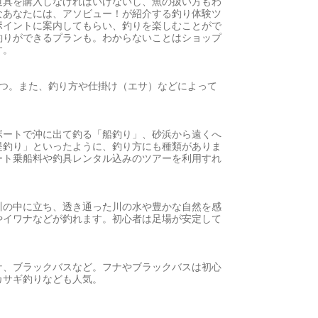
道具を購入しなければいけないし、魚の扱い方もわ
なあなたには、アソビュー！が紹介する釣り体験ツ
ポイントに案内してもらい、釣りを楽しむことがで
釣りができるプランも。わからないことはショップ
す。
3つ。また、釣り方や仕掛け（エサ）などによって
ボートで沖に出て釣る「船釣り」、砂浜から遠くへ
堤釣り」といったように、釣り方にも種類がありま
ート乗船料や釣具レンタル込みのツアーを利用すれ
川の中に立ち、透き通った川の水や豊かな自然を感
やイワナなどが釣れます。初心者は足場が安定して
ナ、ブラックバスなど。フナやブラックバスは初心
カサギ釣りなども人気。