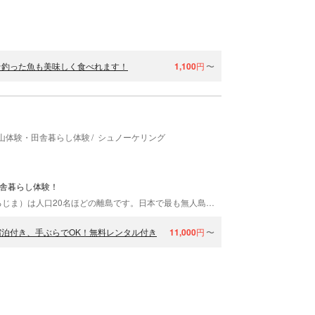
☆釣った魚も美味しく食べれます！
1,100
円
〜
山体験・田舎暮らし体験
シュノーケリング
田舎暮らし体験！
高知県宿毛市より、南西沖約20km。鵜来島（うぐるじま）は人口20名ほどの離島です。日本で最も無人島に近い集落といっても過言でない島ですが、ダイビングや釣りの隠れスポットとしても有名。そんな中「うぐるBOX」では、島でできる様々な体験を開催しています。民宿に泊まったり、ボートシュノーケリングを体験したり、高級魚をいただいたり。限界集落島である鵜来島は、スーパーも郵便局もない、昔ながらの集落が広がります。のどかな自然いっぱいの小さな島を遊びつくしましょう！
宿泊付き、手ぶらでOK！無料レンタル付き
11,000
円
〜