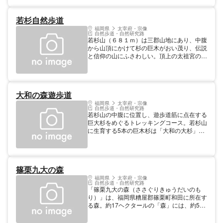
若杉自然歩道
福岡県
太宰府・宗像
自然歩道・自然研究路
若杉山（６８１ｍ）は三郡山地にあり、中腹
から山頂にかけて杉の巨木がおい茂り、伝説
と信仰の山にふさわしい。頂上の太祖宮の裏
手には県指定天然記念物の権現杉がある。ま
た、山の霊場は四季折々に美しい。 起終
点・経路 篠栗町・篠栗駅～城戸駅 延長 １
５．０ｋｍ
大和の森遊歩道
福岡県
太宰府・宗像
自然歩道・自然研究路
若杉山の中腹に位置し、遊歩道筋に点在する
巨大杉をめぐるトレッキングコース。若杉山
に生育する5本の巨木杉は「大和の大杉」幹
周り16.15m 「トウダの二又杉」森の巨人
100選入選 他（綾杉・ジャレ杉・七又杉）
それぞれに自然の世界を満喫させてくれる。
篠栗九大の森
福岡県
太宰府・宗像
自然歩道・自然研究路
「篠栗九大の森（ささぐりきゅうだいのも
り）」は、福岡県糟屋郡篠栗町和田に所在す
る森。約17ヘクタールの「森」には、約50
種の常緑広葉樹と約40種の落葉広葉樹が生
育し、中心には蒲田池の周り約2キロメート