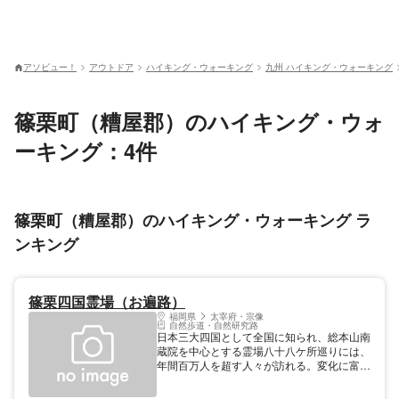
アソビュー！
アウトドア
ハイキング・ウォーキング
九州 ハイキング・ウォーキング
篠栗町（糟屋郡）のハイキング・ウォ
ーキング：4件
篠栗町（糟屋郡）のハイキング・ウォーキング ラ
ンキング
篠栗四国霊場（お遍路）
福岡県
太宰府・宗像
自然歩道・自然研究路
日本三大四国として全国に知られ、総本山南
蔵院を中心とする霊場八十八ケ所巡りには、
年間百万人を超す人々が訪れる。変化に富ん
だ霊場が各所に点在し、四季折々の自然を堪
能できる。徒歩で3泊4日の行程。