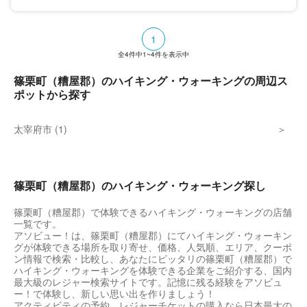
ルの遊歩道が存在する。整備のされていない
手付かずの自然を楽しむことができる。水に
浸かった状態で自生している落羽松（らくし
1
ょうよう）の木が見どころ。「森の案内人」
が付いてのガイド付きツアーも人気。
全
4
件中
1~4
件を表示中
篠栗町（糟屋郡）のハイキング・ウォーキングの周辺ス
ポットから探す
太宰府市 (1)
篠栗町（糟屋郡）のハイキング・ウォーキング探し
篠栗町（糟屋郡）で体験できるハイキング・ウォーキングの店舗
一覧です。
アソビュー！は、篠栗町（糟屋郡）にてハイキング・ウォーキン
グが体験できる場所を取り寄せ、価格、人気順、エリア、クーポ
ン情報で検索・比較し、あなたにピッタリの篠栗町（糟屋郡）で
ハイキング・ウォーキングを体験できる企業をご紹介する、国内
最大級のレジャー検索サイトです。記憶に残る経験をアソビュ
ー！で体験し、新しい思い出を作りましょう！
アクティビティの予約、レジャーチケットの購入なら日本最大の