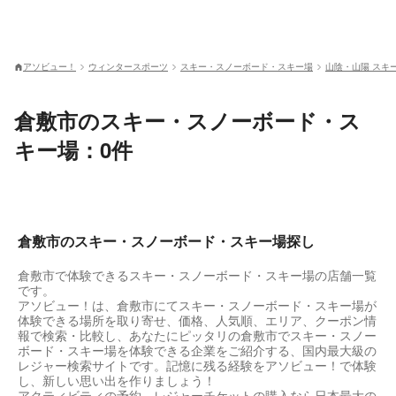
アソビュー！
ウィンタースポーツ
スキー・スノーボード・スキー場
山陰・山陽 スキ
倉敷市のスキー・スノーボード・ス
キー場：0件
倉敷市のスキー・スノーボード・スキー場探し
倉敷市で体験できるスキー・スノーボード・スキー場の店舗一覧
です。
アソビュー！は、倉敷市にてスキー・スノーボード・スキー場が
体験できる場所を取り寄せ、価格、人気順、エリア、クーポン情
報で検索・比較し、あなたにピッタリの倉敷市でスキー・スノー
ボード・スキー場を体験できる企業をご紹介する、国内最大級の
レジャー検索サイトです。記憶に残る経験をアソビュー！で体験
し、新しい思い出を作りましょう！
アクティビティの予約、レジャーチケットの購入なら日本最大の