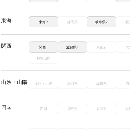
東海
東海
静岡県
岐阜県
愛
関西
関西
滋賀県
京都府
大
和歌山県
山陰・山陽
山陰・山陽
鳥取県
島根県
岡
四国
四国
徳島県
香川県
愛