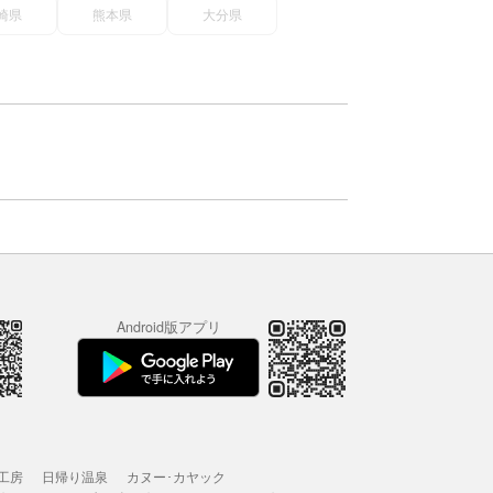
崎県
熊本県
大分県
Android版アプリ
工房
日帰り温泉
カヌー･カヤック