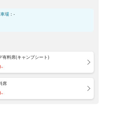
駐車場
：
-
デ有料席(キャンプシート)
0
~
料席
0
~