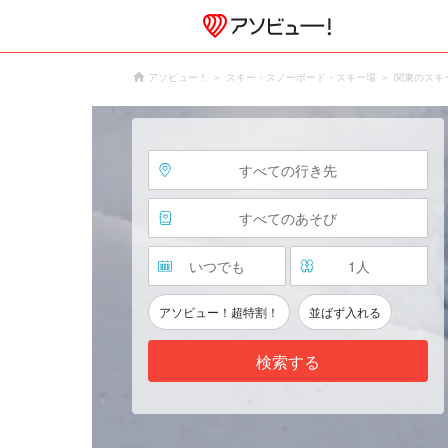
アソビュー！
スキー・スノーボード・スキー場
関東のスキ
すべての行き先
すべてのあそび
いつでも
1
人
アソビュー！超特割！
並ばず入れる
検索する