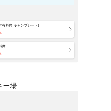
デ有料席(キャンプシート)
0
~
料席
0
~
キー場