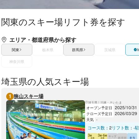
関東のスキー場リフト券を探す
エリア・都道府県から探す
関東
栃木県
群馬県
茨城県
神奈川県
埼玉県の人気スキー場
1
狭山スキー場
埼玉県 | 川越・さいたま
2025/10/31
オープン予定日
2026/03/29
クローズ予定日
天気
-
コース数
：
2
リフト数
：
-