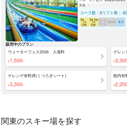
天気
-
コース数
：
2
リフト数
：
-
販売中のプラン
ウォーターフェス2026 入場料
ゲレン
1,500
3,30
~
¥
¥
ゲレンデ有料席(くつろぎシート)
館内有
3,300
2,20
~
¥
¥
関東のスキー場を探す