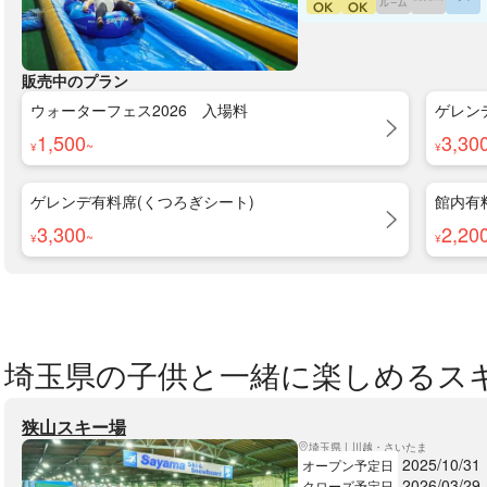
販売中のプラン
ウォーターフェス2026 入場料
ゲレン
1,500
3,30
~
¥
¥
ゲレンデ有料席(くつろぎシート)
館内有
3,300
2,20
~
¥
¥
埼玉県の子供と一緒に楽しめるス
狭山スキー場
埼玉県 | 川越・さいたま
2025/10/31
オープン予定日
2026/03/29
クローズ予定日