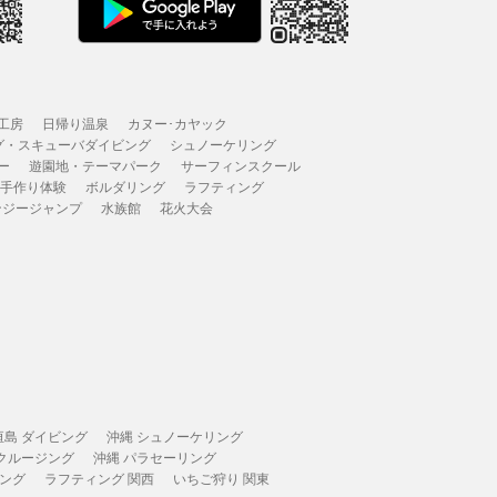
工房
日帰り温泉
カヌー･カヤック
グ・スキューバダイビング
シュノーケリング
ー
遊園地・テーマパーク
サーフィンスクール
 手作り体験
ボルダリング
ラフティング
ンジージャンプ
水族館
花火大会
垣島 ダイビング
沖縄 シュノーケリング
 クルージング
沖縄 パラセーリング
ィング
ラフティング 関西
いちご狩り 関東