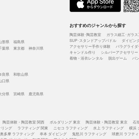
おすすめのジャンルから探す
陶芸体験･陶芸教室
ガラス細工･ガラス
SUP･スタンドアップパドル
ダイビン
山形県
福島県
アクセサリー手作り体験
パラグライダ
千葉県
東京都
神奈川県
キャンドル作り
シルバーアクセサリー
着物・浴衣レンタル
脱出ゲーム
バ
奈良県
和歌山県
山口県
大分県
宮崎県
鹿児島県
陶芸体験・陶芸教室 関西
ボルダリング 東京
陶芸体験・陶芸教室 東京
石
ケリング
ラフティング 関東
ニセコ ラフティング
水上 ラフティング
横浜
奥多摩 ラフティング
串本 ダイビング
鬼怒川 ラフティング
球磨川 ラフテ