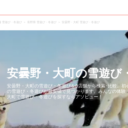
越 雪遊び・冬遊び
長野県 雪遊び・冬遊び
安曇野・大町 雪遊び・冬遊び
安曇野・大町の雪遊び
安曇野・大町の雪遊び・冬遊びを0店舗から検索･比較。初
の雪遊び・冬遊びが最安値で見つかります。みんなの体験
大町で雪遊び・冬遊びを探すならアソビュー！