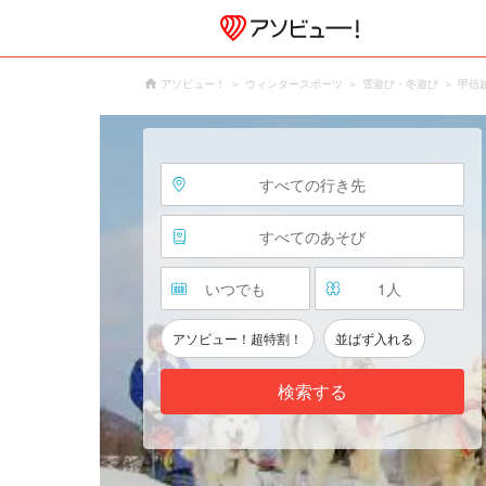
アソビュー！
ウィンタースポーツ
雪遊び・冬遊び
甲信
すべての行き先
すべてのあそび
いつでも
1
人
アソビュー！超特割！
並ばず入れる
検索する