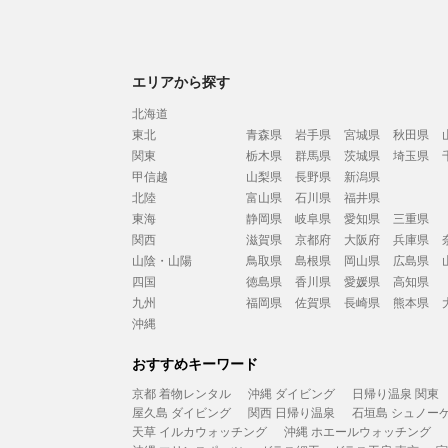
エリアから探す
北海道
東北
青森県
岩手県
宮城県
秋田県
関東
栃木県
群馬県
茨城県
埼玉県
甲信越
山梨県
長野県
新潟県
北陸
富山県
石川県
福井県
東海
静岡県
岐阜県
愛知県
三重県
関西
滋賀県
京都府
大阪府
兵庫県
山陰・山陽
鳥取県
島根県
岡山県
広島県
四国
徳島県
香川県
愛媛県
高知県
九州
福岡県
佐賀県
長崎県
熊本県
沖縄
おすすめキーワード
京都 着物レンタル
沖縄 ダイビング
日帰り温泉 関東
屋久島 ダイビング
関西 日帰り温泉
石垣島 シュノー
天草 イルカウォッチング
沖縄 ホエールウォッチング