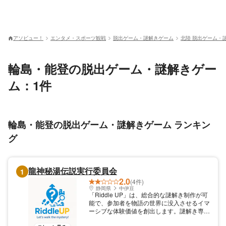
アソビュー！
エンタメ・スポーツ観戦
脱出ゲーム・謎解きゲーム
北陸 脱出ゲーム・
輪島・能登の脱出ゲーム・謎解きゲー
ム：1件
輪島・能登の脱出ゲーム・謎解きゲーム ランキン
グ
龍神秘湯伝説実行委員会
1
2.0
(4件)
静岡県
中伊豆
「Riddle UP」は、総合的な謎解き制作が可
能で、参加者を物語の世界に没入させるイマ
ーシブな体験価値を創出します。謎解き専用
アプリで体験する、キット不要のマップ連動