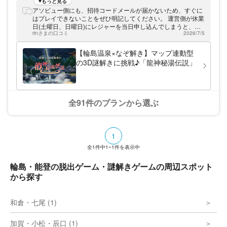
型の周遊型謎解きの実績があります。ぜひ、
もっと見る
Riddle UPでしか味わえないエキサイティン
アソビュー側にも、招待コードメールが届かないため、すぐに
グな謎解きの冒険をお楽しみください。
はプレイできないことをぜひ明記してください。 運営側が休業
日(土曜日、日曜日)にレジャーを当日申し込んでしまうと、問
rinさまの口コミ
2026/7/5
い合わせ対応不可となり、料金を支払ったのにプレイできない
という事象が必ず発生し、払い損になります。 必ず数日前から
余裕を持って申し込み、土曜日、日曜日に当日申し込みは絶対
【輪島温泉×なぞ解き】マップ連動型
なさらないよう、アソビューのユーザー様の方々に強く警告い
の3D謎解きに挑戦♪「龍神秘湯伝説」
たします。 追記：翌営業日に早速、運営様から連絡をいただき
キャンセルしてもらいました。当日は二重負担を覚悟して、別
会社のアプリにてこのアトラクションをプレイいたしました。
楽しくプレイすることができましたので、龍神秘湯伝説実行委
員会様のために評価を変更いたします。
全91件のプランから選ぶ
1
全
1
件中
1~1
件を表示中
輪島・能登の脱出ゲーム・謎解きゲームの周辺スポット
から探す
和倉・七尾 (1)
加賀・小松・辰口 (1)