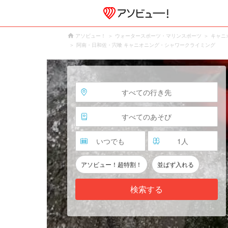
アソビュー！
ウォータースポーツ・マリンスポーツ
キャニ
阿南・日和佐・宍喰 キャニオニング・シャワークライミング
すべての行き先
すべてのあそび
いつでも
1
人
アソビュー！超特割！
並ばず入れる
検索する