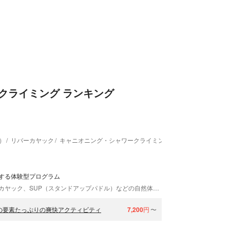
クライミング ランキング
）
リバーカヤック
キャニオニング・シャワークライミング
エコツアー･自然体
する体験型プログラム
むぎ青空プロジェクトは、徳島県海部郡を中心に、カヤック、SUP（スタンドアップパドル）などの自然体験アクティビティを開催してます。徳島県南で、川に特化した体験型プログラムを提供しているのはここだけ！なかでもシャワークライミングは自然の偉大さを全身で感じられるアクティビティです。人類と自然の共生を考えるきっかけを提供できればと考えています。
ーの要素たっぷりの爽快アクティビティ
7,200
円
〜