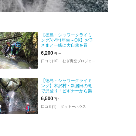
【徳島・シャワークライミ
ング/小学1年生～OK】お子
さまと一緒に大自然を冒
険！ファミリーコース
6,200
円
〜
口コミ(10)
むぎ青空プロジェクト
【徳島・シャワークライミ
ング】木沢村・新居田の滝
で沢登り！ビギナーから楽
しめます
6,500
円
〜
口コミ(1)
ダッキーハウス