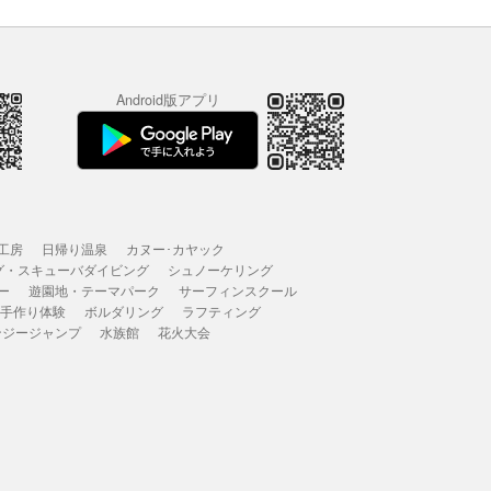
Android版アプリ
工房
日帰り温泉
カヌー･カヤック
グ・スキューバダイビング
シュノーケリング
ー
遊園地・テーマパーク
サーフィンスクール
 手作り体験
ボルダリング
ラフティング
ンジージャンプ
水族館
花火大会