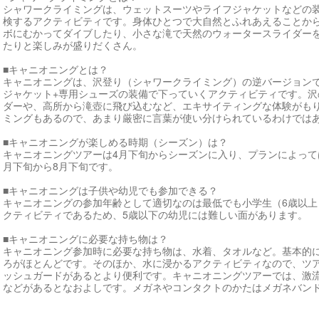
シャワークライミングは、ウェットスーツやライフジャケットなどの
検するアクティビティです。身体ひとつで大自然とふれあえることか
ボにむかってダイブしたり、小さな滝で天然のウォータースライダー
たりと楽しみが盛りだくさん。
■キャニオニングとは？
キャニオニングは、沢登り（シャワークライミング）の逆バージョンで
ジャケット+専用シューズの装備で下っていくアクティビティです。
ダーや、高所から滝壺に飛び込むなど、エキサイティングな体験がも
ミングもあるので、あまり厳密に言葉が使い分けられているわけでは
■キャニオニングが楽しめる時期（シーズン）は？
キャニオニングツアーは4月下旬からシーズンに入り、プランによって
月下旬から8月下旬です。
■キャニオニングは子供や幼児でも参加できる？
キャニオニングの参加年齢として適切なのは最低でも小学生（6歳以
クティビティであるため、5歳以下の幼児には難しい面があります。
■キャニオニングに必要な持ち物は？
キャニオニング参加時に必要な持ち物は、水着、タオルなど。基本的
ろがほとんどです。そのほか、水に浸かるアクティビティなので、ツ
ッシュガードがあるとより便利です。キャニオニングツアーでは、激
などがあるとなおよしです。メガネやコンタクトのかたはメガネバン