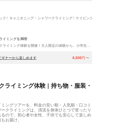
ック
キャニオニング・シャワークライミング
ケイビング・洞窟探検
ロックク
ライミングを満喫
徳島県阿南市にあるダッキーハウスでは、シャワークライミング体験を開催！大人限定の体験から、小学生から体験できるものまで、さまざまなプランをご用意しています。初心者大歓迎！ガイドが一人ひとりをしっかりと指導するので、安全に体験が楽しめますよ。みなさまのお越しをお待ちしています。
ビギナーから楽しめます
6,500
円
〜
ライミング体験 | 持ち物・服装・
イミングツアーを、料金の安い順・人気順・口コミ
ワークライミングは、清流を身体ひとつで登ったり
れるので、初心者や女性、子供でも安心して楽しめ
報もお届け。