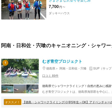
さまざまな沢登りを楽しみ
ましょう
7,700
円
〜
ダッキーハウス
阿南・日和佐・宍喰のキャニオニング・シャワー
むぎ青空プロジェクト
1
徳島県
阿南・日和佐・宍喰
SUP（サップ
口コミ 89件
徳島県でシャワークライミング！自然の恵みに感謝
オススメ！
【徳島・シャワークライミング/小学5年生～OK】アドベンチャ