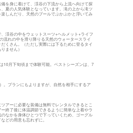
装備を身に着けて、渓谷の下流から上流へ向けて探
ら、夏の人気体験となっています。滝の上から滝ツ
を楽しんだり、天然のプールでぷかぷかと浮いてみ
、渓谷の中をウェットスーツ+ヘルメット+ライフ
沢の流れの中を滑り降りる天然のウォータースライ
りだくさん。（ただし実際には下るために登るタイ
ありません）
は10月下旬頃まで体験可能。ベストシーズンは、7
上）。プランにもよりますが、自然を相手にするア
にツアーに必要な装備は無料でレンタルできるとこ
アー終了後に体温調節できるように簡単な上着やラ
流のなかを身体ひとつで下っていくため、ゴーグル
ドなどの用意も忘れずに。