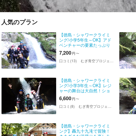
人気のプラン
【徳島・シャワークライミ
ング/小学5年生～OK】アド
ベンチャーの要素たっぷり
の爽快アクティビティ
7,200
円
〜
口コミ(13)
むぎ青空プロジェクト
【徳島・シャワークライミ
ング/小学3年生～OK】レジ
ャーの舞台は大自然！ショ
ートコース
6,600
円
〜
口コミ(8)
むぎ青空プロジェクト
【徳島・シャワークライミ
ング】轟九十九滝で冒険！