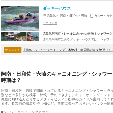
ダッキーハウス
2
徳島県
阿南・日和佐・宍喰
カヌー・カヤ
口コミ 6件
徳島県阿南市・レベルに合わせた体験！シャワーク
オススメ！
【徳島・シャワークライミング】木沢村・新居田の滝 で沢登り！
阿南・日和佐・宍喰のキャニオニング・シャワーク
時期は？
阿南・日和佐・宍喰で開催されているキャニオニング・シャワークラ
別などの条件から検索・比較・予約できます。キャニオニング・シャ
滝壺に飛び込んだりするアクティビティ。熟練のガイドが案内してく
ます。参加時の服装や持ち物など、事前に知っておきたいハウツー情
■シャワークライミングとは？