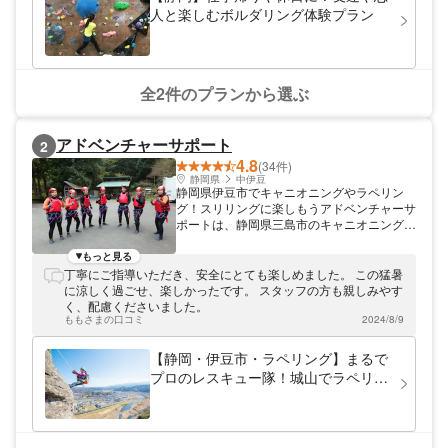
きます。スコアを競ったり、ミッションをク
人と楽しむボルダリング体験プラン
リアしたりと、何度でもチャレンジしたくな
る仕掛けがいっぱい！ さらに、ボルダリン
グウォールに滑り台が併設されたエリアもあ
り、初めての子どもでも安心して遊べます。
親子で楽しめる設計なので、小さなお子さま
全2件のプランから選ぶ
連れの方も大歓迎です。 クライミングを通
じて体を動かす楽しさやチャレンジする喜び
を体験してみませんか？休日のお出かけや特
アドベンチャーサポート
2
別な体験にぴったりのスポットです！
4.8
(34件)
静岡県
中伊豆
静岡県伊豆市でキャニオニングやラペリン
グ！スリリングに楽しもうアドベンチャーサ
ポートは、静岡県三島市のキャニオニング専
門店です。伊豆を中心に、さまざまなキャニ
オニングツアーを開催中！ガイドは定期的に
もっと見る
トレーニングを受けており、一人ひとりの安
丁寧にご指導いただき、安全にとても楽しめました。 この猛暑
全にしっかり目を配ります。また、参加者の
に涼しく過ごせ、楽しかったです。 スタッフの方も親しみやす
レベルに応じてご案内しているので、初心者
く、配慮くださいました。
やお子さまにも安心です。
ももさまの口コミ
2024/8/9
【静岡・伊豆市・ラペリング】まるで
プロのレスキュー隊！城山でラペリン
グ体験