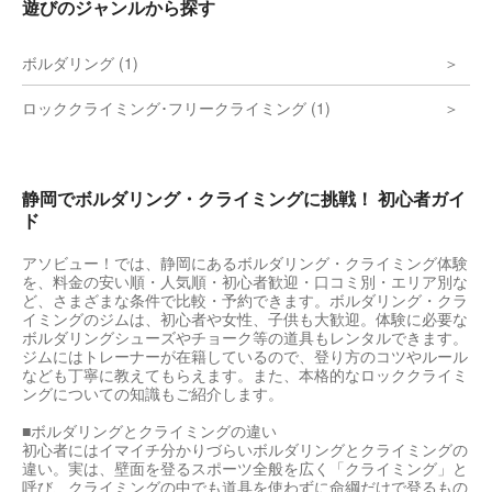
遊びのジャンルから探す
ボルダリング (1)
ロッククライミング･フリークライミング (1)
静岡でボルダリング・クライミングに挑戦！ 初心者ガイ
ド
アソビュー！では、静岡にあるボルダリング・クライミング体験
を、料金の安い順・人気順・初心者歓迎・口コミ別・エリア別な
ど、さまざまな条件で比較・予約できます。ボルダリング・クラ
イミングのジムは、初心者や女性、子供も大歓迎。体験に必要な
ボルダリングシューズやチョーク等の道具もレンタルできます。
ジムにはトレーナーが在籍しているので、登り方のコツやルール
なども丁寧に教えてもらえます。また、本格的なロッククライミ
ングについての知識もご紹介します。
■ボルダリングとクライミングの違い
初心者にはイマイチ分かりづらいボルダリングとクライミングの
違い。実は、壁面を登るスポーツ全般を広く「クライミング」と
呼び、クライミングの中でも道具を使わずに命綱だけで登るもの