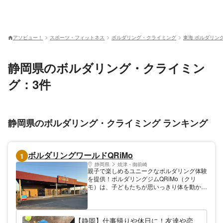
アソビュー！
スポーツ・フィットネス
ボルダリング・クライミング
東海 ボルダリン
静岡県のボルダリング・クライミン
グ：3件
静岡県のボルダリング・クライミング ランキング
ボルダリングワールドQRiMo
1
静岡県
焼津・御前崎
親子で楽しめるユニークなボルダリング体験
を提供！ボルダリングジムQRiMo（クリ
モ）は、子どもたちが思いっきり体を動かし
ながら楽しめるアクティビティが満載のジム
です。特におすすめなのが、子ども向けに特
化した ARボルダリング！壁に映し出される
映像で、ゲーム感覚でクライミングに挑戦で
【静岡】仕事帰りや休日に！友達や恋