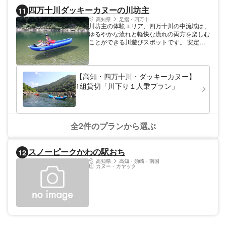
四万十川ダッキーカヌーの川坊主
11
高知県
足摺・四万十
川坊主の体験エリア、四万十川の中流域は、
ゆるやかな流れと軽快な流れの両方を楽しむ
ことができる川遊びスポットです。 安定性
抜群のカヌー型ゴムボート「ダッキー」を使
用した「川下り」＆「川遊び」は、３才の幼
児から大人まで幅広く楽しめる自然体験！ガ
イドが同行するので、初心者や女性でも安心
【高知・四万十川・ダッキーカヌー】
です！ ウェア類の無料レンタルも充実して
1組貸切「川下り１人乗プラン」
いるので、ほぼ手ぶらでも参加できます。
全2件のプランから選ぶ
スノーピークかわの駅おち
12
高知県
高知・須崎・南国
カヌー・カヤック