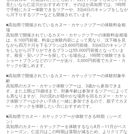
見たいなら仁淀川がおすすめです。そのほか高知県では、1時間
で手軽にカヌー体験できるツアーや、3泊4日のキャンプをしなが
ら川下りするツアーなども開催されています。
■高知県で開催されているカヌー・カヤックツアーの体験料金相
場
高知県で開催されているカヌー・カヤックツアーの体験料金相場
は、6,100円前後。料金は体験内容によって異なり、沈下橋を見
ながら四万十川を下るプランは5,600円前後、3泊4日のキャンプ
をしながら川下りができるプランは55,000円前後となっていま
す。格安・安いツアーを探している場合は、1時間で体験できる
ショートプランなどのツアーがあり、3,000円前後でカヌー・カ
ヤックが楽しめます。
■高知県で開催されているカヌー・カヤックツアーの体験対象年
齢
高知県のカヌー・カヤック体験ツアーは、3歳から参加できま
す。また上限は70歳頃まで。対象年齢は参加するツアーによって
も異なりますが、川の流れが穏やかな場所を回るカヌー・カヤッ
ク体験ツアーは小さい子供と一緒に参加できるので、親子でカヌ
ー・カヤックを体験したい方におすすめです。
■高知県でカヌー・カヤックツアーが体験できる時期（シーズ
ン）
高知県のカヌー・カヤックアーを体験するなら8月～11月がベス
トシーズン。仁淀川はこの時期は藻類が減るため、よりクリアな