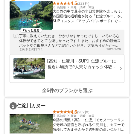
4.5
(223件)
高知県
高知・須崎・南国
大自然の中で最高の非日常体験を楽しもう。
四国屈指の透明度を誇る「仁淀ブルー」を、
SUP（スタンドアップパドルボード）で体
験してみませんか？ 高知の清流・仁淀川の
大自然の中で、水上から絶景を楽しむ特別な
もっと見る
アクティビティです。SUPでしか出会えな
丁寧に教えていただき、分かりやすかったですし、いろいろな
い景色を、ゆったりと探検できます。 「高
体験ができてとても楽しかったです！ また、おすすめの観光ス
知SUP同好会」は2020年春に社会人サーク
ポットやご飯屋さんなどご紹介いただき、大変ありがたかった
ルとしてスタートし、クラウドファンディン
まめさまの口コミ
2026/7/28
です。
グを経て事業化。現在は屋号登録を行い、個
人事業としてSUP体験ツアーを運営してい
【高知・仁淀川・SUP】仁淀ブルーに
ます。仁淀川の美しさと魅力を、SUPを通
1番近い場所で2人乗りカヤック体験。
して多くの方にお伝えすることを大切にして
にこ淵まで35分。撮影データ付き。女
います。 代表は元ライフセーバーでSUP有
子旅におすすめ。2歳～OK。
資格インストラクター。さらにスタッフ全員
が有資格インストラクターのため、少人数制
で安全管理を徹底しています。SUPが初め
全5件のプランから選ぶ
ての方でも基礎から丁寧にレクチャーするの
で安心。しっかり漕ぎ方を学びながら、川遊
びを全力で楽しめる体験内容です。 【当店
仁淀川カヌー
2
ならではの特徴】 ・仁淀川町エリアで岩か
4.6
らの飛び込み体験ができるのは当店のみ ・2
(232件)
歳から通常のSUPボードで親子タンデム可
高知県
高知・須崎・南国
奇跡の清流！高知・仁淀川でカヌーツーリン
能（同エリア唯一） ・愛犬と一緒に楽しめ
グ奇跡の清流と呼ばれる仁淀川を、カヌーで
るドッグSUP対応（同エリア唯一） お子様
散歩してみませんか？透明度の高い仁淀川
から大人まで、さらに愛犬も一緒に楽しめる
は、水面に浮かんでいるだけで癒されます