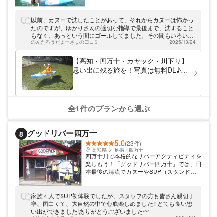
に乗って下り、自然と触れ合う楽しさを感じ
ることができます！お子様からご年配の方ま
で、みなさまご体験いただけます。喧騒を忘
以前、カヌーで沈したことがあって、それからカヌーは怖かっ
れる雄大な四万十川をのんびりとお楽しみく
たのですが、ゆかりさんの適切な指導で最後まで、沈すること
ださい♪
もなく、あっという間にゴールしてました。その間もいろいろ
のんたろうだよーさまの口コミ
2025/10/24
な楽しみ方を教えていただき、素敵な時間を過ごすことができ
ました。 本当にありがとうございました。 また機会が有りま
したら、是非、こちらで体験したいと思います。その後の食事
【高知・四万十・カヤック・川下り】
先も教えていただき、充実した1日でした。
思い出に残る旅を！写真は無料DL♪＋
ドリンク付き
全1件のプランから選ぶ
グッドリバー四万十
8
5.0
(23件)
高知県
足摺・四万十
四万十川で本格的なリバーアクティビティを
楽しもう！「グッドリバー四万十」では、日
本最後の清流でカヌーやSUP（スタンドア
ップパドル）を体験できます。大自然でリバ
ーアクティビティを思いっきり堪能していた
だけますよ☆また、建物内にはハンモックで
家族４人でSUP初体験でしたが、スタッフの方も皆さん親切丁
寛いだり、ランチを食べたりできるミーティ
寧、面白くて、大自然の中で心底楽しめました!! とても良い想
ングルームや、岩風呂を楽しめるバスルーム
い出ができました!ありがとうございました〰️