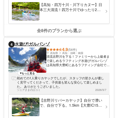
す。校舎の窓から緑豊かな山々を眺めている
【高知・四万十川・川下りカヌー】日
と、子供の頃に感じた、夏休み前のワクワク
本三大清流！四万十川でゆったり2人
感を思い出します。童心にかえって思いっき
乗りカヌー（３人乗りも可）
り遊んでみませんか。 雄大な大自然を、全
身で満喫！ カヌー体験を行う四万十川は、
「日本最後の清流」と呼ばれ、「日本の秘境
100選」にも選ばれています。護岸工事が施
全8件のプランから選ぶ
されていない川沿いには、豊かな自然が広が
り、昔のままの美しい姿を保っています。水
のきれいな四万十川にはカワセミなども生息
水遊び!ガルバンゾ
4
しています。運が良ければ、野生動物にも会
4.9
えますよ！ 休みの日には、雄大な大自然を
(54件)
楽しみながらカヌーを漕いでみませんか。お
高知県
高知・須崎・南国
清流吉野川を下る！ファミリーから上級者ま
子様や、初心者の方も大歓迎です！
で楽しめるラフティング水遊び!ガルバンゾ
は高知県大豊町にあるラフティング会社で
す。吉野川の上流、大歩危・小歩危周辺でラ
フティングを開催しています。 安全に！楽
もっと見る
しく！を合言葉に経験豊富なガイドがご案内
初めての1人乗りカヤックでしたが、スタッフの皆さんが優し
します 川で遊ぶ！川に浮く！その楽しさを
く見守ってくださって、子供達も皆んな安心して楽しめまし
たくさんの人へ！をスローガンに、水遊び!
た。 ありがとうございました。
ガルバンゾはラフティングやカヤック、リバ
ソニアさまの口コミ
2026/5/7
ーSUPを中心に、吉野川を楽しむアクティ
ビティを提供しています。一番の人気はラフ
【吉野川リバーカヤック】自分で漕い
ティング。安全に楽しく遊べるようにラフテ
で、自分で下る。1.5km【大豊IC15
ィングガイド協会の試験に合格したガイドが
分】
ご案内します。 ついつい遊び過ぎちゃって
いつも時間オーバーで叱られる！？ 大人気