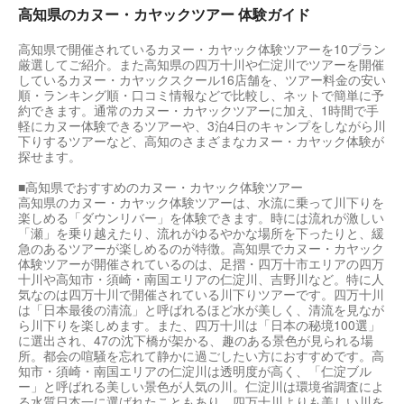
高知県のカヌー・カヤックツアー 体験ガイド
高知県で開催されているカヌー・カヤック体験ツアーを10プラン
厳選してご紹介。また高知県の四万十川や仁淀川でツアーを開催
しているカヌー・カヤックスクール16店舗を、ツアー料金の安い
順・ランキング順・口コミ情報などで比較し、ネットで簡単に予
約できます。通常のカヌー・カヤックツアーに加え、1時間で手
軽にカヌー体験できるツアーや、3泊4日のキャンプをしながら川
下りするツアーなど、高知のさまざまなカヌー・カヤック体験が
探せます。
■高知県でおすすめのカヌー・カヤック体験ツアー
高知県のカヌー・カヤック体験ツアーは、水流に乗って川下りを
楽しめる「ダウンリバー」を体験できます。時には流れが激しい
「瀬」を乗り越えたり、流れがゆるやかな場所を下ったりと、緩
急のあるツアーが楽しめるのが特徴。高知県でカヌー・カヤック
体験ツアーが開催されているのは、足摺・四万十市エリアの四万
十川や高知市・須崎・南国エリアの仁淀川、吉野川など。特に人
気なのは四万十川で開催されている川下りツアーです。四万十川
は「日本最後の清流」と呼ばれるほど水が美しく、清流を見なが
ら川下りを楽しめます。また、四万十川は「日本の秘境100選」
に選出され、47の沈下橋が架かる、趣のある景色が見られる場
所。都会の喧騒を忘れて静かに過ごしたい方におすすめです。高
知市・須崎・南国エリアの仁淀川は透明度が高く、「仁淀ブル
ー」と呼ばれる美しい景色が人気の川。仁淀川は環境省調査によ
る水質日本一に選ばれたこともあり、四万十川よりも美しい川を