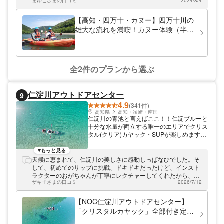
もご用意！ぜひ、遊びにいらしてください。
まゆこさまの口コミ
2024/8/4
【高知・四万十・カヌー】四万十川の
雄大な流れを満喫！カヌー体験（半日
ツアー）
全2件のプランから選ぶ
仁淀川アウトドアセンター
9
4.9
(341件)
高知県
高知・須崎・南国
仁淀川の青池と言えばここ！！仁淀ブルーと
十分な水量が両立する唯一のエリアでクリス
タル(クリア)カヤック・SUPが楽しめます。
★☆★【店舗・施設（更衣室、ロッカー
等）】【専用駐車場】を完備しておりま
もっと見る
す！！★☆★ ＜＜当店のイチオシ＞＞ 当店
天候に恵まれて、仁淀川の美しさに感動しっぱなひでした。そ
は体験はもちろんですが、撮影にこだわって
して、初めてのサップに挑戦、ドキドキだったけど、インスト
います。本格撮影用ドローンや防水カメラに
ラクターのおがちゃんが丁寧にレクチャーしてくれたから、上
て空、陸、水上とあらゆる角度で撮影を試み
ザキ子さまの口コミ
2026/7/12
手にライドオン。 ボードの上に寝そべったり、大自然を満喫‼️
ます!!体験が終わった後も、当店大型ディス
絶対に年内中に何度も来たい‼️
プレイで鑑賞が可能です。 もちろん撮影デ
【NOC仁淀川アウトドアセンター】
ータは無料で差し上げます。 天候さえ良け
「クリスタルカヤック」全部付き定番
ればインスタ映え間違いなし！映像にこだわ
プラン！透明の舟、水上カメラ撮影、
りたい方は当店をお選びください。 TVや雑