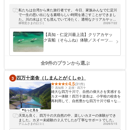
SUP体験。ご家族やグループ旅行にも人気
よ！仁淀ブルーと呼ばれる、本当にキレイな
です。 ※ドッグSUPは1頭2,000円のオプシ
水だけが見せる美しい青色を見にきてくださ
私たちは台湾から来た旅行者です。 今日、家族みんなで仁淀川
ョン。前日に爪切りとヤスリがけをお願いい
いね。陸上でレクチャーを行ってから川下り
で一生の思い出になる素晴らしい時間を過ごすことができまし
たします（犬は保険対象外）。 ツアーは仁
をするので、カヌーが初めての方でも楽しく
た。川の水はとても澄んでいて冷たく、透明なクリアカヤック
淀川エリアのSUP事業者の中でも最も上流
チャレンジできます。
林明宏さまの口コミ
2026/7/22
から見る景色は本当に美しく、感動しました。 スタッフの皆さ
の秘境エリアで開催。透明度が高く、他のツ
んもとても親切で、安心して楽しむことができました。仁淀川
アーや一般利用者が少ないため、夏の繁忙期
を訪れる機会があれば、ぜひおすすめしたいアクティビティで
【高知・仁淀川最上流】クリアカヤッ
でも混雑せず、ゆったりと仁淀ブルーを満喫
す。素敵な思い出をありがとうございました。
できます。 ツアー開催場所は高知自動車道
ク宙船（そらふね）体験／スイーツ付
「伊野IC」から車で約80分の仁淀川町エリ
／一眼レフ＆4Kドローン撮影データプ
ア。SUPやカヤックでしか見ることのでき
レゼント！／カップル・ファミリーに
ない絶景を、ぜひ体験しにお越しください。
♪
全9件のプランから選ぶ
四万十楽舎（しまんとがくしゃ）
3
4.5
(31件)
高知県
足摺・四万十
雄大な四万十川で、自然の偉大さを実感する
カヌー体験！四万十楽舎は、小学校の校舎を
再利用して、自然豊かな四万十川で様々な自
然体験ツアーを開催しています。 小学校を
再利用した設備で、懐かしい雰囲気を味わう
もっと見る
四万十楽舎は、自然あふれる高知県・四万十
天気も良く、四万十の大自然の中、楽しいカヌーの体験ができ
川の川沿いにあります。廃校になった小学校
ました。カヌー未経験の２人でしたが丁寧なサポートでした。
の校舎を、受付や集合場所として利用し、四
デニムさまの口コミ
2026/5/15
万十川での自然体験ツアーを開催していま