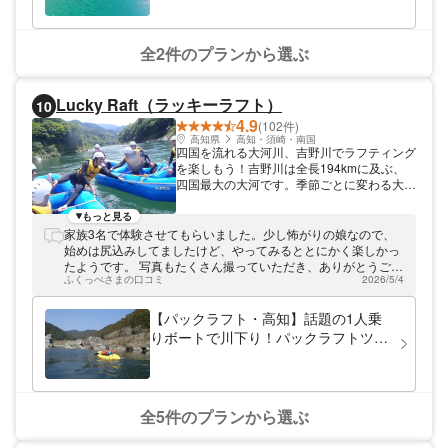
ドローン空撮、ウェア・レンタル品充
誌でも多数ご紹介いただいております。 仁
淀川最上流、仁淀ブルーが最も綺麗な安居渓
実、待合室、トイレ、売店、駐車場完
谷から流れ込む場所でSUP・カヤック(透明)
備（上流仁淀ブルーエリア）
全2件のプランから選ぶ
体験ができます。ゆるやかな流れの中でイン
ストラクターも付き添いますので子供から大
人まで、初めての方も安心してご参加いただ
Lucky Raft（ラッキーラフト）
10
けます！ 片道500～600mの距離を周遊しま
4.9
す。 流れはほとんど無いので、ゆったりま
(102件)
ったり景色を眺めながら楽しめます☆ 地元
高知県
高知・須崎・南国
四国を流れる大河川、吉野川でラフティング
事業者が運営しているので、地域の情報はお
を楽しもう！吉野川は全長194kmに及ぶ、
任せください！ ※掲載されている情報や写真
四国最大の大河です。季節ごとに変わる大自
については最新の情報とは限りません。必ず
然のなか、ラフティングが楽しめます。ラッ
ご自身で事前にご確認の上、ご利用くださ
キーラフトのラフティングは、2コースをご
もっと見る
い。
用意。のんびりできるコースと激流にチャレ
家族3名で体験させてもらいました。少し怖がりの娘なので、
ンジするコースで、みなさまに楽しんでいた
始めは尻込みしてましたけど、やってみるととにかく楽しかっ
だます。四国の自然はダイナミックで美し
たようです。 写真もたくさん撮っていただき、ありがとうござ
い。きっとご満足いただけるはずです。
ふくっぺさまの口コミ
2026/5/4
いました。良い記念になりました！ ぜひまた行きたいと思いま
す‼︎
【パックラフト・高知】話題の1人乗
りボートで川下り！パックラフトツア
ー
全5件のプランから選ぶ