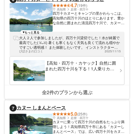
ることを楽しみにしています。遊びに来てく
4.7
ださいね！
(19件)
高知県
足摺・四万十
四万十カヌーとキャンプの里かわらっこは、
高知県の四万十川のほとりにあります。豊か
な自然に囲まれた清流四万十川で、カヌー体
験をご提供しています。丁寧な講習付きなの
で、初めての方ももちろん安心。四万十川の
もっと見る
カヌーツーリングに出かけて、大自然を満喫
大人２人で参加しましたが、四万十川貸切でした！水が綺麗で
しませんか。ご家族と、ご友人と、皆様でお
最高でした(⁠ ⁠ꈍ⁠ᴗ⁠ꈍ⁠) 暑くも寒くもなく天気も良くて流れも穏やか
越しください。
ですごい透明感！ また体験したいです。 インストラクターの
ぴぽさまの口コミ
2025/11/15
方も感じ良くて楽しく過ごせました。
【高知・四万十・カヤック】自然に囲
まれた四万十川を下る！1人乗りカヤ
ック川下りツアー
全2件のプランから選ぶ
カヌー しまんとベース
7
5.0
(25件)
高知県
足摺・四万十
カヌーに乗って四万十川の自然をたっぷり満
喫しよう！高知県四万十市にある「カヌーし
まんとベース」では、広い四万十川をカヌー