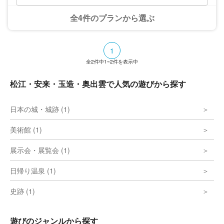
や大切な方への贈り物にも最適です。 すべ
ての体験は女性クリエーターが丁寧にサポー
全4件のプランから選ぶ
トいたしますので、初めての方でも安心。カ
ップルやご家族、友人同士の旅行、女子旅な
ど幅広いシーンでご参加いただけます。松江
城や宍道湖散策と合わせて体験することで、
1
旅の一日がより鮮やかに彩られることでしょ
全
う。 ここで過ごす時間とともに生まれるジ
2
件中
1~2
件を表示中
ュエリーは、単なるアクセサリーを超え、旅
そのものを思い出す特別な存在に。松江観光
松江・安来・玉造・奥出雲で人気の遊びから探す
の新しい楽しみ方として、ぜひ湖鳥での体験
をお楽しみください。
日本の城・城跡 (1)
美術館 (1)
展示会・展覧会 (1)
日帰り温泉 (1)
史跡 (1)
遊びのジャンルから探す