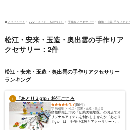
アソビュー！
ハンドメイド・ものづくり
手作りアクセサリー
山陰・山陽 手作りアク
松江・安来・玉造・奥出雲の手作りア
クセサリー：2件
松江・安来・玉造・奥出雲の手作りアクセサリー
ランキング
「あとりえgtp」松江ごころ
1
4.7
(56件)
島根県
松江・安来・玉造・奥出雲
島根県松江市の「伝統美観地区」のお店でオ
リジナルアイテムを制作しませんか「あとり
えgtp」は、手作り体験とアクセサリー・雑
貨のお店です。4月から松江城のお濠端、城