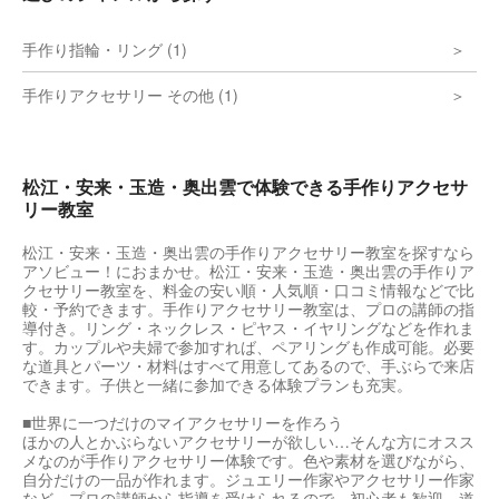
手作り指輪・リング (1)
手作りアクセサリー その他 (1)
松江・安来・玉造・奥出雲で体験できる手作りアクセサ
リー教室
松江・安来・玉造・奥出雲の手作りアクセサリー教室を探すなら
アソビュー！におまかせ。松江・安来・玉造・奥出雲の手作りア
クセサリー教室を、料金の安い順・人気順・口コミ情報などで比
較・予約できます。手作りアクセサリー教室は、プロの講師の指
導付き。リング・ネックレス・ピヤス・イヤリングなどを作れま
す。カップルや夫婦で参加すれば、ペアリングも作成可能。必要
な道具とパーツ・材料はすべて用意してあるので、手ぶらで来店
できます。子供と一緒に参加できる体験プランも充実。
■世界に一つだけのマイアクセサリーを作ろう
ほかの人とかぶらないアクセサリーが欲しい…そんな方にオスス
メなのが手作りアクセサリー体験です。色や素材を選びながら、
自分だけの一品が作れます。ジュエリー作家やアクセサリー作家
など、プロの講師から指導を受けられるので、初心者も歓迎。道