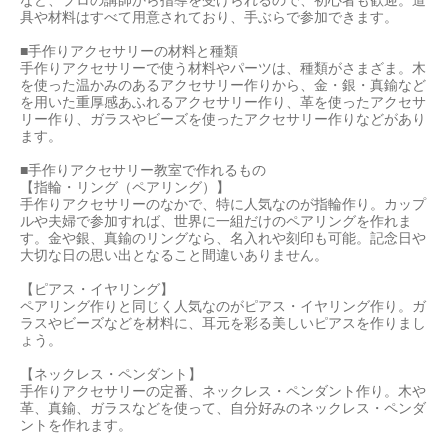
具や材料はすべて用意されており、手ぶらで参加できます。
■手作りアクセサリーの材料と種類
手作りアクセサリーで使う材料やパーツは、種類がさまざま。木
を使った温かみのあるアクセサリー作りから、金・銀・真鍮など
を用いた重厚感あふれるアクセサリー作り、革を使ったアクセサ
リー作り、ガラスやビーズを使ったアクセサリー作りなどがあり
ます。
■手作りアクセサリー教室で作れるもの
【指輪・リング（ペアリング）】
手作りアクセサリーのなかで、特に人気なのが指輪作り。カップ
ルや夫婦で参加すれば、世界に一組だけのペアリングを作れま
す。金や銀、真鍮のリングなら、名入れや刻印も可能。記念日や
大切な日の思い出となること間違いありません。
【ピアス・イヤリング】
ペアリング作りと同じく人気なのがピアス・イヤリング作り。ガ
ラスやビーズなどを材料に、耳元を彩る美しいピアスを作りまし
ょう。
【ネックレス・ペンダント】
手作りアクセサリーの定番、ネックレス・ペンダント作り。木や
革、真鍮、ガラスなどを使って、自分好みのネックレス・ペンダ
ントを作れます。