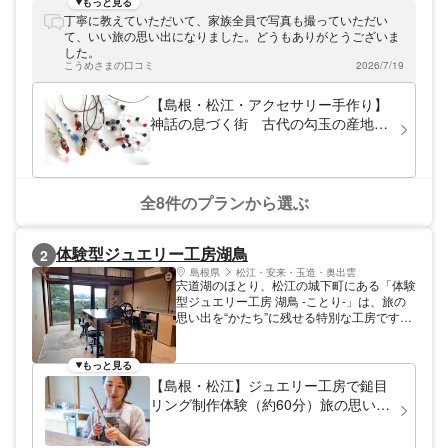
下町の雰囲気が色濃く残る「塩見縄手」と呼
もっと見る
ばれるエリアで営業しております。フュージ
丁寧に教えていただいて、家族全員で写真も撮っていただい
ングと呼ばれる焼きガラス、クリスタル、ビ
て、いい旅の思い出になりました。どうもありがとうございま
ーズ、天然石アクセサリー、まが玉の手作り
した。
体験を随時開催しています。材料・道具は取
こうめさまの口コミ
2026/7/19
り揃えていますので手ぶらでお越しいただけ
ます。ご家族連れやお友だち同士はもちろ
【島根・松江・アクセサリー手作り】
ん、お一人様でもお楽しみいただけます。旅
神話の息づく街 古代の勾玉の産地
の思い出づくりにぜひお立ち寄りください。
で！天然石・勾玉のアクセサリー作り
心に残る作品づくりを。 多種多様なアクセ
サリー・雑貨作りが体験できる、あとりえ
gtp。古代の勾玉生産地、松江ならではのガ
ラスや天然石のまが玉等、ユニークで珍しい
全8件のプランから選ぶ
作品作りができるのも大きな魅力です。山
陰・松江のゆったりとした空気のなか、のん
びりと作品作りをお楽しみいただけますよ。
体験型ジュエリー工房湖鳥
2
できあがった作品はご自分用にはもちろん、
大切な人へのプレゼントにもおすすめです！
島根県
松江・安来・玉造・奥出雲
宍道湖のほとり、松江の城下町にある「体験
思うまま自由に、世界で1つのオリジナル作
型ジュエリー工房 湖鳥 -ことり-」は、旅の
品を作ってみませんか。お気軽にお越しくだ
思い出を“かたち”に残せる特別な工房です。
さいませ。お待ちしております！
観光の合間に立ち寄り、ご自身の手で世界に
ひとつのジュエリーを制作していただけま
す。 銀を扱う本格的な体験は、観光や食事
もっと見る
だけでは味わえない松江ならではのひとと
【島根・松江】ジュエリー工房で鎚目
き。火を入れたり磨き上げたりといった工程
リング制作体験（約60分）旅の思い出
を楽しみながら、指先に特別な思い出が刻ま
に
れていきます。完成した作品はその日のうち
にお持ち帰りいただけるため、旅のおみやげ