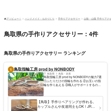
アソビュー！
ハンドメイド・ものづくり
手作りアクセサリー
山陰・山陽 手作りアク
鳥取県の手作りアクセサリー：4件
鳥取県の手作りアクセサリー ランキング
鳥取指輪工房 prod by NONBODY
1
鳥取県
鳥取・岩美
鳥取指輪工房 prod by NONBODYの魅力7選
①ふたりだけの指輪を作れる ②お互いの指
輪を作りあえる ③職人がサポートするの
で、初めての方でも綺麗に作れる ④作業中
の写真や動画が無料でもらえる ⑤低価格で
指輪が作れる ⑥安心のアフターサービス ⑦
とにかく楽しい！ 初心者の方でも職人がサ
【鳥取】手作りペアリングが作れる。
ポートするので安心して作業ができます。
カップルさんや友達同士もOK！JR鳥
ふたりの作業中の様子を撮った写真や動画を