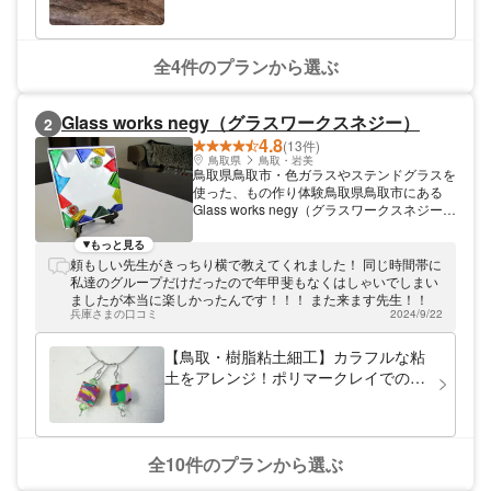
取駅すぐ♪
無料でプレゼント。 スマホスタンドも常設
していますので、ご自身のスマホでも好きな
だけ撮影できます。 大切な思い出として保
存したり、SNSにアップして楽しい思い出
全4件のプランから選ぶ
を作ってください！ 本格的な手作り指輪が
低価格で作れます。（※1本） ●プラチナ900
約54,000円～ ●K18イエロー・ピンクゴール
Glass works negy（グラスワークスネジー）
2
ド 約63,000円～ ●K10ピンクゴールド 約
4.8
(13件)
39,000円～ ●シルバー 925 約7,800円～（2
鳥取県
鳥取・岩美
本から） ■オプション■ 無料オプション：ク
鳥取県鳥取市・色ガラスやステンドグラスを
リア仕上げ、ツヤ消し、槌目加工、ウラ面無
使った、もの作り体験鳥取県鳥取市にある
料刻印など。 有料オプション：ダイヤモン
Glass works negy（グラスワークスネジー）
ド・誕生石1石5,500円～、ウラ面有料レー
では、色ガラスやステンドグラスなどを使っ
ザー刻印5,500円～など。
たもの作り体験ができます。体験時は工房が
もっと見る
貸切できるようになっていますので、ゆった
頼もしい先生がきっちり横で教えてくれました！ 同じ時間帯に
りと制作ができますよ。講師はもともとステ
私達のグループだけだったので年甲斐もなくはしゃいでしまい
ンドグラス制作の座学の職人です。楽しさを
ましたが本当に楽しかったんです！！！ また来ます先生！！
第一に、お客様の作品作りをサポートしま
兵庫さまの口コミ
2024/9/22
す。
【鳥取・樹脂粘土細工】カラフルな粘
土をアレンジ！ポリマークレイでのア
クセサリー作り
全10件のプランから選ぶ