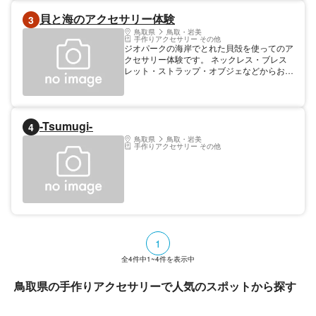
貝と海のアクセサリー体験
3
鳥取県
鳥取・岩美
手作りアクセサリー その他
ジオパークの海岸でとれた貝殻を使ってのア
クセサリー体験です。 ネックレス・ブレス
レット・ストラップ・オブジェなどからお好
きなものを１点製作していただきます。 出
来上がった作品は当日お持ち帰りいただけま
す。
-Tsumugi-
4
鳥取県
鳥取・岩美
手作りアクセサリー その他
1
全
4
件中
1~4
件を表示中
鳥取県の手作りアクセサリーで人気のスポットから探す