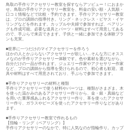
鳥取の手作りアクセサリー教室を探すならアソビュー！におまか
せ。鳥取の手作りアクセサリー教室を、料金の安い順・人気順・
口コミ情報などで比較・予約できます。手作りアクセサリー教室
は、プロの講師の指導付き。リング・ネックレス・ピヤス・イヤ
リングなどを作れます。カップルや夫婦で参加すれば、ペアリン
グも作成可能。必要な道具とパーツ・材料はすべて用意してある
ので、手ぶらで来店できます。子供と一緒に参加できる体験プラ
ンも充実。
■世界に一つだけのマイアクセサリーを作ろう
ほかの人とかぶらないアクセサリーが欲しい…そんな方にオスス
メなのが手作りアクセサリー体験です。色や素材を選びながら、
自分だけの一品が作れます。ジュエリー作家やアクセサリー作家
など、プロの講師から指導を受けられるので、初心者も歓迎。道
具や材料はすべて用意されており、手ぶらで参加できます。
■手作りアクセサリーの材料と種類
手作りアクセサリーで使う材料やパーツは、種類がさまざま。木
を使った温かみのあるアクセサリー作りから、金・銀・真鍮など
を用いた重厚感あふれるアクセサリー作り、革を使ったアクセサ
リー作り、ガラスやビーズを使ったアクセサリー作りなどがあり
ます。
■手作りアクセサリー教室で作れるもの
【指輪・リング（ペアリング）】
手作りアクセサリーのなかで、特に人気なのが指輪作り。カップ