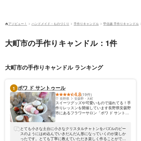
アソビュー！
ハンドメイド・ものづくり
手作りキャンドル
甲信越 手作りキャンドル
大町市の手作りキャンドル：1件
大町市の手作りキャンドル ランキング
ポワ ド サントゥール
1
4.8
(19件)
長野県
安曇野・大町
スイーツグッズや可愛いもので溢れてる！手
作りレッスンを開催しています長野県安曇野
市にあるフラワーサロン「ポワ ド サントゥ
ール」。マカロンなどのかわいらしいアイテ
ムや人気インテリアのハーバリウムなど、ど
なたでもお手軽に手作り制作できるプランを
とても小さな土台に小さなクリスタルチャトンをパズルのピー
ご用意しております！少人数制なので初めて
スのようにはめ込んでいきだんだん形になっていくのが楽しか
の方でもゆったりと制作できますよ。女性ら
ったです。とても丁寧に教えていただき楽しく作ることができ