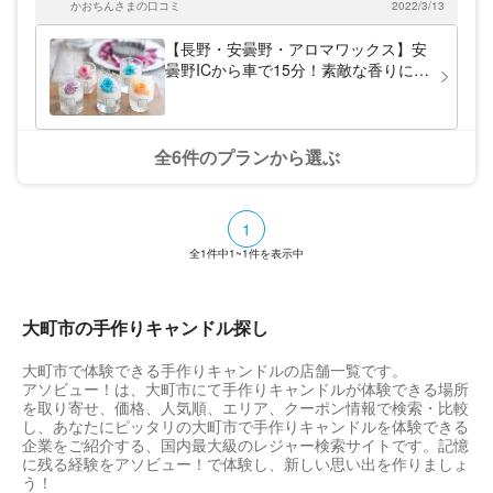
しさ溢れるアイテムで心の隅々まで癒されま
かおちんさまの口コミ
2022/3/13
ました。ありがとうございました。
しょう。
【長野・安曇野・アロマワックス】安
曇野ICから車で15分！素敵な香りに心
うっとり。アロマワックス作り
全6件のプランから選ぶ
1
全
1
件中
1~1
件を表示中
大町市の手作りキャンドル探し
大町市で体験できる手作りキャンドルの店舗一覧です。
アソビュー！は、大町市にて手作りキャンドルが体験できる場所
を取り寄せ、価格、人気順、エリア、クーポン情報で検索・比較
し、あなたにピッタリの大町市で手作りキャンドルを体験できる
企業をご紹介する、国内最大級のレジャー検索サイトです。記憶
に残る経験をアソビュー！で体験し、新しい思い出を作りましょ
う！