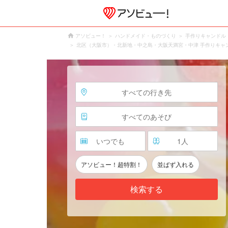
アソビュー！
ハンドメイド・ものづくり
手作りキャンドル
北区（大阪市）・北新地・中之島・大阪天満宮・中津 手作りキャ
すべての行き先
すべてのあそび
いつでも
1
人
アソビュー！超特割！
並ばず入れる
検索する