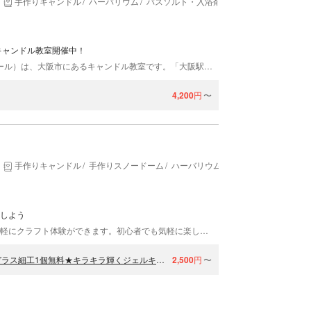
手作りキャンドル
ハーバリウム
バスソルト・入浴剤作り
でキャンドル教室開催中！
candle studio lumiere（キャンドルスタジオルミエール）は、大阪市にあるキャンドル教室です。「大阪駅」「梅田駅」から徒歩約5分、グランフロント大阪北館からすぐと、アクセスは抜群！お買い物帰りなどに、気軽にお越しいただけます。持ち物は、「キャンドルを作りたい！」という気持ちだけでOK。計8つのレッスンをご用意していますので、どうぞお好きなものにご参加くださいね。初心者から大歓迎です！
4,200
円
〜
手作りキャンドル
手作りスノードーム
ハーバリウム
をしよう
大阪市にある「TUKURU大阪店」では、駅近でお手軽にクラフト体験ができます。初心者でも気軽に楽しめるジェルキャンドルやスノードーム作りをご用意。自分好みのかわいい作品が簡単に作れちゃいますよ。「西梅田駅」より徒歩約5分でアクセス抜群♪親子、おひとり様も大歓迎なので、旅行やお出かけの合間にぜひお越しください。 インスタグラムもやっています♪＠tukuru_craft_osaka
【大阪府・大阪市・手作りキャンドル】長期休みキャンペーンでガラス細工1個無料★キラキラ輝くジェルキャンドル作り（1個）
2,500
円
〜