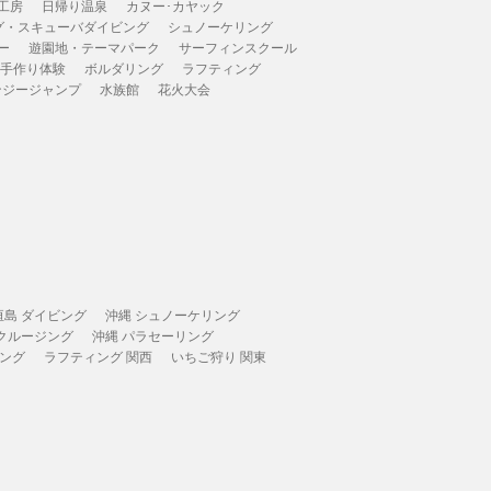
工房
日帰り温泉
カヌー･カヤック
グ・スキューバダイビング
シュノーケリング
ー
遊園地・テーマパーク
サーフィンスクール
 手作り体験
ボルダリング
ラフティング
ンジージャンプ
水族館
花火大会
垣島 ダイビング
沖縄 シュノーケリング
 クルージング
沖縄 パラセーリング
ィング
ラフティング 関西
いちご狩り 関東