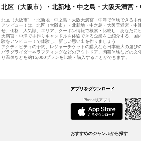
北区（大阪市）・北新地・中之島・大阪天満宮・
北区（大阪市）・北新地・中之島・大阪天満宮・中津で体験できる手
アソビュー！は、北区（大阪市）・北新地・中之島・大阪天満宮・中
せ、価格、人気順、エリア、クーポン情報で検索・比較し、あなたに
天満宮・中津で手作りキャンドルを体験できる企業をご紹介する、国
験をアソビュー！で体験し、新しい思い出を作りましょう！
アクティビティの予約、レジャーチケットの購入なら日本最大の遊び
パラグライダーやラフティングなどのアウトドア、陶芸体験などの文
り温泉などを約15,000プランを比較・購入することができます。
アプリをダウンロード
iPhone版アプリ
おすすめのジャンルから探す