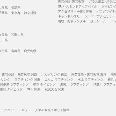
陶芸体験･陶芸教室
ガラス細工･ガラス
SUP･スタンドアップパドル
ダイビン
山形県
福島県
アクセサリー手作り体験
パラグライダ
千葉県
東京都
神奈川県
キャンドル作り
シルバーアクセサリー
着物・浴衣レンタル
脱出ゲーム
バ
奈良県
和歌山県
山口県
大分県
宮崎県
鹿児島県
陶芸体験・陶芸教室 関西
ボルダリング 東京
陶芸体験・陶芸教室 東京
石
ケリング
ラフティング 関東
ニセコ ラフティング
水上 ラフティング
横浜
奥多摩 ラフティング
串本 ダイビング
鬼怒川 ラフティング
球磨川 ラフテ
古島 ダイビング
SUP 関東
花火大会 関東
アソビュー！ギフト
人気の観光スポット情報