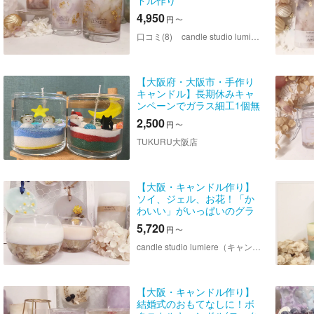
ドル作り
4,950
円
〜
口コミ(8)
candle studio lumiere（キャンドルスタジオ ルミエール）
【大阪府・大阪市・手作り
キャンドル】長期休みキャ
ンペーンでガラス細工1個無
料★キラキラ輝くジェルキ
2,500
円
〜
ャンドル作り（1個）
TUKURU大阪店
【大阪・キャンドル作り】
ソイ、ジェル、お花！「か
わいい」がいっぱいのグラ
スCandle
5,720
円
〜
candle studio lumiere（キャンドルスタジオ ルミエール）
【大阪・キャンドル作り】
結婚式のおもてなしに！ボ