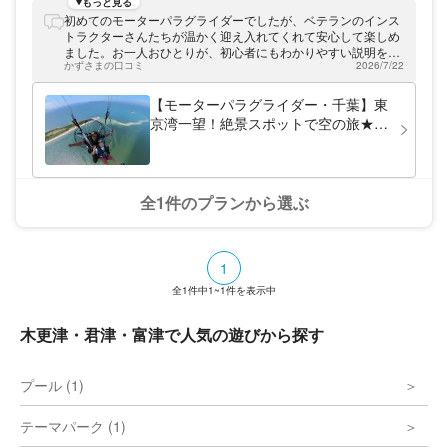
ク日帰り圏内☆ スカイエンジェルは、都心
もっと見る
から電車で1時間半の好立地！仕事で忙しい
初めてのモーターパラグライダーでしたが、ベテランのインス
ビジネスマンや、気軽にレジャーを楽しみた
トラクターさんたちが温かく迎え入れてくれて安心して楽しめ
い女性にもぴったりのパラグライダースクー
ました。お一人おひとりが、初心者にもわかりやすい説明を心
ルです。 ベテランパイロットがしっかり指
かずさまの口コミ
2026/7/22
がけていると感じます。気流に乗るまで砂浜を走ってと言われ
導します！ 30年以上の飛行経験を誇るベテ
た時は驚きましたが、空中に上がってしまえば怖さを感じるこ
ランパイロットが、丁寧に指導いたします。
とはなく、海沿いの眺めを楽しむ余裕が持てました。ムービー
【モーターパラグライダー・千葉】東
空からの景色は、天候に恵まれれば富士山を
の提供もあり、思い出作りにぴったりです。15〜20分のフライ
京湾一望！絶景スポットで空の旅★ベ
一望でき、北西側には東京の新名所「東京ス
トで、いい風が来ないと飛べないこともあるとのことですが、
テラン講師が安全安心サポート！都心
カイツリー」を眺めることができる絶好のロ
やってみてよかったと思える体験でした。
から車で約1時間！！最寄り駅まで送
ケーションです！ 「安心、安全、そして気
軽な空の旅☆」それが当スクールの最大の魅
迎可♪
力です。内房の潮風に乗りながら、ゆったり
全1件のプランから選ぶ
とした時間をお楽しみください！
1
全
1
件中
1~1
件を表示中
木更津・君津・富津で人気の遊びから探す
プール (1)
テーマパーク (1)