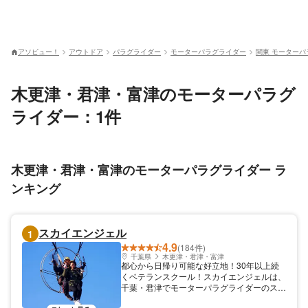
アソビュー！
アウトドア
パラグライダー
モーターパラグライダー
関東 モーターパ
木更津・君津・富津のモーターパラグ
ライダー：1件
木更津・君津・富津のモーターパラグライダー ラ
ンキング
スカイエンジェル
1
4.9
(184件)
千葉県
木更津・君津・富津
都心から日帰り可能な好立地！30年以上続
くベテランスクール！スカイエンジェルは、
千葉・君津でモーターパラグライダーのスク
ールを開催しています。 都心からもラクラ