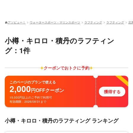
アソビュー！
ウォータースポーツ・マリンスポーツ
ラフティング
ラフティング
北
小樽・キロロ・積丹のラフティン
グ：1件
クーポンでおトクに予約
このページのプランで使える
2,000
円
OFF
クーポン
獲得する
15,000円以上のご予約で利用可
有効期限：2026/08/31まで
小樽・キロロ・積丹のラフティング ランキング