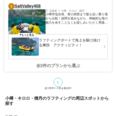
SaltValley408
1
北海道
小樽・キロロ・積丹
小樽市塩谷発、青の洞窟まで最も近い乗り場
から出航！波間を進みながら、神秘的な海の
魅力を余すことなくお楽しみいただく周遊ク
ルーズです。 洞窟周辺の美しいポイントを
訪れる絶景の旅。日常の忙しさを忘れ、風を
感じながら進んでみかせんか？
もっと見る
ラフティングボートで海上を駆け抜け
る爽快 アクティビティ！
全2件のプランから選ぶ
1
全
1
件中
1~1
件を表示中
小樽・キロロ・積丹のラフティングの周辺スポットから
探す