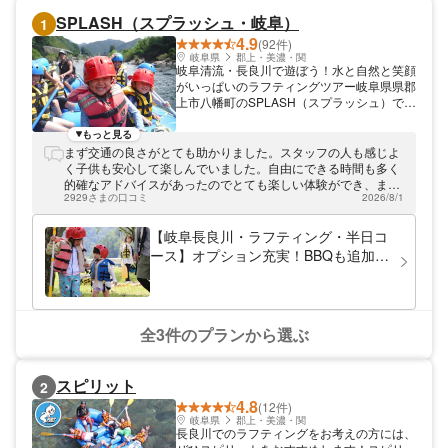
SPLASH（スプラッシュ・岐阜）
1
4.9
(92件)
岐阜県
郡上・美濃・関
岐阜清流・長良川で遊ぼう！水と自然と笑顔
がいっぱいのラフティングツアー岐阜県県郡
上市八幡町のSPLASH（スプラッシュ）で
す。長良川でラフティングツアーを開催して
います。 岐阜清流・長良川で、スペシャル
もっと見る
な自然体験を 日本三大清流のひとつに数え
まず交通の良さがとても助かりました。スタッフの人も感じよ
られる長良川。水質汚染が少なく、非常に美
く子供も安心して楽しんでいました。自由にできる時間も多く
しい水流です。だから飛び込んでみたり、泳
的確なアドバイスがあったのでとても楽しい体験ができ、また
いでみたり、びしょびしょになるまで楽しむ
2929さまの口コミ
2026/8/1
行きたいです。ありがとうございました。
のがおすすめ。雄大な自然に恵まれた長良川
を、水しぶきを浴びながら下っていきましょ
【岐阜長良川・ラフティング・半日コ
う。 スリル満点、まさに自然のテーマパー
ース】オプション充実！BBQも追加可
ク！多彩な楽しみ方をご提供します！ 特殊
能！楽しみ方は子どもが決める！ゆっ
強化ゴムのボートで出発します。激流を乗り
たり半日ラフティングツアー＜3才か
越えたり、川を泳いだり。スリルも爽快感も
たっぷり味わえます。ダイビングポイントで
ら参加可能！＞写真プレゼント！
の飛び込みも楽しいですよ。当店では長良川
全3件のプランから選ぶ
で唯一、ハイドロスピードを取り扱っていま
す。うつぶせで川面ぎりぎりを進む、迫力満
点のアクティビティ。一押しです！ カップ
スピリット
2
ルや、ファミリー、仲間と一緒に！熟練のガ
4.8
イドがご案内。初心者のあなたをフルサポー
(12件)
トしますので安心です。ぜひお気軽に遊びに
岐阜県
郡上・美濃・関
長良川でのラフティングをお考えの方には、
来てくださいね！