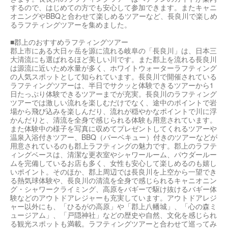
するので、はじめての方でも安心して参加できます。またキャニ
オニングやBBQと合わせて楽しめるツアーなど、長良川で楽しめ
るラフティングツアーを集めました。
■郡上のおすすめラフティングツアー
郡上市にある大日ヶ岳を源に流れる岐阜の「長良川」は、日本三
大清流にも選ばれるほど美しい川です。また郡上を流れる長良川
は源流に近いため水量が多く、ホワイトウォーターラフティング
の人気スポットとして知られています。長良川で開催されている
ラフティングツアーは、半日でサクッと体験できるツアーから1
日たっぷり体験できるツアーまでが充実。長良川のラフティング
ツアーでは激しい流れを楽しむだけでなく、途中のポイントで岩
場から飛び込みを楽しんだり、流れが穏やかなポイントで川に浮
かんだりと、清流を全身で感じられる体験も用意されています。
また体験中の様子を写真に収めてプレゼントしてくれるツアーや
温泉入浴付きツアー、BBQ（バーベキュー）付きのツアーなどが
用意されているのも郡上ラフティングの魅力です。郡上のラフテ
ィングベースは、清潔な更衣室やシャワールーム、パウダールー
ムを完備しているお店も多く、女性も安心して楽しめるのも嬉し
いポイント。そのほか、郡上周辺では長良川を上空から一望でき
る熱気球体験や、長良川の清流を全身で感じられるキャニオニン
グ・シャワークライミング、高原をバギーで駆け抜けるバギー体
験などのアウトドアレジャーも充実しています。アウトドアレジ
ャー以外にも、「ひるがの高原」や「郡上八幡城」、「心の森ミ
ュージアム」、「戸隠神社」などの歴史や自然、文化を感じられ
る観光スポットも満載。ラフティングツアーと合わせて巡ってみ