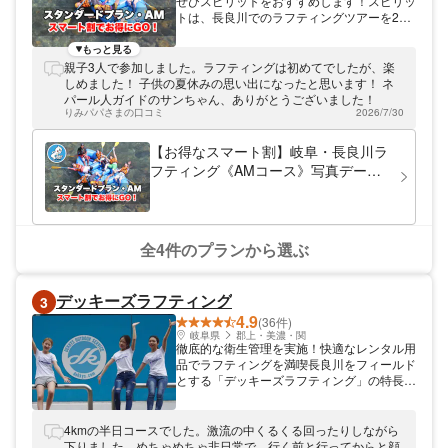
ぜひスピリットをおすすめします！スピリッ
トは、長良川でのラフティングツアーを20
年以上にわたって運営してきた実績がありま
す。フレンドリーで経験豊富なガイド達が、
もっと見る
お客様に安全かつ楽しい長良川の旅をご案内
親子3人で参加しました。ラフティングは初めてでしたが、楽
いたします。岐阜県郡上市は、名古屋から車
しめました！ 子供の夏休みの思い出になったと思います！ ネ
で約1時間のアクセスも魅力的です。手ぶら
パール人ガイドのサンちゃん、ありがとうございました！
で気軽にアウトドアを楽しめるので、初めて
りみパパさまの口コミ
2026/7/30
の方でも気軽に参加できます。ぜひスピリッ
トで、美しい自然に囲まれた長良川を満喫し
【お得なスマート割】岐阜・長良川ラ
てください。
フティング《AMコース》写真データ
全員無料♪
全4件のプランから選ぶ
デッキーズラフティング
3
4.9
(36件)
岐阜県
郡上・美濃・関
徹底的な衛生管理を実施！快適なレンタル用
品でラフティングを満喫長良川をフィールド
とする「デッキーズラフティング」の特長
は、徹底的に清潔なレンタル用品。直接身に
着けるウエットスーツやヘルメットは強アル
カリ性水で付着した皮脂を完璧に浮かせ入念
4kmの半日コースでした。激流の中くるくる回ったりしながら
な洗剤洗浄を実施。水洗いすすぎ工程を2回
下りました。めちゃめちゃ非日常で、行く前と行ってからと顔