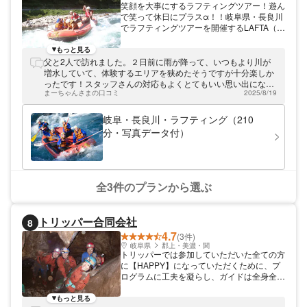
笑顔を大事にするラフティングツアー！遊ん
で笑って休日にプラスα！！岐阜県・長良川
でラフティングツアーを開催するLAFTA（ラ
フタ）。お客様の笑顔第一！でツアーを開催
しています。 笑顔＆ラフティングで「＋α」
もっと見る
を感じよう！ 笑い「Laugh」とラフティン
父と2人で訪れました。２日前に雨が降って、いつもより川が
グ「Rafting」でLAFTA（ラフタ）です！私
増水していて、体験するエリアを狭めたそうですが十分楽しか
たちのポリシーは、徹底的に少人数にこだわ
ったです！スタッフさんの対応もよくとてもいい思い出になり
り、一人ひとりが遊ぶ時間を長くすること。
まーちゃんさまの口コミ
2025/8/19
ました。またトライしに行きたいです♪
笑顔で過ごして、普段感じることのない「＋
α」の気持ちをお客さまに感じていただきた
岐阜・長良川・ラフティング（210
い！と思っています。カメラで皆さまの最高
分・写真データ付）
の笑顔を撮影し、「楽しい」瞬間をお渡しし
ています☆ 初めての方でも安心！リピータ
ー多数です！ 常にガイド技術の底上げに努
めています。初めての方でも安心して参加で
きることはもちろん、ラフティング経験者に
全3件のプランから選ぶ
はマンネリ化のないように、他河川への遠征
ツアーやレース形式のツアーもご提供してい
ます。毎回楽しめるツアーを提供できるか
トリッパー合同会社
8
ら、リピーターの方が多いのも特徴です！
4.7
古民家を再利用したアットホームな雰囲気の
(3件)
ベースも好評です。田舎ならではののんびり
岐阜県
郡上・美濃・関
トリッパーでは参加していただいた全ての方
とした空間をお楽しみください。みなさんと
に【HAPPY】になっていただくために、プ
お会いできるのを楽しみにしています！
ログラムに工夫を凝らし、ガイドは全身全霊
を傾けてお相手いたします。春はダッキー、
夏はラフティング＆キャニオニング、冬はエ
もっと見る