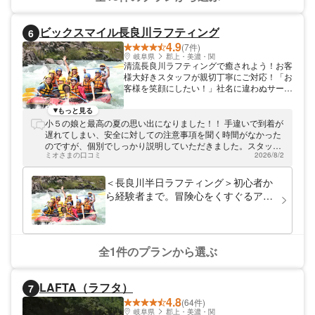
ビックスマイル長良川ラフティング
6
4.9
(7件)
岐阜県
郡上・美濃・関
清流長良川ラフティングで癒されよう！お客
様大好きスタッフが親切丁寧にご対応！「お
客様を笑顔にしたい！」社名に違わぬサービ
スを提供するため、お客様のことが大好きな
ビックスマイルスタッフが親切・丁寧に対応
もっと見る
いたします。 激流はもちろんの事、泳いだ
小５の娘と最高の夏の思い出になりました！！ 手違いで到着が
りゲームしたり岩場から飛び込んだりとお客
遅れてしまい、安全に対しての注意事項を聞く時間がなかった
様が笑顔になる遊びをたくさん用意していま
のですが、個別でしっかり説明していただきました。スタッフ
す！ ビックスマイルは、全国5河川に拠点が
ミオさまの口コミ
2026/8/2
は全員、ネパール人ですが、日本語はお上手ですし、説明はと
あり、毎年5万人弱のお客様にお選びいただ
ても丁寧です。川に入る前に面白い話で緊張をほぐしてくれま
いています。 体験学習の受け入れ先として
した。 午前中の予約でしたが、追加で午後も参加させてもらい
＜長良川半日ラフティング＞初心者か
も、毎年約95校10,000人の学校団体から利
ました。午後はコースが違うので、楽しかったです！
ら経験者まで。冒険心をくすぐるアド
用いただいているラフティングのリーディン
ベンチャーが待っている！親切丁寧で
グカンパニーです。 ビックスマイルのラフ
フレンドリーなスタッフがご案内！
ティングで笑顔で楽しい休日をお過ごしくだ
さい！
（小学1年生～）
全1件のプランから選ぶ
LAFTA（ラフタ）
7
4.8
(64件)
岐阜県
郡上・美濃・関