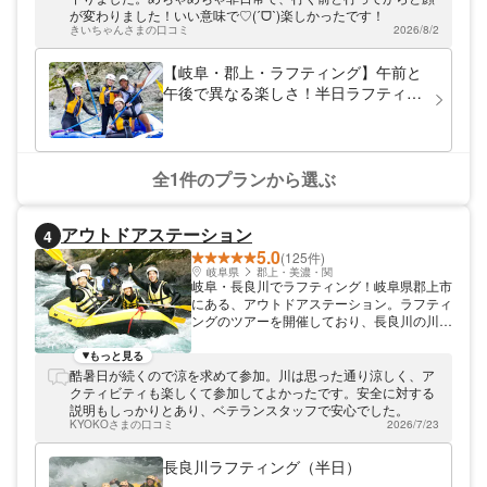
行い乾燥した後は除菌・消臭の合計6工程で
が変わりました！いい意味で♡(ˊᗜˋ)楽しかったです！
仕上げ。潔癖症の方も安心してラフティング
きいちゃんさまの口コミ
2026/8/2
をお楽しみいただけます。
【岐阜・郡上・ラフティング】午前と
午後で異なる楽しさ！半日ラフティン
グ
全1件のプランから選ぶ
アウトドアステーション
4
5.0
(125件)
岐阜県
郡上・美濃・関
岐阜・長良川でラフティング！岐阜県郡上市
にある、アウトドアステーション。ラフティ
ングのツアーを開催しており、長良川の川下
りを楽しめます。安心・安全・快適がモット
ーで、経験豊富な有資格のガイドが必ず同行
もっと見る
するので、未経験者でも安心してお楽しみい
酷暑日が続くので涼を求めて参加。川は思った通り涼しく、ア
ただけます。大きな屋根つきのベースや清潔
クティビティも楽しくて参加してよかったです。安全に対する
な更衣室やトイレも完備。装備も最新のもの
説明もしっかりとあり、ベテランスタッフで安心でした。
を取り寄せています。ツアー中の写真の撮影
KYOKOさまの口コミ
2026/7/23
もあるので、思い出作りにピッタリですよ！
長良川ラフティング（半日）