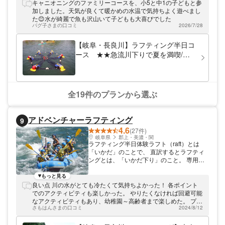
アボードツアー。1年中アウトドアで活動す
キャニオニングのファミリーコースを、小5と中1の子どもと参
る、自然遊び大好きな集団です。
加しました。天気が良くて暖かめの水温で気持ちよく遊べまし
た😊水が綺麗で魚も沢山いて子どもも大喜びでした
パグ子さまの口コミ
2026/7/28
【岐阜・長良川】ラフティング半日コ
ース ★★急流川下りで夏を満喫/小
学生参加可★★
全19件のプランから選ぶ
アドベンチャーラフティング
9
4.6
(27件)
岐阜県
郡上・美濃・関
ラフティング半日体験ラフト（raft）とは
「いかだ」のことで、 直訳するとラフティ
ングとは、「いかだ下り」のこと。 専用の
ゴムボートで、激流を下って楽しむアウトド
アスポーツです。 ラフティングの楽しみは
もっと見る
何といっても、天然のジェットコースターと
良い点 川の水がとても冷たくて気持ちよかった！ 各ポイント
言われる激しさが魅力！！ 川下り専用の大
でのアクティビティも楽しかった。 やりたくなければ回避可能
型のゴムボートを仕様、プロガイドと一緒だ
なアクティビティもあり、幼稚園～高齢者まで楽しめた。 プレ
から簡単に激流下りを体験できます。 時に
さもはんさまの口コミ
2024/8/12
イ後、満点の湯の無料で入れて良かった！ 難点 ウェットスー
はゆったりとした流れの中を遊泳したり、外
ツの脱ぎ着が大変 開始ポイントへのバス移動が暑くてカーブが
国人ガイドも在籍だから英会話も遊び感覚で
多い ポイントで喉が渇いても川の水しか飲めない 参加者が多