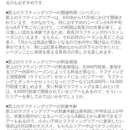
るのもおすすめです。
■郡上のラフティングツアーの開催時期（シーズン）
郡上のラフティングツアーは、4月頃から11月頃にかけて開催さ
れています。そのなかでも、特におすすめのシーズンが4月中旬
から6月下旬ごろにかけて。この時期は長良川の水量が多く、よ
り激しい流れを体験できるため、長良川ラフティングのベストシ
ーズンといえます。もちろん、それ以外のシーズンも見どころは
多く、7月からは気温が暖かくなるので水の中に飛び込んで涼む
事ができたり、秋には紅葉を眺めながらの川下りができたりと、
シーズンごとに表情を変える長良川の美しさを楽しめます。
■郡上のラフティングツアーの料金相場
郡上のラフテジングツアーの料金相場は、9,000円前後。参加す
るツアー内容やシーズンによっても料金が異なり、ラフティング
と洞窟探検（ケイビング）がセットになったツアーや、ラフティ
ングとダッキーがセットになったツアーなどは9,000円～14,000
円前後で楽しめます。安い料金でラフティングを楽しみたい方
は、4,000円前後で開催されているツアーもあるので、そういっ
たツアーを探してみてはいかがでしょうか。
■郡上のラフティングツアーの対象年齢
郡上のラフティングツアーの対象年齢は基本的に中学生以上が中
心。水量が穏やかになるシーズンなら3歳以上から参加できるツ
アーもあるので、小さい子供とラフティングツアーに参加したい
場合は5月以降がオススメ。もちろんツアー中はベテランのガイ