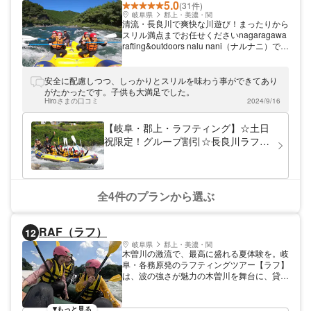
5.0
(31件)
岐阜県
郡上・美濃・関
清流・長良川で爽快な川遊び！まったりから
スリル満点までお任せくださいnagaragawa
rafting&outdoors nalu nani（ナルナニ）で
は、全国トップクラスの清流・長良川でのア
ウトドア体験をご案内しております。東海北
陸自動車道「美並IC」より車で約10分、徒
安全に配慮しつつ、しっかりとスリルを味わう事ができてあり
歩は長良川鉄道「八坂駅」より約3分とアク
がたかったです。子供も大満足でした。
セスも良好！ぜひお気軽にお越しください。
Hiroさまの口コミ
2024/9/16
【岐阜・郡上・ラフティング】☆土日
祝限定！グループ割引☆長良川ラフテ
ィング半日体験
全4件のプランから選ぶ
RAF（ラフ）
12
岐阜県
郡上・美濃・関
木曽川の激流で、最高に盛れる夏体験を。岐
阜・各務原発のラフティングツアー【ラフ】
は、波の強さが魅力の木曽川を舞台に、貸切
＆GoPro撮影つきでアツい思い出が作れる体
験型アクティビティ。 少人数グループから
完全貸切で楽しめるので、周りを気にせず盛
もっと見る