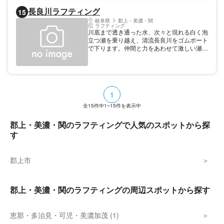
長良川ラフティング
15
岐阜県
郡上・美濃・関
ラフティング
川底まで透き通った水、次々と現れる白く泡
立つ瀬を乗り越え、清流長良川をゴムボート
で下ります。仲間と力をあわせて激しい瀬に
トライしながら大岩をジャンプ！怖いけれど
スリル満点。川底まで透き通る美しい長良川
を、ゆったりのんびり。終わった後の爽快感
は最高です。一度経験すると必ずリピーター
になります。
1
全
15
件中
1~15
件を表示中
郡上・美濃・関のラフティングで人気のスポットから探
す
郡上市
郡上・美濃・関のラフティングの周辺スポットから探す
恵那・多治見・可児・美濃加茂 (1)