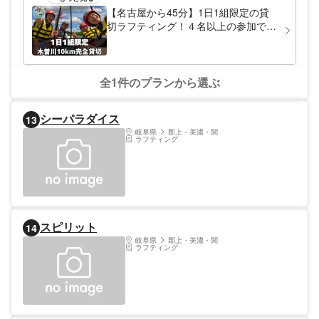
り上がれるのが魅力。初心者にも安心なプロ
【名古屋から45分】1日1組限定の貸
ガイド（経験11年）がしっかりサポートし
切ラフティング！４名以上の参加で1
ます。 名古屋から車で約60分の好アクセス
名〇〇円！？たっぷり10km！集まる
で、週末のレジャーや日帰り旅行にもぴった
ほど1人あたりが安くなる。GoPro動
り！ “ただの川遊び”じゃ物足りないあなた
画が無料。岐阜・木曽川を独占！
へ。仲間と笑って叫んで、SNSで盛れる最
高の夏体験をぜひ。
全1件のプランから選ぶ
シーパラダイス
13
岐阜県
郡上・美濃・関
ラフティング
スピリット
14
岐阜県
郡上・美濃・関
ラフティング