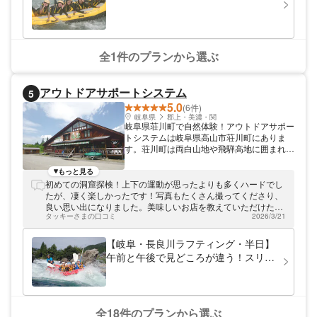
全1件のプランから選ぶ
アウトドアサポートシステム
5
5.0
(6件)
岐阜県
郡上・美濃・関
岐阜県荘川町で自然体験！アウトドアサポー
トシステムは岐阜県高山市荘川町にありま
す。荘川町は両白山地や飛騨高地に囲まれた
山間の町。当店は自然観察や雪あそびを満喫
するプランを揃えています。
もっと見る
初めての洞窟探検！上下の運動が思ったよりも多くハードでし
たが、凄く楽しかったです！写真もたくさん撮ってくださり、
良い思い出になりました。美味しいお店を教えていただけたの
タッキーさまの口コミ
2026/3/21
もありがたかったです。
【岐阜・長良川ラフティング・半日】
午前と午後で見どころが違う！スリル
を味わいながら、みんなで激流を攻略
しよう！（写真データつき）
全18件のプランから選ぶ