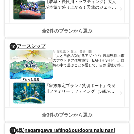
【岐阜・長良川・ラフティング】大人
楽しんだり。 時には気合一発岩からの飛び
いと遊び時間が増えて体が冷える 総括 夏には絶好のアクティ
が本気で盛り上がる！天然のジェット
込みをしたり、 増水時はアドベンチャーラ
ビティ。 行きの準備に耐えられるなら、やる価値あり！ 以上
コースターを楽しもう！（半日プラ
フティング限定上流部スタートのロングコー
ン）
スも開催！！"
全2件のプランから選ぶ
アースシップ
10
岐阜県
郡上・美濃・関
『人と自然の繋がるアソビバ』岐阜県郡上市
のアウトドア体験施設「EARTH SHIP」。自
然の中で遊ぶことを通して、自然環境が持つ
楽しさや、心地よさや、厳しさを体感するこ
とによって自然へのリスペクトが生まれると
いう考え方を大切にしている。「18歳以上
もっと見る
限定の大人の本気の川遊び」や「ファミリー
「家族限定プラン / 貸切ボート」長良
限定の外あそび」を提案する。
川ファミリーラフティング（5歳から
参加◎）
全3件のプランから選ぶ
(株)nagaragawa rafting&outdoors nalu nani
11