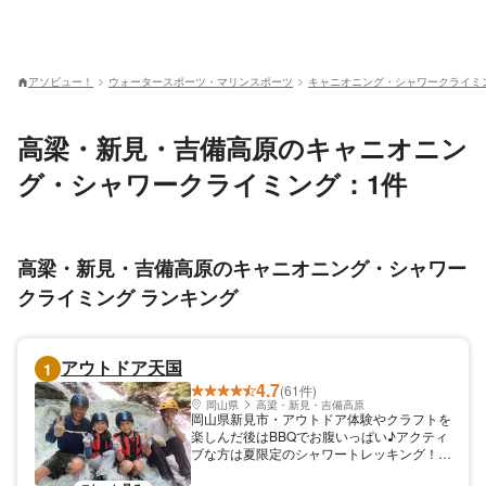
アソビュー！
ウォータースポーツ・マリンスポーツ
キャニオニング・シャワークライミ
高梁・新見・吉備高原のキャニオニン
グ・シャワークライミング：1件
高梁・新見・吉備高原のキャニオニング・シャワー
クライミング ランキング
アウトドア天国
1
4.7
(61件)
岡山県
高梁・新見・吉備高原
岡山県新見市・アウトドア体験やクラフトを
楽しんだ後はBBQでお腹いっぱい♪アクティ
ブな方は夏限定のシャワートレッキング！春
～秋のカヌー体験や洞窟探検が非日常的で超