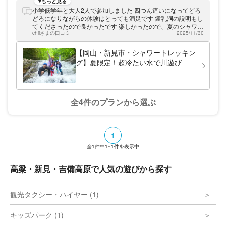
おすすめ！ 五感を通じて大自然が体感でき
もっと見る
ます。もっと気軽に楽しみたい方やインドア
小学低学年と大人2人で参加しました 四つん這いになってどろ
派の方にはクラフトが楽しいです♪ 自分だけ
どろになりながらの体験はとっても満足です 鍾乳洞の説明もし
のオリジナルアクセサリーやキーホルダーを
てくださったので良かったです 楽しかったので、夏のシャワー
作ってみませんか？DIYアドバイザー資格を
chiiさまの口コミ
2025/11/30
クライミングも是非参加したいなと思いました。
持つスタッフが 分かりやすくサポートする
ので誰でも簡単に作れます。たくさん遊んだ
【岡山・新見市・シャワートレッキン
後は美味しいお食事タイムも♪ ボリューミー
グ】夏限定！超冷たい水で川遊び
なお肉や新鮮な野菜、アウトドアならではの
絶品スイーツなどをご用意しておりますの
で、一日 めいっぱい楽しめます。高速を降
りて15分とアクセスも良いので運転疲れの
心配もありません（鉄道は不便なの でご注
全4件のプランから選ぶ
意下さい）。そのまま宿泊希望の方は豪華ト
レーラーハウスなど宿泊施設もございます。
1
全
1
件中
1~1
件を表示中
高梁・新見・吉備高原で人気の遊びから探す
観光タクシー・ハイヤー (1)
キッズパーク (1)