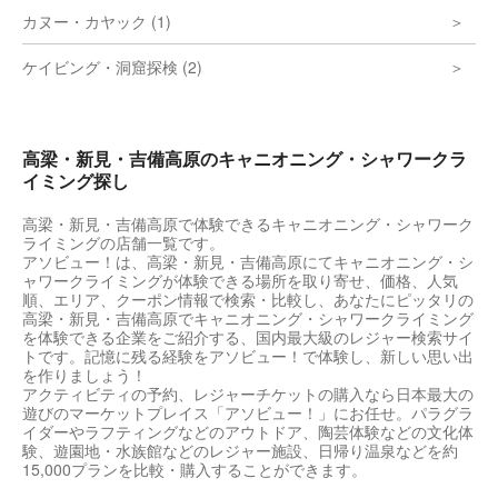
カヌー・カヤック (1)
ケイビング・洞窟探検 (2)
高梁・新見・吉備高原のキャニオニング・シャワークラ
イミング探し
高梁・新見・吉備高原で体験できるキャニオニング・シャワーク
ライミングの店舗一覧です。
アソビュー！は、高梁・新見・吉備高原にてキャニオニング・シ
ャワークライミングが体験できる場所を取り寄せ、価格、人気
順、エリア、クーポン情報で検索・比較し、あなたにピッタリの
高梁・新見・吉備高原でキャニオニング・シャワークライミング
を体験できる企業をご紹介する、国内最大級のレジャー検索サイ
トです。記憶に残る経験をアソビュー！で体験し、新しい思い出
を作りましょう！
アクティビティの予約、レジャーチケットの購入なら日本最大の
遊びのマーケットプレイス「アソビュー！」にお任せ。パラグラ
イダーやラフティングなどのアウトドア、陶芸体験などの文化体
験、遊園地・水族館などのレジャー施設、日帰り温泉などを約
15,000プランを比較・購入することができます。