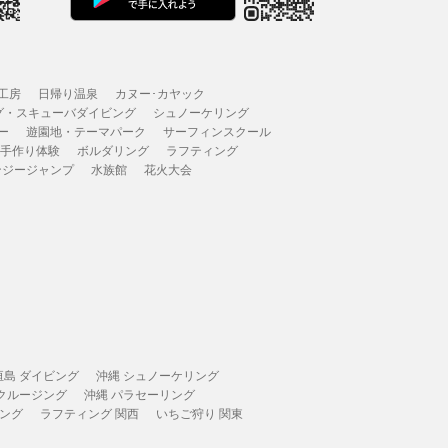
工房
日帰り温泉
カヌー･カヤック
グ・スキューバダイビング
シュノーケリング
ー
遊園地・テーマパーク
サーフィンスクール
 手作り体験
ボルダリング
ラフティング
ンジージャンプ
水族館
花火大会
垣島 ダイビング
沖縄 シュノーケリング
 クルージング
沖縄 パラセーリング
ィング
ラフティング 関西
いちご狩り 関東