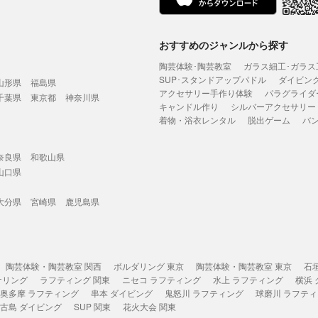
おすすめのジャンルから探す
陶芸体験･陶芸教室
ガラス細工･ガラス
SUP･スタンドアップパドル
ダイビン
山形県
福島県
アクセサリー手作り体験
パラグライダ
千葉県
東京都
神奈川県
キャンドル作り
シルバーアクセサリー
着物・浴衣レンタル
脱出ゲーム
バ
奈良県
和歌山県
山口県
大分県
宮崎県
鹿児島県
陶芸体験・陶芸教室 関西
ボルダリング 東京
陶芸体験・陶芸教室 東京
石
ケリング
ラフティング 関東
ニセコ ラフティング
水上 ラフティング
横浜
奥多摩 ラフティング
串本 ダイビング
鬼怒川 ラフティング
球磨川 ラフテ
古島 ダイビング
SUP 関東
花火大会 関東