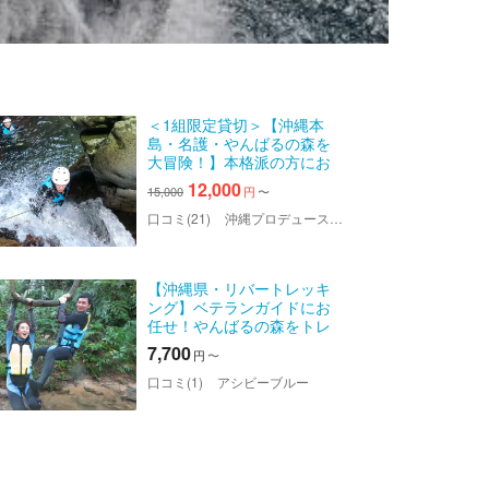
＜1組限定貸切＞【沖縄本
島・名護・やんばるの森を
大冒険！】本格派の方にお
すすめ！キャニオニング&シ
12,000
15,000
円
〜
ャワークライミング（180
分・写真&動画プレゼント）
口コミ(21)
沖縄プロデュース カマダ
【沖縄県・リバートレッキ
ング】ベテランガイドにお
任せ！やんばるの森をトレ
ッキング
7,700
円
〜
口コミ(1)
アシビーブルー