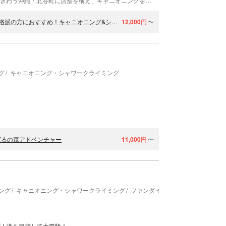
沖縄プロデュース カマダは、観光客や地元の人でにぎわう沖縄・北谷町に店舗を構え、キャニオニングをはじめとしたツアーを開催しています。 沖縄出身オーナー・新垣の思い 代表の新垣は、生まれも育ちも沖縄県です。「現地の人間と一緒に自然や文化・風習を満喫し、時間の流れを体で感じ、楽しんでいただきたい。」という想いで、訪れるお客さまと接しています。ツアーの思い出だけでなく、沖縄の「人」のあたたかさも伝えたいと思っています。毎年訪れていただいているご家族の方もいらっしゃいます！ 地元出身だからこそ！知る人ぞ知るスポットにご案内☆ キャニオニング＆シャワークライミングでは、やんばるの森へお連れいたします。地元でもあまり知られていないポイントで楽しめます。実はヨーロッパからも注目されている、美しいポイントです。観光パンフレットに載っていない「生」の情報をお伝えしますので、ツアー後どこに行こうか？と思ったら気軽に相談してくださいね。 沖縄の良さを伝えるため、メディア取材にも協力しています。沖縄の本物の魅力をお伝えいたします。心あたたまる思い出を持ち帰ってくださいね。
＜1組限定貸切＞【沖縄本島・名護・やんばるの森を大冒険！】本格派の方におすすめ！キャニオニング&シャワークライミング（180分・写真&動画プレゼント）
12,000
円
〜
グ
キャニオニング・シャワークライミング
ばるの森アドベンチャー
11,000
円
〜
ング
キャニオニング・シャワークライミング
ファンダイビング
体験ダイビン
グ！滝を目指して大冒険！