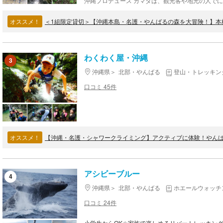
オススメ！
わくわく屋・沖縄
3
沖縄県
北部・やんばる
登山・トレッキン
口コミ 45件
オススメ！
【沖縄・名護・シャワークライミング】アクティブに体験！やん
アシビーブルー
4
沖縄県
北部・やんばる
ホエールウォッチ
口コミ 24件
小学生からOK☆家族で楽しめるリバートレッキン