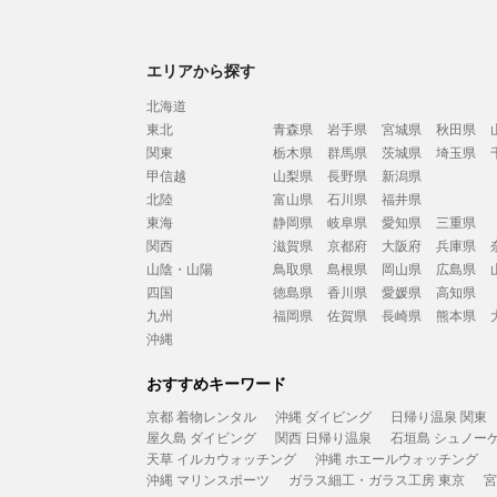
エリアから探す
北海道
東北
青森県
岩手県
宮城県
秋田県
関東
栃木県
群馬県
茨城県
埼玉県
甲信越
山梨県
長野県
新潟県
北陸
富山県
石川県
福井県
東海
静岡県
岐阜県
愛知県
三重県
関西
滋賀県
京都府
大阪府
兵庫県
山陰・山陽
鳥取県
島根県
岡山県
広島県
四国
徳島県
香川県
愛媛県
高知県
九州
福岡県
佐賀県
長崎県
熊本県
沖縄
おすすめキーワード
京都 着物レンタル
沖縄 ダイビング
日帰り温泉 関東
屋久島 ダイビング
関西 日帰り温泉
石垣島 シュノー
天草 イルカウォッチング
沖縄 ホエールウォッチング
沖縄 マリンスポーツ
ガラス細工・ガラス工房 東京
宮