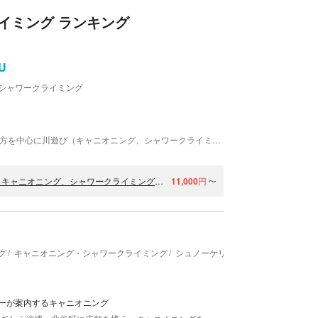
イミング ランキング
U
シャワークライミング
沖縄アクティビティツアー YUI MARUでは、北部地方を中心に川遊び（キャニオニング、シャワークライミング、リバートレッキング）や、洞窟探索（ケイビング）、夜の生物観察、昆虫採集（ナイトツアー）を催行しています。北部初の女性ガイドがご案内します。男性の方はもちろん、女性の方もお気軽にご参加ください！
【沖縄・やんばる・シャワークライミング】豊かな自然で川遊び！キャニオニング、シャワークライミングなど、非日常なスリル体験！
11,000
円
〜
グ
キャニオニング・シャワークライミング
シュノーケリング
SUP（サップ）
ーが案内するキャニオニング