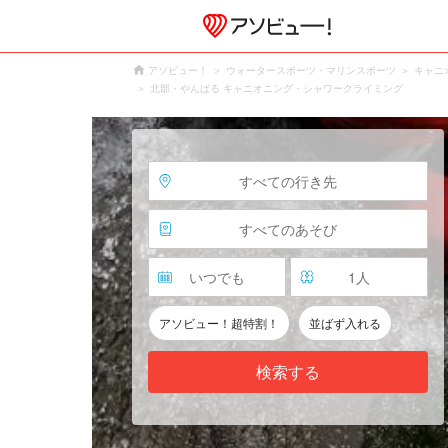
アソビュー！
ウォータースポーツ・マリンスポーツ
キャニ
北部・やんばる キャニオニング・シャワークライミング
すべての行き先
すべてのあそび
いつでも
1
人
アソビュー！超特割！
並ばず入れる
検索する