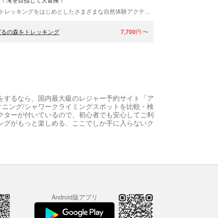
沖縄県北部、本部町にあるアシビーブルー。リバートレッキングをはじめとしたさまざまな自然体験アクティビティを開催しています。 やんばるの森を舞台にリバートレッキング！ やんばるの森は、まるで太古のジャングル。緑濃く生い茂る木々、優しく流れる澄み切った小川、勢いよく流れ落ちる滝…非日常の世界が広がります。この森を、滝を目指してトレッキング。川を泳いだり、岩から滝つぼに飛び込んだり、思い思いに楽しみながらジャングルを歩いていきます。全身を使った大冒険に出かけましょう！ ベテランガイドがご案内します！ 森には今まで見たことのない生き物がいっぱい。「この生き物の名前は何だろう？」「この生き物は、何を食べて生きているの？」そんな疑問に、長年この森を旅してきたベテランガイド・山田が親切丁寧にお答えいたします。 小学生から参加可能、大人も子どもも楽しめるアドベンチャーです！遊びに来てくださいね。
ばるの森をトレッキング
7,700
円
〜
をするなら、国内最大級のレジャー予約サイト「ア
ニング/シャワークライミングスポットを比較・検
クターが付いているので、初心者でも安心してご利
ングがもっと楽しめる、ここでしか手に入らないク
Android版アプリ