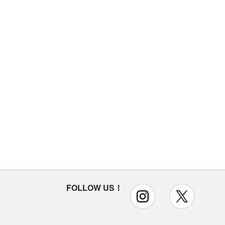
FOLLOW US！
instagram
x