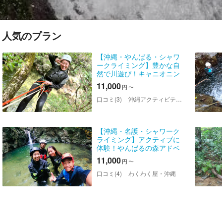
人気のプラン
【沖縄・やんばる・シャワ
ークライミング】豊かな自
然で川遊び！キャニオニン
グ、シャワークライミング
11,000
円
〜
など、非日常なスリル体
験！
口コミ(3)
沖縄アクティビティツアー YUI MARU
【沖縄・名護・シャワーク
ライミング】アクティブに
体験！やんばるの森アドベ
ンチャー
11,000
円
〜
口コミ(4)
わくわく屋・沖縄