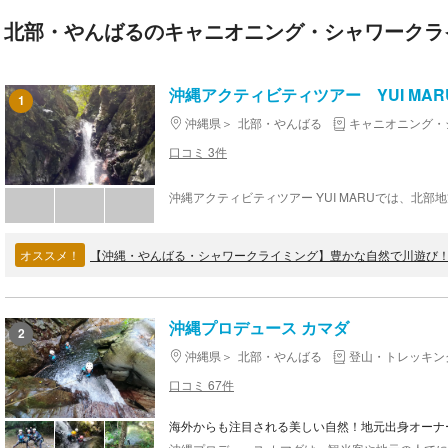
北部・やんばるのキャニオニング・シャワークラ
沖縄アクティビティツアー YUI MAR
1
沖縄県
北部・やんばる
キャニオニング・
口コミ 3件
オススメ！
沖縄プロデュース カマダ
2
沖縄県
北部・やんばる
登山・トレッキン
口コミ 67件
海外からも注目される美しい自然！地元出身オーナ