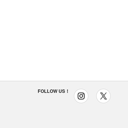
FOLLOW US！
instagram
x