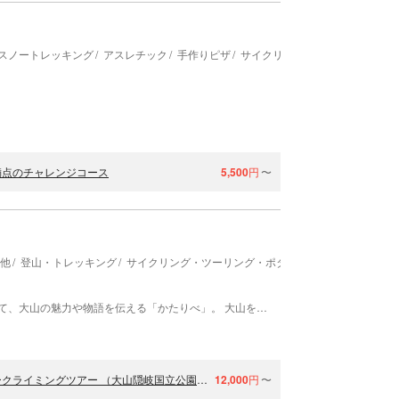
スノートレッキング
アスレチック
手作りピザ
サイクリング・ツーリング・ポ
満点のチャレンジコース
5,500
円
〜
の他
登山・トレッキング
サイクリング・ツーリング・ポタリング
キャニオニン
ガイド一人ひとりが持つ豊富な知識や視点を活かして、大山の魅力や物語を伝える「かたりべ」。 大山を知り尽くした語り部(ガイド)たちが、あなたの 知らないディープな「大山の楽しみ方」をご提案。 安全に、でもしっかり驚きと感動のある体験を。 誰かに話したくなるとっておきの土産話をたっくさんご用意してお待ちしています！
【鳥取・大山・シャワークライミング】秘境体験！至極のシャワークライミングツアー （大山隠岐国立公園）※BBQのオプションあり
12,000
円
〜