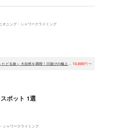
ニオニング・シャワークライミング
(温泉券付き・プライベートツアー）シャワクラレギュラーコース～たどる旅～ 大自然を満喫！川遊びの極上体験を1組限定で楽しむプライベートツアー
13,000
円
〜
スポット 1選
・シャワークライミング