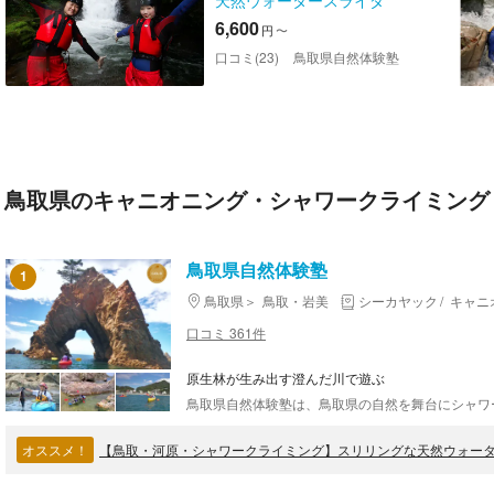
天然ウォータースライダ
ー！三滝渓谷で沢登り
6,600
円
〜
口コミ(23)
鳥取県自然体験塾
鳥取県のキャニオニング・シャワークライミング
鳥取県自然体験塾
1
鳥取県
鳥取・岩美
シーカヤック
キャニ
口コミ 361件
原生林が生み出す澄んだ川で遊ぶ
オススメ！
【鳥取・河原・シャワークライミング】スリリングな天然ウォー