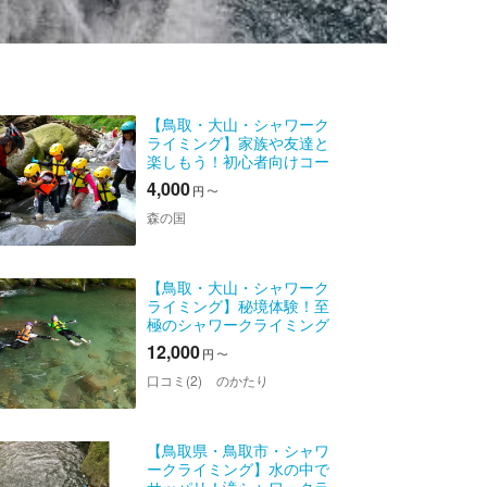
【鳥取・大山・シャワーク
ライミング】家族や友達と
楽しもう！初心者向けコー
ス
4,000
円
〜
森の国
【鳥取・大山・シャワーク
ライミング】秘境体験！至
極のシャワークライミング
ツアー （大山隠岐国立公
12,000
円
〜
園）※BBQのオプションあり
口コミ(2)
のかたり
【鳥取県・鳥取市・シャワ
ークライミング】水の中で