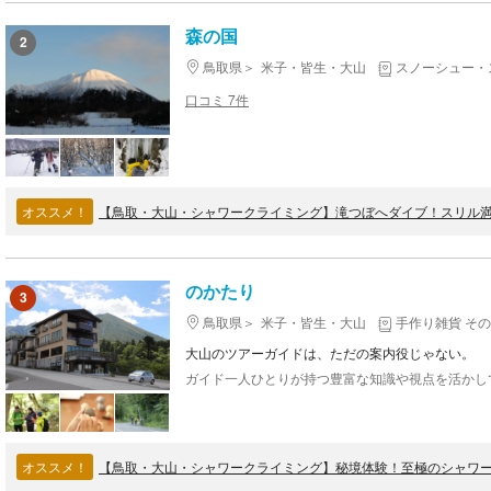
森の国
2
鳥取県
米子・皆生・大山
スノーシュー・
口コミ 7件
オススメ！
【鳥取・大山・シャワークライミング】滝つぼへダイブ！スリル
のかたり
3
鳥取県
米子・皆生・大山
手作り雑貨 そ
大山のツアーガイドは、ただの案内役じゃない。
オススメ！