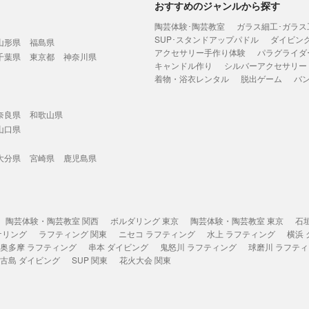
おすすめのジャンルから探す
陶芸体験･陶芸教室
ガラス細工･ガラス
SUP･スタンドアップパドル
ダイビン
山形県
福島県
アクセサリー手作り体験
パラグライダ
千葉県
東京都
神奈川県
キャンドル作り
シルバーアクセサリー
着物・浴衣レンタル
脱出ゲーム
バ
奈良県
和歌山県
山口県
大分県
宮崎県
鹿児島県
陶芸体験・陶芸教室 関西
ボルダリング 東京
陶芸体験・陶芸教室 東京
石
ケリング
ラフティング 関東
ニセコ ラフティング
水上 ラフティング
横浜
奥多摩 ラフティング
串本 ダイビング
鬼怒川 ラフティング
球磨川 ラフテ
古島 ダイビング
SUP 関東
花火大会 関東