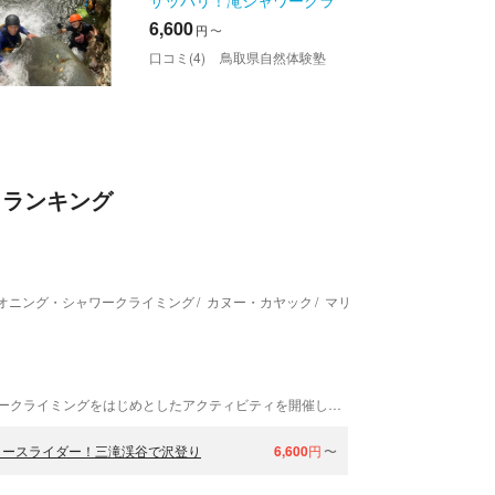
サッパリ！滝シャワークラ
イミング
6,600
円
〜
口コミ(4)
鳥取県自然体験塾
 ランキング
オニング・シャワークライミング
カヌー・カヤック
マリンアクティビティ
鳥取県自然体験塾は、鳥取県の自然を舞台にシャワークライミングをはじめとしたアクティビティを開催しています。 深い森が生み出す澄み切った川を楽しむ シャワークライミングの舞台となるのは、智頭町の芦津渓谷です。巨木の原生林に囲まれた清流を下流から登っていきましょう。滝つぼに飛び込んだり、全身で冷たい川の水を浴びたり、スリルと興奮の連続。マイナスイオンをたっぷり浴びてリフレッシュできます。鳥取市佐治町の山王滝のプランもご用意しています。 自然がいっぱい。鳥取で遊ぼう！ 鳥取県は自然の宝庫です。「山陰海岸ジオパーク」として世界に認定された奇岩が連なる海岸線や鳥取砂丘などの独特の地形。名峰・大山の豊かな自然から生み出された清流・日野川。実に面積の93％が森林という智頭町にあり、トチや天然杉、ブナの巨木の原生林が残る芦津渓谷など、自然の魅力がいっぱいです。 鳥取でしか味わえない自然の魅力を満喫しに来てください。みなさまのお越しを心よりお待ちしております。
タースライダー！三滝渓谷で沢登り
6,600
円
〜