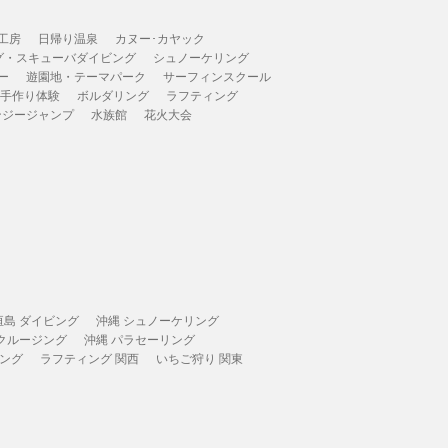
工房
日帰り温泉
カヌー･カヤック
グ・スキューバダイビング
シュノーケリング
ー
遊園地・テーマパーク
サーフィンスクール
 手作り体験
ボルダリング
ラフティング
ンジージャンプ
水族館
花火大会
垣島 ダイビング
沖縄 シュノーケリング
 クルージング
沖縄 パラセーリング
ィング
ラフティング 関西
いちご狩り 関東