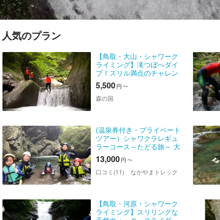
人気のプラン
【鳥取・大山・シャワーク
ライミング】滝つぼへダイ
ブ！スリル満点のチャレン
ジコース
5,500
円
〜
森の国
(温泉券付き・プライベート
ツアー）シャワクラレギュ
ラーコース～たどる旅～ 大
自然を満喫！川遊びの極上
13,000
円
〜
体験を1組限定で楽しむプラ
イベートツアー
口コミ(11)
なかやまトレック
【鳥取・河原・シャワーク
ライミング】スリリングな