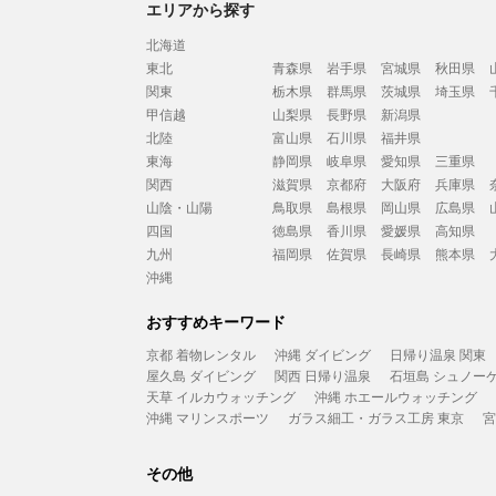
エリアから探す
北海道
東北
青森県
岩手県
宮城県
秋田県
関東
栃木県
群馬県
茨城県
埼玉県
甲信越
山梨県
長野県
新潟県
北陸
富山県
石川県
福井県
東海
静岡県
岐阜県
愛知県
三重県
関西
滋賀県
京都府
大阪府
兵庫県
山陰・山陽
鳥取県
島根県
岡山県
広島県
四国
徳島県
香川県
愛媛県
高知県
九州
福岡県
佐賀県
長崎県
熊本県
沖縄
おすすめキーワード
京都 着物レンタル
沖縄 ダイビング
日帰り温泉 関東
屋久島 ダイビング
関西 日帰り温泉
石垣島 シュノー
天草 イルカウォッチング
沖縄 ホエールウォッチング
沖縄 マリンスポーツ
ガラス細工・ガラス工房 東京
宮
その他