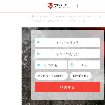
アソビュー！
ウォータースポーツ・マリンスポーツ
キャニ
鳥取県 キャニオニング・シャワークライミング
すべての行き先
すべてのあそび
いつでも
1
人
アソビュー！超特割！
並ばず入れる
検索する