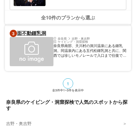
全10件のプランから選ぶ
面不動鍾乳洞
3
奈良県
吉野・奥吉野
ケイビング・洞窟探検
奈良県南部、天川村の洞川温泉にある鍾乳
洞。同温泉内にある五代松鍾乳洞と共に、関
西では珍しいモノレールで入口まで往復でき
る鍾乳洞として知られる。約880ｍの高地で
昭和8年に発見されてから5年かけて発掘さ
れたもので、関西の鍾乳洞としても最大級規
模を誇る。洞窟の延長は約280m、洞内の平
均気温は8℃と特に夏場は涼しく、ストロー
1
状の鍾乳石（ストロー鍾乳管）も見られる。
モノレール「ドロッコ」は平成24年に開通
全
3
件中
1~3
件を表示中
した。
奈良県のケイビング・洞窟探検で人気のスポットから探
す
吉野・奥吉野