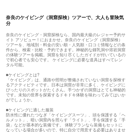
奈良のケイビング（洞窟探検）ツアーで、大人も冒険気
分
奈良のケイビング・洞窟探検なら、国内最大級のレジャー予約サ
イト アソビュー！におまかせ。奈良のケイビング（洞窟探検）
ツアーを、地域別・料金の安い順・人気順・口コミ情報などの条
件から、検索・比較・予約できます。神秘的な鍾乳洞や溶岩洞窟
の体験ツアーを掲載。洞窟を知り尽くしたガイドが付いているの
で初心者でも安心です。 ケイビングに必要な道具はすべてレン
タル可能。
■ケイビングとは?
「ケイビング」は、通路や照明が整備されていない洞窟を探検す
るアクティビティです。日本は洞窟が非常に多く、ケイビングに
ぴったりのスポットがたくさん。手つかずの洞窟はとても神秘的
です。未知の世界を探索するドキドキ体験を味わってみてはいか
がでしょうか。
■ケイビングに適した服装
防水性に優れたつなぎ「ケイビングスーツ」、頭を保護する「ヘ
ルメット」、暗い洞窟内を照らす「ライト」、手を保護する「手
袋」などが基本的な装備です。 体験プランなら装備もセットに
なっている場合が多いので、特に自分で用意する必要はありませ