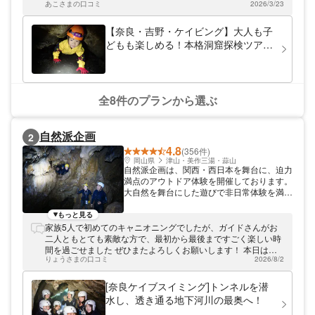
に楽しめる体験もありますよ。ぜひお気軽に
あこさまの口コミ
2026/3/23
にとても楽しめました。
ご参加ください。
【奈良・吉野・ケイビング】大人も子
どもも楽しめる！本格洞窟探検ツアー
（午後）
全8件のプランから選ぶ
自然派企画
2
4.8
(356件)
岡山県
津山・美作三湯・蒜山
自然派企画は、関西・西日本を舞台に、迫力
満点のアウトドア体験を開催しております。
大自然を舞台にした遊びで非日常体験を満喫
していってくださいね。
もっと見る
家族5人で初めてのキャニオニングでしたが、ガイドさんがお
二人ともとても素敵な方で、最初から最後まですごく楽しい時
間を過ごせました ぜひまたよろしくお願いします！ 本日はあ
りょうさまの口コミ
2026/8/2
りがとうございました！
[奈良ケイブスイミング]トンネルを潜
水し、透き通る地下河川の最奥へ！