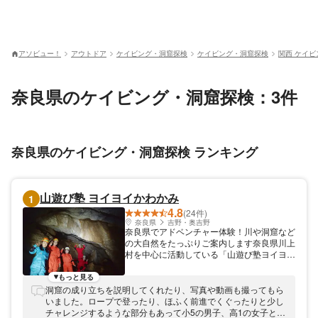
アソビュー！
アウトドア
ケイビング・洞窟探検
ケイビング・洞窟探検
関西 ケイ
奈良県のケイビング・洞窟探検：3件
奈良県のケイビング・洞窟探検 ランキング
山遊び塾 ヨイヨイかわかみ
1
4.8
(24件)
奈良県
吉野・奥吉野
奈良県でアドベンチャー体験！川や洞窟など
の大自然をたっぷりご案内します奈良県川上
村を中心に活動している「山遊び塾ヨイヨイ
かわかみ」。奥大和の自然や文化、歴史など
の魅力をみなさまにお伝えしようと取り組む
もっと見る
ガイド団体です。この地域ならではの大自然
洞窟の成り立ちを説明してくれたり、写真や動画も撮ってもら
や暮らしに触れるエコツアーイベントを開催
いました。ロープで登ったり、ほふく前進でくぐったりと少し
しております！4歳からのお子さまもご一緒
チャレンジするような部分もあって小5の男子、高1の女子とも