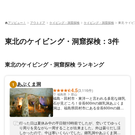
アソビュー！
アウトドア
ケイビング・洞窟探検
ケイビング・洞窟探検
東北 ケイ
東北のケイビング・洞窟探検：3件
東北のケイビング・洞窟探検 ランキング
あぶくま洞
1
4.5
(3,116件)
福島県
郡山
福島・田村市・東洋一と言われる多彩な鍾乳
石が見どころ！全長600mの鍾乳洞あぶくま
洞は、福島県田村市にある全長600mの鍾乳
洞です。洞内にはおよそ8,000万年という悠
久の時が創り出した造形美が広がり、東洋一
と言われる多彩な鍾乳石をご堪能いただけま
行った日は夏休み中の平日朝10時前でしたが、空いててゆっく
す。鍾乳石はそれぞれ幻想的にライトアップ
り周りを見ながら一周することが出来ました。外は曇りだし涼
されており、日本の鍾乳洞では初となる舞台
しかったので、中は寒いくらいでした。鍾乳洞やあぶくま洞に