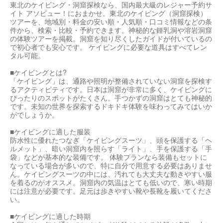
東北のケイビング・洞窟探検なら、国内最大級のレジャー予約サ
イト アソビュー！におまかせ。東北のケイビング（洞窟探検）
ツアーを、地域別・料金の安い順・人気順・口コミ情報などの条
件から、検索・比較・予約できます。神秘的な鍾乳洞や溶岩洞窟
の体験ツアーを掲載。洞窟を知り尽くしたガイドが付いているの
で初心者でも安心です。 ケイビングに必要な道具はすべてレン
タル可能。
■ケイビングとは?
「ケイビング」は、通路や照明が整備されていない洞窟を探検す
るアクティビティです。日本は洞窟が非常に多く、ケイビングに
ぴったりのスポットがたくさん。手つかずの洞窟はとても神秘的
です。未知の世界を探索するドキドキ体験を味わってみてはいか
がでしょうか。
■ケイビングに適した服装
防水性に優れたつなぎ「ケイビングスーツ」、頭を保護する「ヘ
ルメット」、暗い洞窟内を照らす「ライト」、手を保護する「手
袋」などが基本的な装備です。 体験プランなら装備もセットに
なっている場合が多いので、特に自分で用意する必要はありませ
ん。ケイビングスーツの中には、汚れても大丈夫な動きやすい服
を着るのがオススメ。洞窟内の気温はとても低いので、寒い時期
には注意が必要です。足元は歩きやすい靴や長靴を履いてくださ
い。
■ケイビングに適した時期