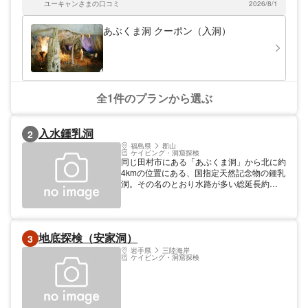
演出用の調光システムを取り入れた「月の世
ユーキャンさまの口コミ
2026/8/1
ついての案内看板が子ども向けにあって、分かりやすい説明で
界」をはじめ、クリスタルカーテンやリムス
良かったです。
トーンなど、見どころ盛りだくさんです。な
あぶくま洞 クーポン（入洞）
お、コースは600mを約40分かけて歩く「一
般コース」と、120mを約10分で進む「探検
コース」の2種類から選べます。
全1件のプランから選ぶ
入水鍾乳洞
2
福島県
郡山
ケイビング・洞窟探検
同じ田村市にある「あぶくま洞」から北に約
4kmの位置にある、国指定天然記念物の鍾乳
洞。その名のとおり水路が多い総延長約
900mの洞内は本格的なケイビングの醍醐味
が満点。入口から最奥部までA・B・Cの3コ
ースに分かれており、普段着で入れるAコー
ス（ただし水量により濡れる場合もあり）、
地底探検（安家洞）
3
水温10度の水に膝まで浸かるBコース、照明
が一切なく案内人が同行するCコースと選べ
岩手県
三陸海岸
ケイビング・洞窟探検
る。合羽やヘッドライトなどのレンタル・販
売もあり。