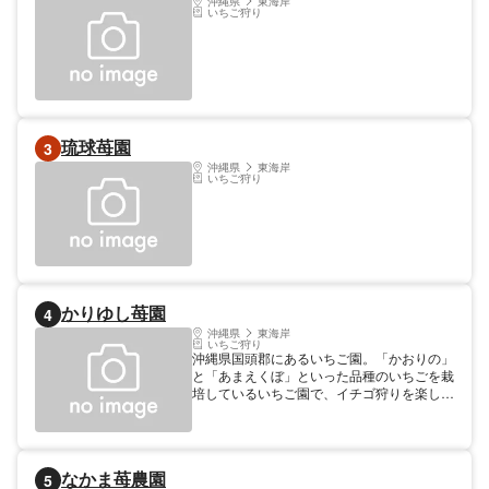
沖縄県
東海岸
いちご狩り
琉球苺園
3
沖縄県
東海岸
いちご狩り
かりゆし苺園
4
沖縄県
東海岸
いちご狩り
沖縄県国頭郡にあるいちご園。「かおりの」
と「あまえくぼ」といった品種のいちごを栽
培しているいちご園で、イチゴ狩りを楽しめ
るスポット。イチゴ狩りは、時間内食べ放
題。「あまえくぼ」は比較的新しい品種で、
深みのある甘みを味わうことができる。
なかま苺農園
5