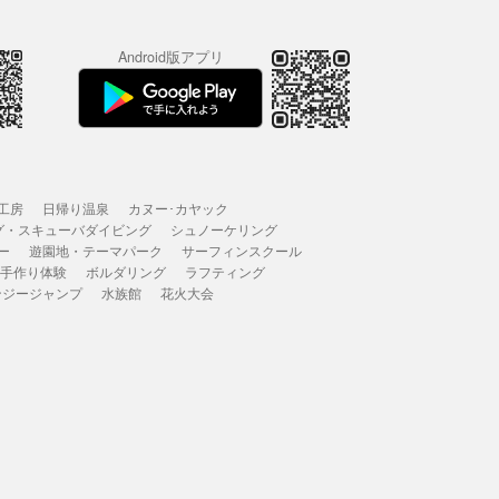
Android版アプリ
工房
日帰り温泉
カヌー･カヤック
グ・スキューバダイビング
シュノーケリング
ー
遊園地・テーマパーク
サーフィンスクール
 手作り体験
ボルダリング
ラフティング
ンジージャンプ
水族館
花火大会