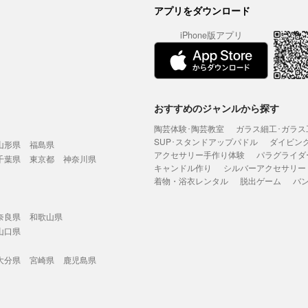
アプリをダウンロード
iPhone版アプリ
おすすめのジャンルから探す
陶芸体験･陶芸教室
ガラス細工･ガラス
SUP･スタンドアップパドル
ダイビン
山形県
福島県
アクセサリー手作り体験
パラグライダ
千葉県
東京都
神奈川県
キャンドル作り
シルバーアクセサリー
着物・浴衣レンタル
脱出ゲーム
バ
奈良県
和歌山県
山口県
大分県
宮崎県
鹿児島県