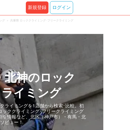
新規登録
ログイン
ング
兵庫県 ロッククライミング･フリークライミング
・北神のロック
クライミング
クライミングを1店舗から検索･比較。初
ロッククライミング･フリークライミング
割引情報など、北区（神戸市）・有馬・北
アソビュー！