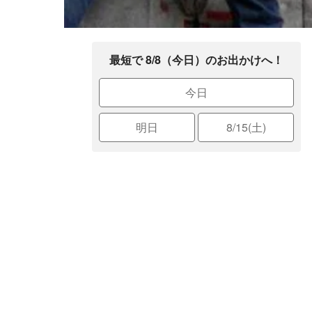
最短で 8/8（今日）のお出かけへ！
今日
明日
8/15(土)