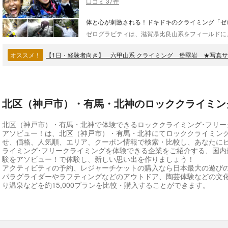
口コミ 37件
体と心が刺激される！ドキドキのクライミング「ゼ
オススメ！
【1日・経験者向き】 六甲山系 クライミング 堡塁岩 ★写真
北区（神戸市）・有馬・北神のロッククライミン
北区（神戸市）・有馬・北神で体験できるロッククライミング･フリー
アソビュー！は、北区（神戸市）・有馬・北神にてロッククライミング
せ、価格、人気順、エリア、クーポン情報で検索・比較し、あなたに
ライミング･フリークライミングを体験できる企業をご紹介する、国内
験をアソビュー！で体験し、新しい思い出を作りましょう！
アクティビティの予約、レジャーチケットの購入なら日本最大の遊び
パラグライダーやラフティングなどのアウトドア、陶芸体験などの文
り温泉などを約15,000プランを比較・購入することができます。