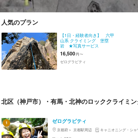
人気のプラン
【1日・経験者向き】 六甲
山系 クライミング 堡塁
岩 ★写真サービス
16,500
円
〜
ゼログラビティ
北区（神戸市）・有馬・北神のロッククライミン
ゼログラビティ
1
京都府
京都駅周辺
キャニオニング・シャ