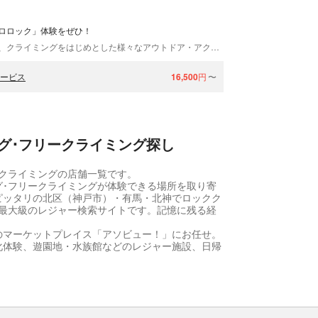
ロロック」体験をぜひ！
ゼログラビティは、滋賀県比良山系をフィールドに、クライミングをはじめとした様々なアウトドア・アクテビティツアーの企画・主催を行っております。 少人数制で安心・安全に楽しめます！ クライミングが初めて！という方もご参加いただけるコースからご用意しています。体が常にロープで確保されているので安心です。岩壁を登るスリルと興奮に、いつも動いていなかった心が刺激される思いです！ツアーは完全少人数制、ガイドの目が行き届くので安心・安全です。 「楽しさ」だけでなく「くつろぎ」も提供したい！ 兵庫・大阪・京都からJRで1本、60分で非日常の世界へ。私たちは「楽しさ」だけでなく、お客さまが心から「くつろぐ」ことも大切に、お客様第一でツアーを考えています。事務所にはトイレ、シャワールーム等、充実の設備で、女性の方も快適にご利用いただけます。 送迎も完備、車も必要なし！楽しく、ワクワク、くつろげるゼログラビティに、ぜひ一度お越しください！
サービス
16,500
円
〜
グ･フリークライミング探し
クライミングの店舗一覧です。
･フリークライミングが体験できる場所を取り寄
ピッタリの北区（神戸市）・有馬・北神でロックク
最大級のレジャー検索サイトです。記憶に残る経
のマーケットプレイス「アソビュー！」にお任せ。
化体験、遊園地・水族館などのレジャー施設、日帰