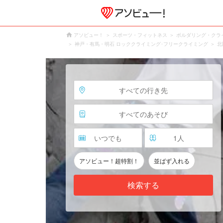
アソビュー！
スポーツ・フィットネス
ボルダリング・クラ
神戸・有馬・明石 ロッククライミング･フリークライミング
北
すべての行き先
すべてのあそび
いつでも
1
人
アソビュー！超特割！
並ばず入れる
検索する