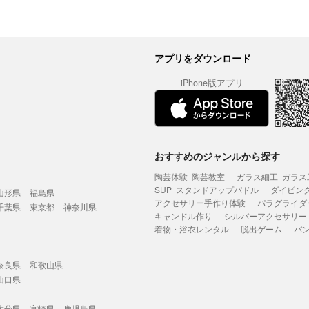
アプリをダウンロード
iPhone版アプリ
おすすめのジャンルから探す
陶芸体験･陶芸教室
ガラス細工･ガラス
SUP･スタンドアップパドル
ダイビン
山形県
福島県
アクセサリー手作り体験
パラグライダ
千葉県
東京都
神奈川県
キャンドル作り
シルバーアクセサリー
着物・浴衣レンタル
脱出ゲーム
バ
奈良県
和歌山県
山口県
大分県
宮崎県
鹿児島県