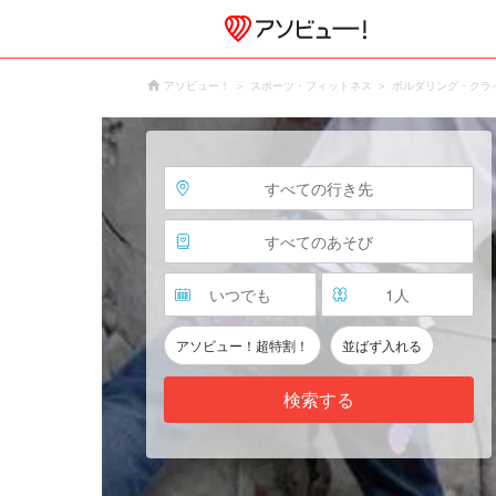
アソビュー！
スポーツ・フィットネス
ボルダリング・クラ
すべての行き先
すべてのあそび
いつでも
1
人
アソビュー！超特割！
並ばず入れる
検索する