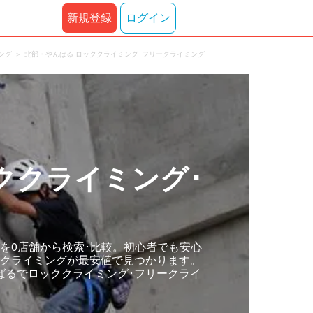
新規登録
ログイン
ング
北部・やんばる ロッククライミング･フリークライミング
ククライミング･
を0店舗から検索･比較。初心者でも安心
ークライミングが最安値で見つかります。
ばるでロッククライミング･フリークライ