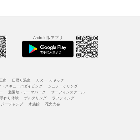
Android版アプリ
工房
日帰り温泉
カヌー･カヤック
グ・スキューバダイビング
シュノーケリング
ー
遊園地・テーマパーク
サーフィンスクール
 手作り体験
ボルダリング
ラフティング
ンジージャンプ
水族館
花火大会