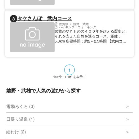
→凌山窯(1.3km）→松尾静麿銅像(2.1km)→
松尾静麿生家(2.4km)→くぬぎの杜(2.7km)→
ゆいま～る→川古の大楠公園(4.4km)
タケさんぽ 武内コース
8
佐賀県
嬉野・武雄
ハイキング・ウォーキング
武雄のやきものの４００年を超える歴史と、
それを支えた自然を巡るコース。距離：
5.3km 所要時間：約2～2.5時間 【武内コー
ス】竹古場キルンの森公園・飛龍窯→黒牟田
焼・丸田宣政窯(0.5km)→土師場物原山
(0.5km)→林道入口(0.6km)→竹古場山 林道
→林道出口(2.6km)→大谷窯跡→（４月上
旬：馬場の山桜）→深海宗伝没後４００年記
1
念碑
全
8
件中
1~8
件を表示中
嬉野・武雄で人気の遊びから探す
電動ろくろ (3)
日帰り温泉 (1)
絵付け (2)