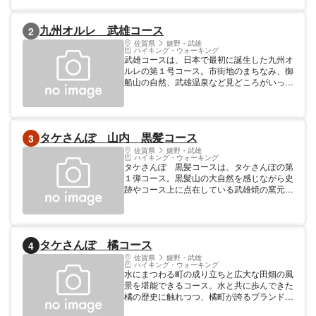
九州オルレ 武雄コース
2
佐賀県
嬉野・武雄
ハイキング・ウォーキング
武雄コースは、日本で最初に誕生した九州オ
ルレの第１号コース。市街地のまちなみ、御
船山の自然、武雄温泉など見どころがいっぱ
いです。 【武雄コース概要】※平成31年4月
コース改修 距離：12km、所要時間：3.5〜
4.5時間、難易度中〜上級コース ＪＲ武雄
温泉駅→武雄川→白岩運動公園（1.3km）→
タケさんぽ 山内 黒髪コース
3
貴明寺(2.5km)→池ノ内湖→保養村もよおし
広場（4km）→山岳遊歩道終了地点
佐賀県
嬉野・武雄
ハイキング・ウォーキング
（6.2km）→白岩競技場→武雄市文化会館
タケさんぽ 黒髪コースは、タケさんぽの第
（9km）→武雄神社・武雄の大楠（9.8km）
１弾コース。黒髪山の大自然を感じながら史
→塚崎の大楠→市役所前（11.3km）→武雄
跡やコース上に点在している武雄焼の窯元巡
温泉観光案内所「がばい」→武雄温泉楼門
りを楽しめます。 【黒髪コース】一の鳥居
（12km）
→古場道（0.9km）→いこいの広場・キャン
プ場（2.4km）→乳待坊展望台（2.8km）→
九州自然歩道→黒髪少年自然の家（4km）→
タケさんぽ 橘コース
4
山堂（4.3km）→筒江窯跡（5.8km）→一の
鳥居（7.8km）
佐賀県
嬉野・武雄
ハイキング・ウォーキング
水にまつわる町の成り立ちと広大な田畑の風
景を堪能できるコース。水と共に歩んできた
橘の歴史に触れつつ、橘町が誇るブランド米
「さがびより」の季節ごとに育つ風景を楽し