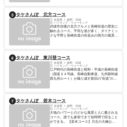
みながらのんびり歩いていただけます。
【橘コース】橘公民館→生見石井碑
（0.8km）→三法方石井樋・野越（1.0km）
タケさんぽ 北方コース
5
→納手の天満宮（1.6km）→かっぱの誓文石
（2.3km）→潮見神社中宮（2.8km）→潮見
佐賀県
嬉野・武雄
ハイキング・ウォーキング
神社上宮（3.2km）→奈良麿公墓（4.5km）
武雄市自慢の北方グルメと長崎街道の歴史に
→おつぼ神籠石第一水門（4.8km）→（おつ
触れるコース。平坦な道が多く、ダイナミッ
ぼ山：オプションコース）→橘公民館
クな平野と長崎街道の街並みの両方の風景が
楽しめる。初心者向けともっと歩きたい方向
けの２コースをご用意しました。【北方コー
ス】北方公民館→北方宿本陣→常楽軒→里の
駅きたがた→志久津・新橋→（四季の丘公
タケさんぽ 東川登コース
6
園）→フランソア佐賀工場→稲主神社→井出
ちゃんぽん→北方公民館
佐賀県
嬉野・武雄
ハイキング・ウォーキング
江戸時代の長崎街道と昭和・平成の長崎街道
（国道３４号線、長崎自動車道、九州新幹線
西九州ルート）が織り成す新旧の”街道”の風
景に触れながら、秋にはコスモス街道や郷土
芸能など、地元の人が守り続ける美しい景観
を楽しみながら歩くコース。【東川登コー
ス】東川登公民館→東川登小学校前
タケさんぽ 若木コース
7
（270m）→貴船神社（1.9km）→正一位神
社（2.6km）→右土手公民館（3.1km）→蓮
佐賀県
嬉野・武雄
ハイキング・ウォーキング
和の地蔵尊（5.2km）→（10月：コスモス街
大地のパワーとのどかな風景と人に癒される
道）→東川登公民館
コース。誰でも参加できて短時間で回ること
ができる。 【若木コース】川古の大楠公園
→火伏地蔵尊（84m）→伏戸神社（339m）