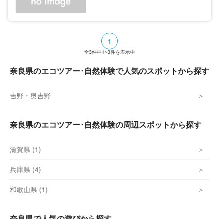
線、宝山寺線、信貴山線の3つの区間で構成
され、道路の全長は約21kmにもなる。信貴
山から高安山、生駒山や生駒山上遊園地な
ど、数多くの観光スポットがある。
1
全
3
件中
1~3
件を表示中
奈良県のエコツアー･自然体験で人気のスポットから探す
吉野・奥吉野
奈良県のエコツアー･自然体験の周辺スポットから探す
滋賀県 (1)
兵庫県 (4)
和歌山県 (1)
奈良県で人気の遊びから探す