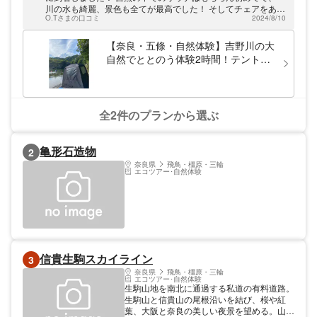
で爽快なラフティングを楽しめます。急流下
川の水も綺麗、景色も全てが最高でした！ そしてチェアをあん
りや流れが穏やかなところでの川遊びでスッ
O.Tさまの口コミ
2024/8/10
な形で、、、 あれは案内してもらえなければ自分では絶対にチ
キリ気分転換しましょう！
ャレンジしていません！！ 最高の川サウナ体験が出来まし
た！！ 次は秋の川サウナをオススメしてもらったので また参
【奈良・五條・自然体験】吉野川の大
加させてもらいます！ ありがとうございました！
自然でととのう体験2時間！テントサ
ウナ体験
全2件のプランから選ぶ
亀形石造物
2
奈良県
飛鳥・橿原・三輪
エコツアー･自然体験
信貴生駒スカイライン
3
奈良県
飛鳥・橿原・三輪
エコツアー･自然体験
生駒山地を南北に通過する私道の有料道路。
生駒山と信貴山の尾根沿いを結び、桜や紅
葉、大阪と奈良の美しい夜景を望める。山上