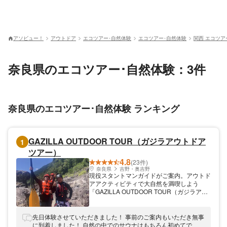
アソビュー！
アウトドア
エコツアー･自然体験
エコツアー･自然体験
関西 エコツア
奈良県のエコツアー･自然体験：3件
奈良県のエコツアー･自然体験 ランキング
GAZILLA OUTDOOR TOUR（ガジラアウトドア
1
ツアー）
4.8
(23件)
奈良県
吉野・奥吉野
現役スタントマンガイドがご案内。アウトド
アアクティビティで大自然を満喫しよう
「GAZILLA OUTDOOR TOUR（ガジラアウ
トドアツアー）」では各種アウトドア体験を
開催しています。奈良吉野川ラフティングツ
アーは1ボート1組貸切制。「五條北IC」よ
先日体験させていただきました！ 事前のご案内もいただき無事
り車で約15分、大阪市内からほど近い場所
に到着しました！ 自然の中でのサウナはもちろん初めてで、