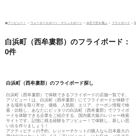
アソビュー！
ウォータースポーツ・マリンスポーツ
水圧で空を飛ぶ
フライボード
白浜町（西牟婁郡）のフライボード：
0件
白浜町（西牟婁郡）のフライボード探し
白浜町（西牟婁郡）で体験できるフライボードの店舗一覧です。
アソビュー！は、白浜町（西牟婁郡）にてフライボードが体験で
きる場所を取り寄せ、価格、人気順、エリア、クーポン情報で検
索・比較し、あなたにピッタリの白浜町（西牟婁郡）でフライボ
ードを体験できる企業をご紹介する、国内最大級のレジャー検索
サイトです。記憶に残る経験をアソビュー！で体験し、新しい思
い出を作りましょう！
アクティビティの予約、レジャーチケットの購入なら日本最大の
遊びのマーケットプレイス「アソビュー！」にお任せ。パラグラ