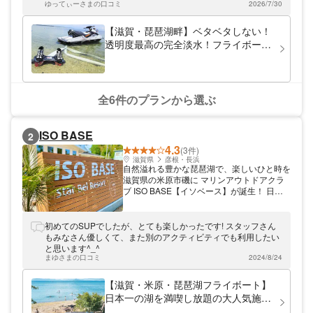
ゆってぃーさまの口コミ
2026/7/30
気をつけて…
【滋賀・琵琶湖畔】ベタベタしない！
透明度最高の完全淡水！フライボード
体験（白ひげビーチ店）
全6件のプランから選ぶ
ISO BASE
2
4.3
(3件)
滋賀県
彦根・長浜
自然溢れる豊かな琵琶湖で、楽しいひと時を
滋賀県の米原市磯に マリンアウトドアクラ
ブ ISO BASE【イソベース】が誕生！ 日本
一の湖を目の前に マリンスポーツやBBQを
お楽しみいただけます！ マリンスポーツの
種類が豊富で誰でもリーズナブルに楽しめる
初めてのSUPでしたが、とても楽しかったです! スタッフさん
♪ フードやドリンク、テントなどの持ち込み
もみなさん優しくて、また別のアクティビティでも利用したい
料も無料！！ ◇日本一の湖、琵琶湖で最高
と思います︎^_^
なロケーションを満喫し放題です！ ◇様々
まゆさまの口コミ
2024/8/24
なアクティビティが充実！！ ◇おしゃれな
カフェ付き♪映えスポットで溢れてます！
【滋賀・米原・琵琶湖フライボート】
日本一の湖を満喫し放題の大人気施設
が登場！！！水上散歩ができる人気の