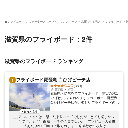
アソビュー！
ウォータースポーツ・マリンスポーツ
水圧で空を飛ぶ
フライボード
滋賀県のフライボード：2件
滋賀県のフライボード ランキング
フライボード琵琶湖 白ひげビーチ店
1
4.2
(380件)
滋賀県
湖西
滋賀県・琵琶湖でフライボード！充実の施設
で1日たっぷり遊べますフライボード琵琶湖
白ひげビーチ店が、楽しいフライボードのお
手伝いをします！水圧で空を飛ぶフライボー
ドをで体験しませんか。開催場所は琵琶湖畔
もっと見る
の白ひげビーチ。体験後はビーチでのんびり
アスレチックは 思ったよりハードでしたが とても楽しかっ
したり、BBQやキャンプなども可能です。
たです。 ただ 白鬚ビーチの会員でないと アソビューの価格
夏を思いっきり楽しみましょう！
＋1人あたり500円追加で取られます。 今後行かれる方は お