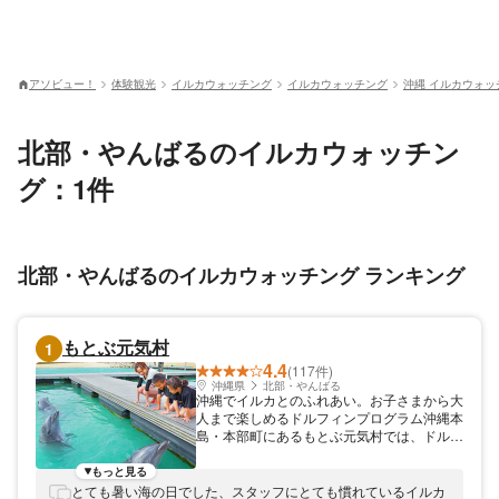
アソビュー！
体験観光
イルカウォッチング
イルカウォッチング
沖縄 イルカウォッ
北部・やんばるのイルカウォッチン
グ：1件
北部・やんばるのイルカウォッチング ランキング
もとぶ元気村
1
4.4
(117件)
沖縄県
北部・やんばる
沖縄でイルカとのふれあい。お子さまから大
人まで楽しめるドルフィンプログラム沖縄本
島・本部町にあるもとぶ元気村では、ドルフ
ィンプログラムを開催中です。国内でもなか
なか体験できないイルカとのふれあいを楽し
もっと見る
めます。イルカはとても賢い動物で人間が大
とても暑い海の日でした、スタッフにとても慣れているイルカ