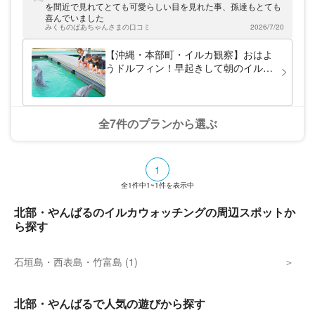
好きなので、すぐに仲良くなれますよ。本部
を間近で見れてとても可愛らしい目を見れた事、孫達もとても
町は本部半島の先端に位置しており、水納ビ
喜んでいました
ーチや瀬底ビーチといった国内有数の透明度
みくものばあちゃんさまの口コミ
2026/7/20
を誇るビーチも近くにあります。ぜひ足を伸
ばしてくださいね。
【沖縄・本部町・イルカ観察】おはよ
うドルフィン！早起きして朝のイルカ
たちを観察しよう！1日1回限りの限定
ツアー（20分）
全7件のプランから選ぶ
1
全
1
件中
1~1
件を表示中
北部・やんばるのイルカウォッチングの周辺スポットか
ら探す
石垣島・西表島・竹富島 (1)
北部・やんばるで人気の遊びから探す