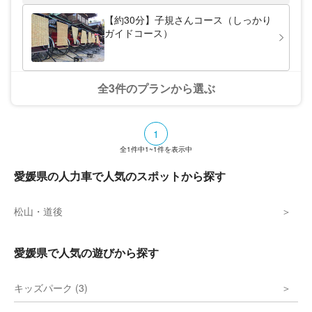
ットーに、思い出づくりのお手伝いをいたし
ます。気軽に体験できるプランからご用意し
【約30分】子規さんコース（しっかり
ておりますので、道後温泉にお越しの際は、
ガイドコース）
ぜひ「力舎本店」をご利用ください。 日本
最古の温泉地を人力車で巡る 道後温泉本館
は、夏目漱石の小説「坊っちゃん」の中に描
かれていることでも知られ、愛媛県の代表的
な観光名所です。歴史文化の魅力溢れる建築
全3件のプランから選ぶ
物や、古くから人々に愛されてきた町の風景
を眺めながら、ゆったりと贅沢な時間をお過
ごしください。 道後温泉の魅力を知り尽く
した車夫が笑顔でみなさまをご案内いたしま
1
す。
全
1
件中
1~1
件を表示中
愛媛県の人力車で人気のスポットから探す
松山・道後
愛媛県で人気の遊びから探す
キッズパーク (3)