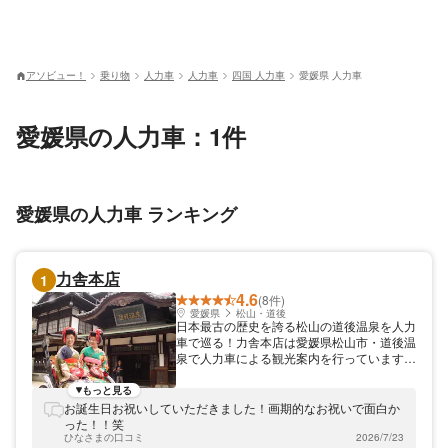
アソビュー！
乗り物
人力車
人力車
四国 人力車
愛媛県 人力車
愛媛県の人力車：1件
愛媛県の人力車 ランキング
力舎本店
1
4.6
(8件)
愛媛県
松山・道後
日本最古の歴史を誇る松山の道後温泉を人力
車で巡る！力舎本店は愛媛県松山市・道後温
泉で人力車による観光案内を行っています。
力舎本店が旅の思い出を元気にサポート！
道後温泉本館は、愛媛県松山市の道後温泉の
もっと見る
中心にあり、「坊ちゃん湯」と言われ多くの
お誕生日お祝いしていただきました！画期的なお祝いで面白か
人に親しまれています。そんな道後温泉本館
った！！笑
前で、毎日元気に営業中！お客様の安全をモ
ひなさまの口コミ
2026/7/23