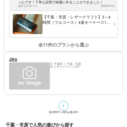
初めての方は、リーズナブルな価格で参加で
ったです！丁寧な説明で綺麗に作ることができました！
きる体験プランがおすすめ！厳選した素材を
ぬさまの口コミ
2026/5/15
使用するので、質の高い作品が出来ますよ。
【千葉・市原・レザークラフト】3～4
時間（フルコース）4連キーケース1個
制作体験
全11件のプランから選ぶ
Jiro
千葉県
千葉・市原
レザークラフト入門
1
全
2
件中
1~2
件を表示中
千葉・市原で人気の遊びから探す