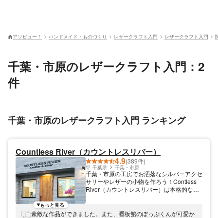
アソビュー！
ハンドメイド・ものづくり
レザークラフト入門
レザークラフト入門
千葉・市原のレザークラフト入門：2
件
千葉・市原のレザークラフト入門 ランキング
Countless River（カウントレスリバー）
4.9
(389件)
千葉県
千葉・市原
千葉・市原の工房でお洒落なシルバーアクセ
サリーやレザーの小物を作ろう！Contless
River（カウントレスリバー）は本格的な革
製品作りや彫金を同時に学べる工房です。シ
ルバーやレザーといった素材を使って、物作
もっと見る
りの楽しさを知っていただければ幸いです。
素敵な作品ができました。また、看板館のぽっぷくんが可愛か